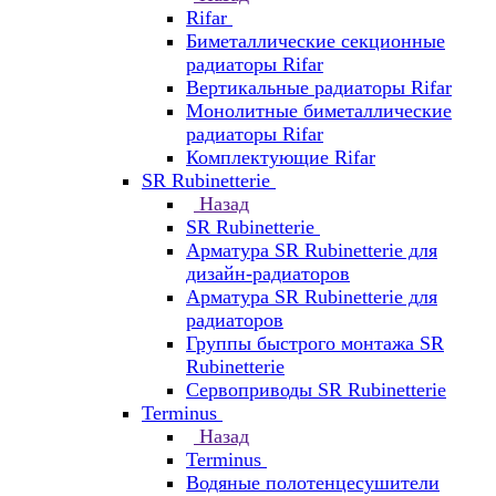
Rifar
Биметаллические секционные
радиаторы Rifar
Вертикальные радиаторы Rifar
Монолитные биметаллические
радиаторы Rifar
Комплектующие Rifar
SR Rubinetterie
Назад
SR Rubinetterie
Арматура SR Rubinetterie для
дизайн-радиаторов
Арматура SR Rubinetterie для
радиаторов
Группы быстрого монтажа SR
Rubinetterie
Сервоприводы SR Rubinetterie
Terminus
Назад
Terminus
Водяные полотенцесушители