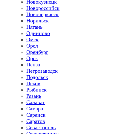
Новокузнецк
Новороссийск
Новочеркасск
Норильск
Нягань
Одинцово
Омск
Орел
Оренбург
Орск
Пенза
Петрозаводск
Подольск
Псков
Рыбинск
Рязань
Салават
Самара
Саранск
Саратов
Севастополь
Северодвинск