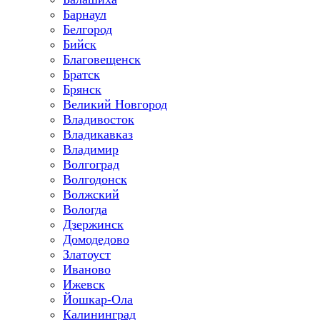
Барнаул
Белгород
Бийск
Благовещенск
Братск
Брянск
Великий Новгород
Владивосток
Владикавказ
Владимир
Волгоград
Волгодонск
Волжский
Вологда
Дзержинск
Домодедово
Златоуст
Иваново
Ижевск
Йошкар-Ола
Калининград