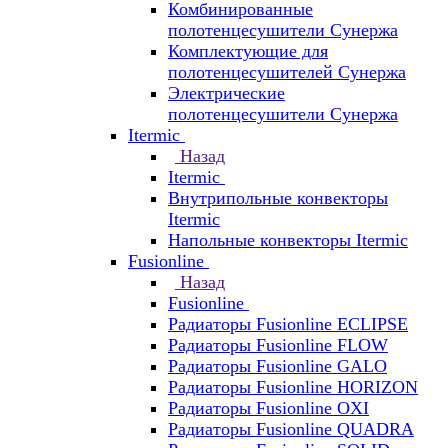
Комбинированные
полотенцесушители Сунержа
Комплектующие для
полотенцесушителей Сунержа
Электрические
полотенцесушители Сунержа
Itermic
Назад
Itermic
Внутрипольные конвекторы
Itermic
Напольные конвекторы Itermic
Fusionline
Назад
Fusionline
Радиаторы Fusionline ECLIPSE
Радиаторы Fusionline FLOW
Радиаторы Fusionline GALO
Радиаторы Fusionline HORIZON
Радиаторы Fusionline OXI
Радиаторы Fusionline QUADRA