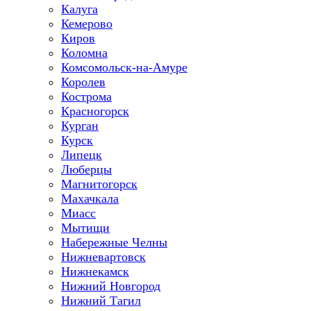
Калуга
Кемерово
Киров
Коломна
Комсомольск-на-Амуре
Королев
Кострома
Красногорск
Курган
Курск
Липецк
Люберцы
Магнитогорск
Махачкала
Миасс
Мытищи
Набережные Челны
Нижневартовск
Нижнекамск
Нижний Новгород
Нижний Тагил