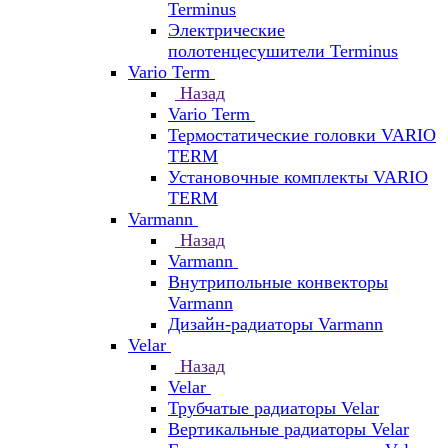
Terminus
Электрические
полотенцесушители Terminus
Vario Term
Назад
Vario Term
Термостатические головки VARIO
TERM
Установочные комплекты VARIO
TERM
Varmann
Назад
Varmann
Внутрипольные конвекторы
Varmann
Дизайн-радиаторы Varmann
Velar
Назад
Velar
Трубчатые радиаторы Velar
Вертикальные радиаторы Velar