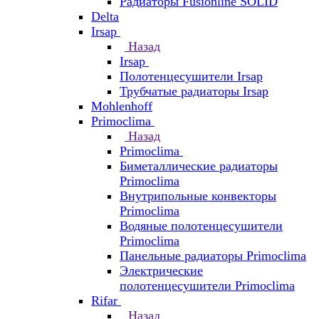
Радиаторы Fusionline SOLID
Delta
Irsap
Назад
Irsap
Полотенцесушители Irsap
Трубчатые радиаторы Irsap
Mohlenhoff
Primoclima
Назад
Primoclima
Биметаллические радиаторы
Primoclima
Внутрипольные конвекторы
Primoclima
Водяные полотенцесушители
Primoclima
Панельные радиаторы Primoclima
Электрические
полотенцесушители Primoclima
Rifar
Назад