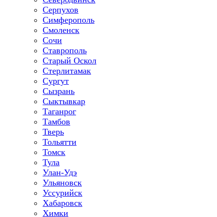
Серпухов
Симферополь
Смоленск
Сочи
Ставрополь
Старый Оскол
Стерлитамак
Сургут
Сызрань
Сыктывкар
Таганрог
Тамбов
Тверь
Тольятти
Томск
Тула
Улан-Удэ
Ульяновск
Уссурийск
Хабаровск
Химки