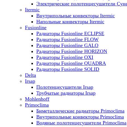
Электрические полотенцесушители Сун
Itermic
Внутрипольные конвекторы Itermic
Напольные конвекторы Itermic
Fusionline
Радиаторы Fusionline ECLIPSE
Радиаторы Fusionline FLOW
Радиаторы Fusionline GALO
Радиаторы Fusionline HORIZON
Радиаторы Fusionline OXI
Радиаторы Fusionline QUADRA
Радиаторы Fusionline SOLID
Delta
Irsap
Полотенцесушители Irsap
Трубчатые радиаторы Irsap
Mohlenhoff
Primoclima
Биметаллические радиаторы Primoclima
Внутрипольные конвекторы Primoclima
Водяные полотенцесушители Primoclima