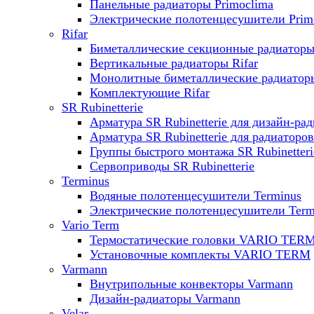
Панельные радиаторы Primoclima
Электрические полотенцесушители Prim
Rifar
Биметаллические секционные радиаторы 
Вертикальные радиаторы Rifar
Монолитные биметаллические радиаторы
Комплектующие Rifar
SR Rubinetterie
Арматура SR Rubinetterie для дизайн-ра
Арматура SR Rubinetterie для радиаторов
Группы быстрого монтажа SR Rubinetteri
Сервоприводы SR Rubinetterie
Terminus
Водяные полотенцесушители Terminus
Электрические полотенцесушители Term
Vario Term
Термостатические головки VARIO TER
Установочные комплекты VARIO TERM
Varmann
Внутрипольные конвекторы Varmann
Дизайн-радиаторы Varmann
Velar