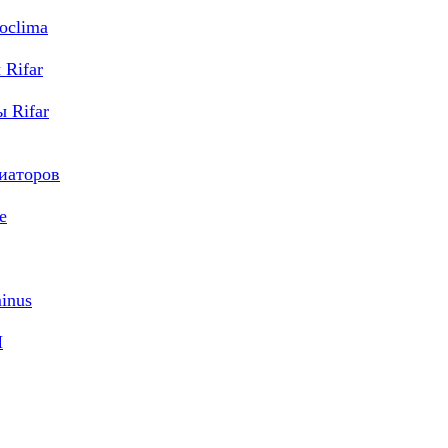
oclima
Rifar
 Rifar
диаторов
e
inus
M