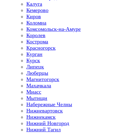
Калуга
Кемерово
Киров
Коломна
Комсомольск-на-Амуре
Королев
Кострома
Красногорск
Курган
Курск
Липецк
Люберцы
Магнитогорск
Махачкала
Миасс
Мытищи
Набережные Челны
Нижневартовск
Нижнекамск
Нижний Новгород
Нижний Тагил