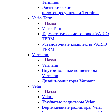
Terminus
Электрические
полотенцесушители Terminus
Vario Term
Назад
Vario Term
Термостатические головки VARIO
TERM
Установочные комплекты VARIO
TERM
Varmann
Назад
Varmann
Внутрипольные конвекторы
Varmann
Дизайн-радиаторы Varmann
Velar
Назад
Velar
Трубчатые радиаторы Velar
Вертикальные радиаторы Velar