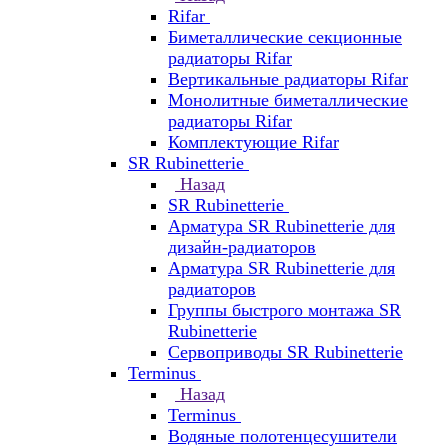
Rifar
Биметаллические секционные
радиаторы Rifar
Вертикальные радиаторы Rifar
Монолитные биметаллические
радиаторы Rifar
Комплектующие Rifar
SR Rubinetterie
Назад
SR Rubinetterie
Арматура SR Rubinetterie для
дизайн-радиаторов
Арматура SR Rubinetterie для
радиаторов
Группы быстрого монтажа SR
Rubinetterie
Сервоприводы SR Rubinetterie
Terminus
Назад
Terminus
Водяные полотенцесушители