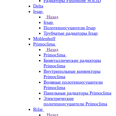
Радиаторы Fusionline SOLID
Delta
Irsap
Назад
Irsap
Полотенцесушители Irsap
Трубчатые радиаторы Irsap
Mohlenhoff
Primoclima
Назад
Primoclima
Биметаллические радиаторы
Primoclima
Внутрипольные конвекторы
Primoclima
Водяные полотенцесушители
Primoclima
Панельные радиаторы Primoclima
Электрические
полотенцесушители Primoclima
Rifar
Назад