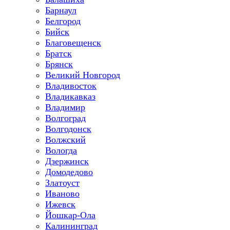
Барнаул
Белгород
Бийск
Благовещенск
Братск
Брянск
Великий Новгород
Владивосток
Владикавказ
Владимир
Волгоград
Волгодонск
Волжский
Вологда
Дзержинск
Домодедово
Златоуст
Иваново
Ижевск
Йошкар-Ола
Калининград