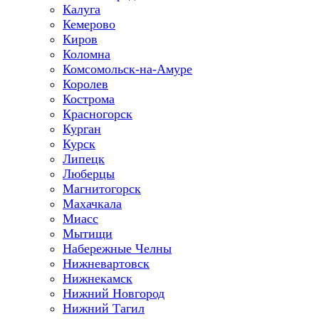
Калуга
Кемерово
Киров
Коломна
Комсомольск-на-Амуре
Королев
Кострома
Красногорск
Курган
Курск
Липецк
Люберцы
Магнитогорск
Махачкала
Миасс
Мытищи
Набережные Челны
Нижневартовск
Нижнекамск
Нижний Новгород
Нижний Тагил