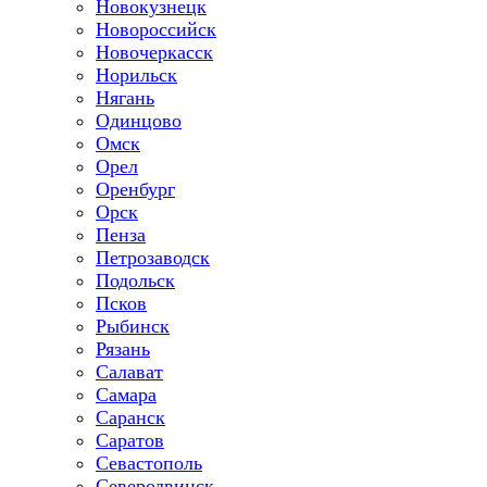
Новокузнецк
Новороссийск
Новочеркасск
Норильск
Нягань
Одинцово
Омск
Орел
Оренбург
Орск
Пенза
Петрозаводск
Подольск
Псков
Рыбинск
Рязань
Салават
Самара
Саранск
Саратов
Севастополь
Северодвинск