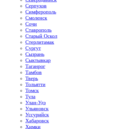
Серпухов
Симферополь
Смоленск
Сочи
Ставрополь
Старый Оскол
Стерлитамак
Сургут
Сызрань
Сыктывкар
Таганрог
Тамбов
Тверь
Тольятти
Томск
Тула
Улан-Удэ
Ульяновск
Уссурийск
Хабаровск
Химки