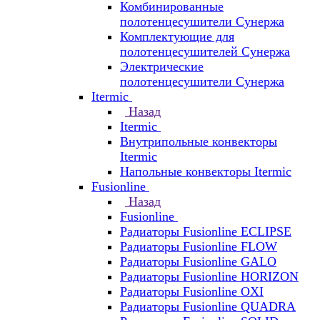
Комбинированные
полотенцесушители Сунержа
Комплектующие для
полотенцесушителей Сунержа
Электрические
полотенцесушители Сунержа
Itermic
Назад
Itermic
Внутрипольные конвекторы
Itermic
Напольные конвекторы Itermic
Fusionline
Назад
Fusionline
Радиаторы Fusionline ECLIPSE
Радиаторы Fusionline FLOW
Радиаторы Fusionline GALO
Радиаторы Fusionline HORIZON
Радиаторы Fusionline OXI
Радиаторы Fusionline QUADRA