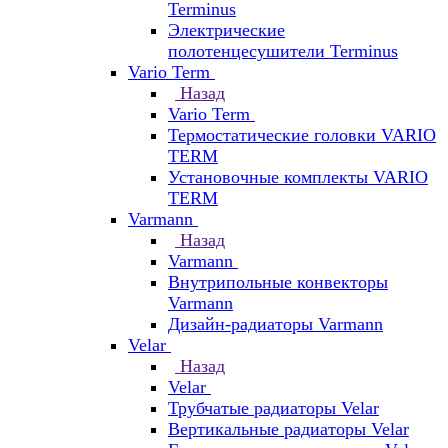
Terminus
Электрические
полотенцесушители Terminus
Vario Term
Назад
Vario Term
Термостатические головки VARIO
TERM
Установочные комплекты VARIO
TERM
Varmann
Назад
Varmann
Внутрипольные конвекторы
Varmann
Дизайн-радиаторы Varmann
Velar
Назад
Velar
Трубчатые радиаторы Velar
Вертикальные радиаторы Velar