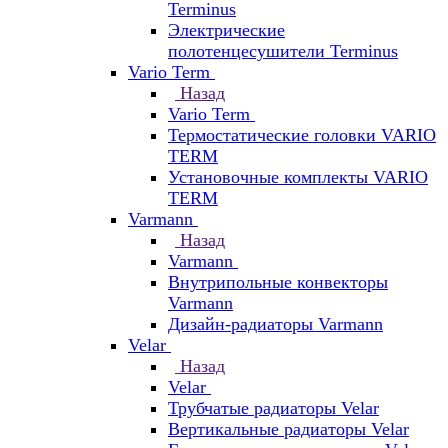
Terminus
Электрические
полотенцесушители Terminus
Vario Term
Назад
Vario Term
Термостатические головки VARIO
TERM
Установочные комплекты VARIO
TERM
Varmann
Назад
Varmann
Внутрипольные конвекторы
Varmann
Дизайн-радиаторы Varmann
Velar
Назад
Velar
Трубчатые радиаторы Velar
Вертикальные радиаторы Velar