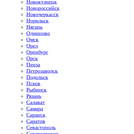
Новокузнецк
Новороссийск
Новочеркасск
Норильск
Нягань
Одинцово
Омск
Орел
Оренбург
Орск
Пенза
Петрозаводск
Подольск
Псков
Рыбинск
Рязань
Салават
Самара
Саранск
Саратов
Севастополь
Северодвинск