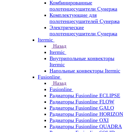
Комбинированные
полотенцесушители Сунержа
Комплектующие для
полотенцесушителей Сунержа
Электрические
полотенцесушители Сунержа
Itermic
Назад
Itermic
Внутрипольные конвекторы
Itermic
Напольные конвекторы Itermic
Fusionline
Назад
Fusionline
Радиаторы Fusionline ECLIPSE
Радиаторы Fusionline FLOW
Радиаторы Fusionline GALO
Радиаторы Fusionline HORIZON
Радиаторы Fusionline OXI
Радиаторы Fusionline QUADRA