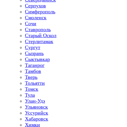
Серпухов
Симферополь
Смоленск
Сочи
Ставрополь
Старый Оскол
Стерлитамак
Сургут
Сызрань
Сыктывкар
Таганрог
Тамбов
Тверь
Тольятти
Томск
Тула
Улан-Удэ
Ульяновск
Уссурийск
Хабаровск
Химки