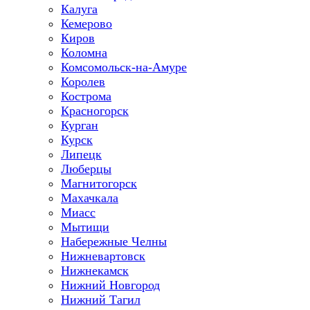
Калуга
Кемерово
Киров
Коломна
Комсомольск-на-Амуре
Королев
Кострома
Красногорск
Курган
Курск
Липецк
Люберцы
Магнитогорск
Махачкала
Миасс
Мытищи
Набережные Челны
Нижневартовск
Нижнекамск
Нижний Новгород
Нижний Тагил