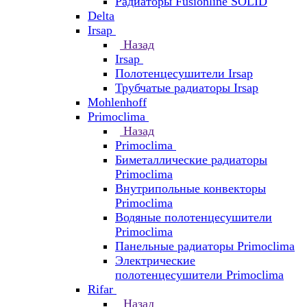
Радиаторы Fusionline SOLID
Delta
Irsap
Назад
Irsap
Полотенцесушители Irsap
Трубчатые радиаторы Irsap
Mohlenhoff
Primoclima
Назад
Primoclima
Биметаллические радиаторы
Primoclima
Внутрипольные конвекторы
Primoclima
Водяные полотенцесушители
Primoclima
Панельные радиаторы Primoclima
Электрические
полотенцесушители Primoclima
Rifar
Назад