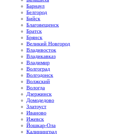
Барнаул
Белгород
Бийск
Благовещенск
Братск
Брянск
Великий Новгород
Владивосток
Владикавказ
Владимир
Волгоград
Волгодонск
Волжский
Вологда
Дзержинск
Домодедово
Златоуст
Иваново
Ижевск
Йошкар-Ола
Калининград