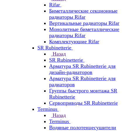
Rifar
Биметаллические секционные
радиаторы Rifar
Вертикальные радиаторы Rifar
Монолитные биметаллические
радиаторы Rifar
Комплектующие Rifar
SR Rubinetterie
Назад
SR Rubinetterie
Арматура SR Rubinetterie для
дизайн-радиаторов
Арматура SR Rubinetterie для
радиаторов
Группы быстрого монтажа SR
Rubinetterie
Сервоприводы SR Rubinetterie
Terminus
Назад
Terminus
Водяные полотенцесушители