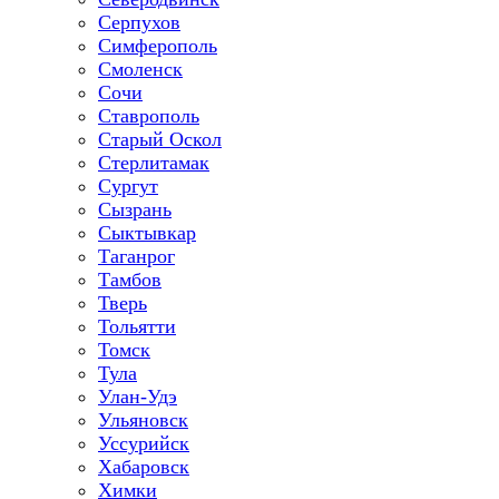
Серпухов
Симферополь
Смоленск
Сочи
Ставрополь
Старый Оскол
Стерлитамак
Сургут
Сызрань
Сыктывкар
Таганрог
Тамбов
Тверь
Тольятти
Томск
Тула
Улан-Удэ
Ульяновск
Уссурийск
Хабаровск
Химки