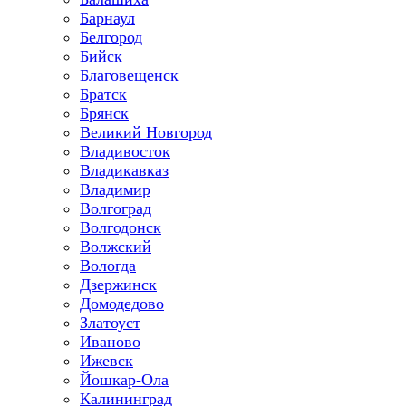
Барнаул
Белгород
Бийск
Благовещенск
Братск
Брянск
Великий Новгород
Владивосток
Владикавказ
Владимир
Волгоград
Волгодонск
Волжский
Вологда
Дзержинск
Домодедово
Златоуст
Иваново
Ижевск
Йошкар-Ола
Калининград