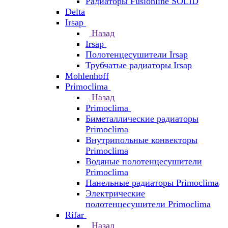
Радиаторы Fusionline SOLID
Delta
Irsap
Назад
Irsap
Полотенцесушители Irsap
Трубчатые радиаторы Irsap
Mohlenhoff
Primoclima
Назад
Primoclima
Биметаллические радиаторы
Primoclima
Внутрипольные конвекторы
Primoclima
Водяные полотенцесушители
Primoclima
Панельные радиаторы Primoclima
Электрические
полотенцесушители Primoclima
Rifar
Назад