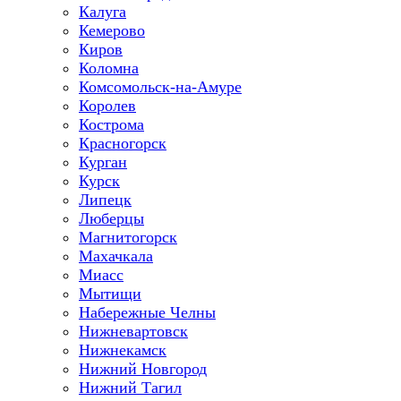
Калуга
Кемерово
Киров
Коломна
Комсомольск-на-Амуре
Королев
Кострома
Красногорск
Курган
Курск
Липецк
Люберцы
Магнитогорск
Махачкала
Миасс
Мытищи
Набережные Челны
Нижневартовск
Нижнекамск
Нижний Новгород
Нижний Тагил