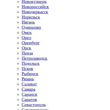
Новокузнецк
Новороссийск
Новочеркасск
Норильск
Нягань
Одинцово
Омск
Орел
Оренбург
Орск
Пенза
Петрозаводск
Подольск
Псков
Рыбинск
Рязань
Салават
Самара
Саранск
Саратов
Севастополь
Северодвинск