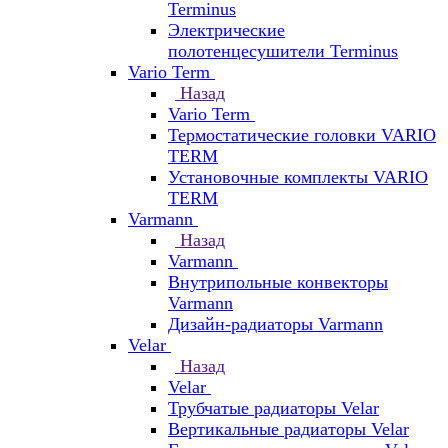
Terminus
Электрические
полотенцесушители Terminus
Vario Term
Назад
Vario Term
Термостатические головки VARIO
TERM
Установочные комплекты VARIO
TERM
Varmann
Назад
Varmann
Внутрипольные конвекторы
Varmann
Дизайн-радиаторы Varmann
Velar
Назад
Velar
Трубчатые радиаторы Velar
Вертикальные радиаторы Velar