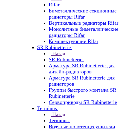
Rifar
Биметаллические секционные
радиаторы Rifar
Вертикальные радиаторы Rifar
Монолитные биметаллические
радиаторы Rifar
Комплектующие Rifar
SR Rubinetterie
Назад
SR Rubinetterie
Арматура SR Rubinetterie для
дизайн-радиаторов
Арматура SR Rubinetterie для
радиаторов
Группы быстрого монтажа SR
Rubinetterie
Сервоприводы SR Rubinetterie
Terminus
Назад
Terminus
Водяные полотенцесушители