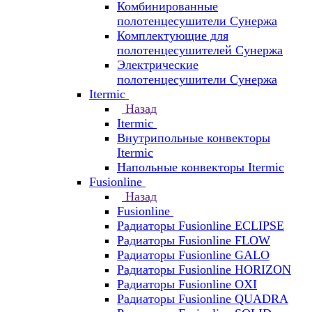
Комбинированные
полотенцесушители Сунержа
Комплектующие для
полотенцесушителей Сунержа
Электрические
полотенцесушители Сунержа
Itermic
Назад
Itermic
Внутрипольные конвекторы
Itermic
Напольные конвекторы Itermic
Fusionline
Назад
Fusionline
Радиаторы Fusionline ECLIPSE
Радиаторы Fusionline FLOW
Радиаторы Fusionline GALO
Радиаторы Fusionline HORIZON
Радиаторы Fusionline OXI
Радиаторы Fusionline QUADRA