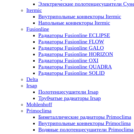
Электрические полотенцесушители Сун
Itermic
Внутрипольные конвекторы Itermic
Напольные конвекторы Itermic
Fusionline
Радиаторы Fusionline ECLIPSE
Радиаторы Fusionline FLOW
Радиаторы Fusionline GALO
Радиаторы Fusionline HORIZON
Радиаторы Fusionline OXI
Радиаторы Fusionline QUADRA
Радиаторы Fusionline SOLID
Delta
Irsap
Полотенцесушители Irsap
Трубчатые радиаторы Irsap
Mohlenhoff
Primoclima
Биметаллические радиаторы Primoclima
Внутрипольные конвекторы Primoclima
Водяные полотенцесушители Primoclima