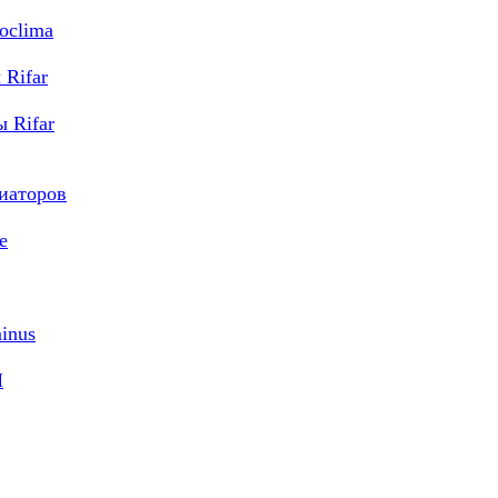
oclima
Rifar
 Rifar
диаторов
e
inus
M