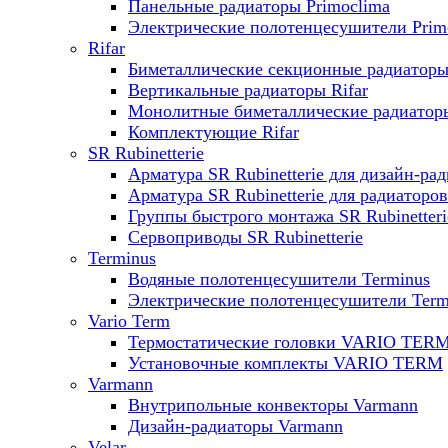
Панельные радиаторы Primoclima
Электрические полотенцесушители Prim
Rifar
Биметаллические секционные радиаторы 
Вертикальные радиаторы Rifar
Монолитные биметаллические радиаторы
Комплектующие Rifar
SR Rubinetterie
Арматура SR Rubinetterie для дизайн-ра
Арматура SR Rubinetterie для радиаторов
Группы быстрого монтажа SR Rubinetteri
Сервоприводы SR Rubinetterie
Terminus
Водяные полотенцесушители Terminus
Электрические полотенцесушители Term
Vario Term
Термостатические головки VARIO TER
Установочные комплекты VARIO TERM
Varmann
Внутрипольные конвекторы Varmann
Дизайн-радиаторы Varmann
Velar