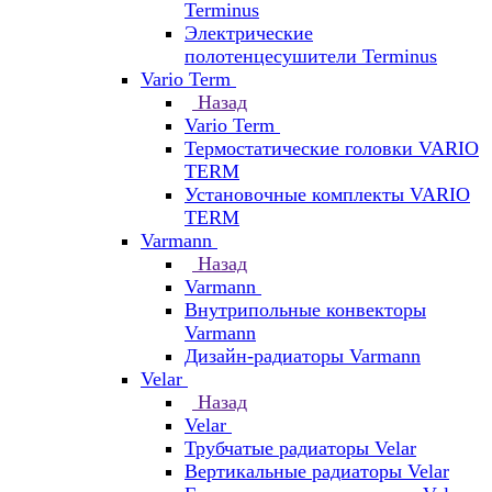
Terminus
Электрические
полотенцесушители Terminus
Vario Term
Назад
Vario Term
Термостатические головки VARIO
TERM
Установочные комплекты VARIO
TERM
Varmann
Назад
Varmann
Внутрипольные конвекторы
Varmann
Дизайн-радиаторы Varmann
Velar
Назад
Velar
Трубчатые радиаторы Velar
Вертикальные радиаторы Velar