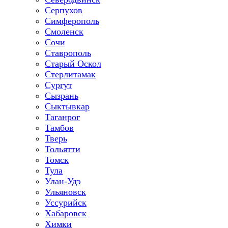
Серпухов
Симферополь
Смоленск
Сочи
Ставрополь
Старый Оскол
Стерлитамак
Сургут
Сызрань
Сыктывкар
Таганрог
Тамбов
Тверь
Тольятти
Томск
Тула
Улан-Удэ
Ульяновск
Уссурийск
Хабаровск
Химки