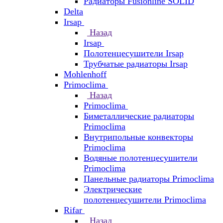
Радиаторы Fusionline SOLID
Delta
Irsap
Назад
Irsap
Полотенцесушители Irsap
Трубчатые радиаторы Irsap
Mohlenhoff
Primoclima
Назад
Primoclima
Биметаллические радиаторы
Primoclima
Внутрипольные конвекторы
Primoclima
Водяные полотенцесушители
Primoclima
Панельные радиаторы Primoclima
Электрические
полотенцесушители Primoclima
Rifar
Назад