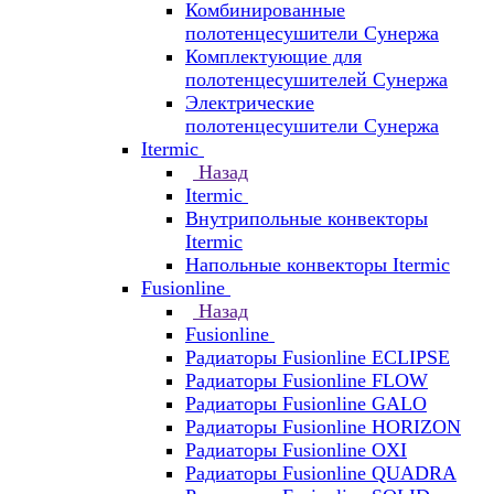
Комбинированные
полотенцесушители Сунержа
Комплектующие для
полотенцесушителей Сунержа
Электрические
полотенцесушители Сунержа
Itermic
Назад
Itermic
Внутрипольные конвекторы
Itermic
Напольные конвекторы Itermic
Fusionline
Назад
Fusionline
Радиаторы Fusionline ECLIPSE
Радиаторы Fusionline FLOW
Радиаторы Fusionline GALO
Радиаторы Fusionline HORIZON
Радиаторы Fusionline OXI
Радиаторы Fusionline QUADRA