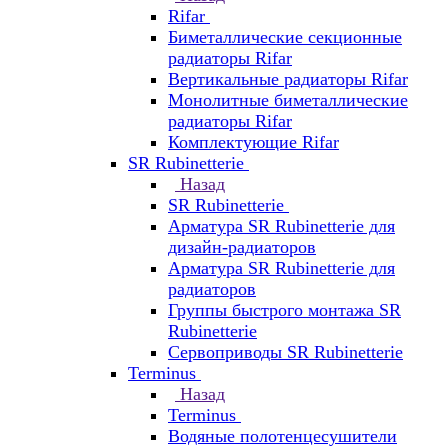
Rifar
Биметаллические секционные
радиаторы Rifar
Вертикальные радиаторы Rifar
Монолитные биметаллические
радиаторы Rifar
Комплектующие Rifar
SR Rubinetterie
Назад
SR Rubinetterie
Арматура SR Rubinetterie для
дизайн-радиаторов
Арматура SR Rubinetterie для
радиаторов
Группы быстрого монтажа SR
Rubinetterie
Сервоприводы SR Rubinetterie
Terminus
Назад
Terminus
Водяные полотенцесушители