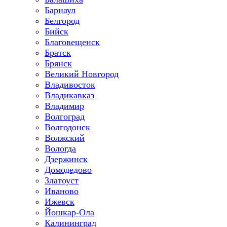
Барнаул
Белгород
Бийск
Благовещенск
Братск
Брянск
Великий Новгород
Владивосток
Владикавказ
Владимир
Волгоград
Волгодонск
Волжский
Вологда
Дзержинск
Домодедово
Златоуст
Иваново
Ижевск
Йошкар-Ола
Калининград