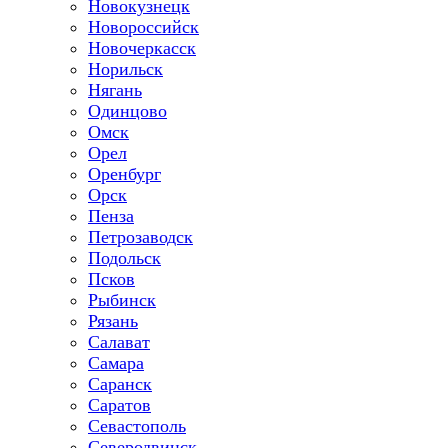
Новокузнецк
Новороссийск
Новочеркасск
Норильск
Нягань
Одинцово
Омск
Орел
Оренбург
Орск
Пенза
Петрозаводск
Подольск
Псков
Рыбинск
Рязань
Салават
Самара
Саранск
Саратов
Севастополь
Северодвинск