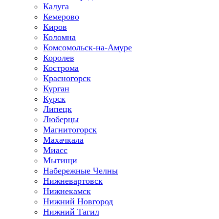
Калуга
Кемерово
Киров
Коломна
Комсомольск-на-Амуре
Королев
Кострома
Красногорск
Курган
Курск
Липецк
Люберцы
Магнитогорск
Махачкала
Миасс
Мытищи
Набережные Челны
Нижневартовск
Нижнекамск
Нижний Новгород
Нижний Тагил