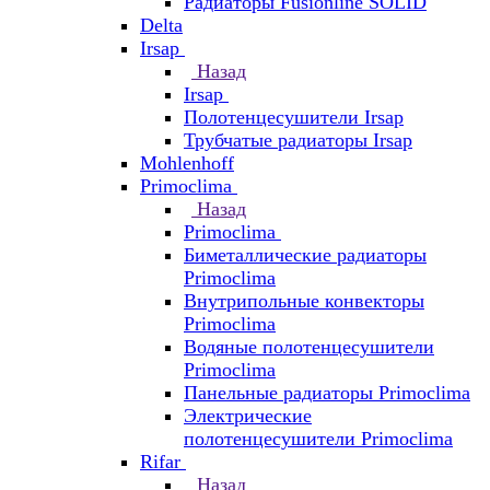
Радиаторы Fusionline SOLID
Delta
Irsap
Назад
Irsap
Полотенцесушители Irsap
Трубчатые радиаторы Irsap
Mohlenhoff
Primoclima
Назад
Primoclima
Биметаллические радиаторы
Primoclima
Внутрипольные конвекторы
Primoclima
Водяные полотенцесушители
Primoclima
Панельные радиаторы Primoclima
Электрические
полотенцесушители Primoclima
Rifar
Назад