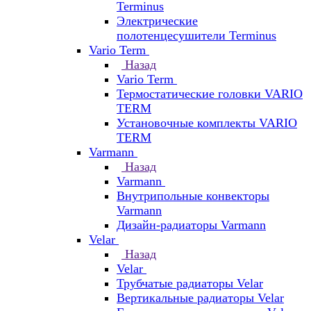
Terminus
Электрические
полотенцесушители Terminus
Vario Term
Назад
Vario Term
Термостатические головки VARIO
TERM
Установочные комплекты VARIO
TERM
Varmann
Назад
Varmann
Внутрипольные конвекторы
Varmann
Дизайн-радиаторы Varmann
Velar
Назад
Velar
Трубчатые радиаторы Velar
Вертикальные радиаторы Velar