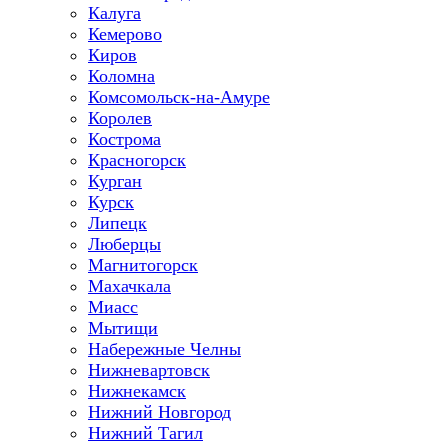
Калуга
Кемерово
Киров
Коломна
Комсомольск-на-Амуре
Королев
Кострома
Красногорск
Курган
Курск
Липецк
Люберцы
Магнитогорск
Махачкала
Миасс
Мытищи
Набережные Челны
Нижневартовск
Нижнекамск
Нижний Новгород
Нижний Тагил