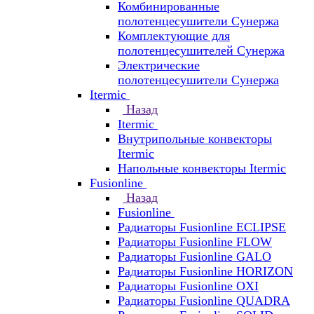
Комбинированные
полотенцесушители Сунержа
Комплектующие для
полотенцесушителей Сунержа
Электрические
полотенцесушители Сунержа
Itermic
Назад
Itermic
Внутрипольные конвекторы
Itermic
Напольные конвекторы Itermic
Fusionline
Назад
Fusionline
Радиаторы Fusionline ECLIPSE
Радиаторы Fusionline FLOW
Радиаторы Fusionline GALO
Радиаторы Fusionline HORIZON
Радиаторы Fusionline OXI
Радиаторы Fusionline QUADRA