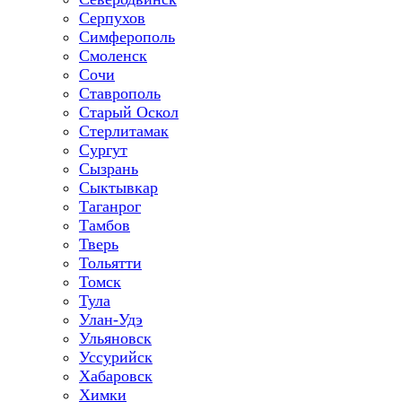
Серпухов
Симферополь
Смоленск
Сочи
Ставрополь
Старый Оскол
Стерлитамак
Сургут
Сызрань
Сыктывкар
Таганрог
Тамбов
Тверь
Тольятти
Томск
Тула
Улан-Удэ
Ульяновск
Уссурийск
Хабаровск
Химки