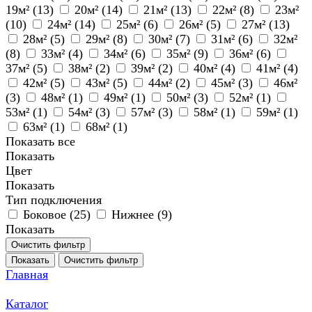
19м² (
13
)
20м² (
14
)
21м² (
13
)
22м² (
8
)
23м²
(
10
)
24м² (
14
)
25м² (
6
)
26м² (
5
)
27м² (
13
)
28м² (
5
)
29м² (
8
)
30м² (
7
)
31м² (
6
)
32м²
(
8
)
33м² (
4
)
34м² (
6
)
35м² (
9
)
36м² (
6
)
37м² (
5
)
38м² (
2
)
39м² (
2
)
40м² (
4
)
41м² (
4
)
42м² (
5
)
43м² (
5
)
44м² (
2
)
45м² (
3
)
46м²
(
3
)
48м² (
1
)
49м² (
1
)
50м² (
3
)
52м² (
1
)
53м² (
1
)
54м² (
3
)
57м² (
3
)
58м² (
1
)
59м² (
1
)
63м² (
1
)
68м² (
1
)
Показать все
Показать
Цвет
Показать
Тип подключения
Боковое (
25
)
Нижнее (
9
)
Показать
Очистить фильтр
Показать
Очистить фильтр
Главная
Каталог