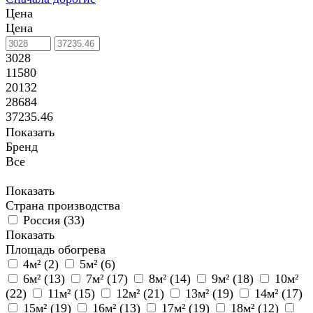
Цена
Цена
3028
11580
20132
28684
37235.46
Показать
Бренд
Все
Показать
Страна производства
Россия (
33
)
Показать
Площадь обогрева
4м² (
2
)
5м² (
6
)
6м² (
13
)
7м² (
17
)
8м² (
14
)
9м² (
18
)
10м²
(
22
)
11м² (
15
)
12м² (
21
)
13м² (
19
)
14м² (
17
)
15м² (
19
)
16м² (
13
)
17м² (
19
)
18м² (
12
)