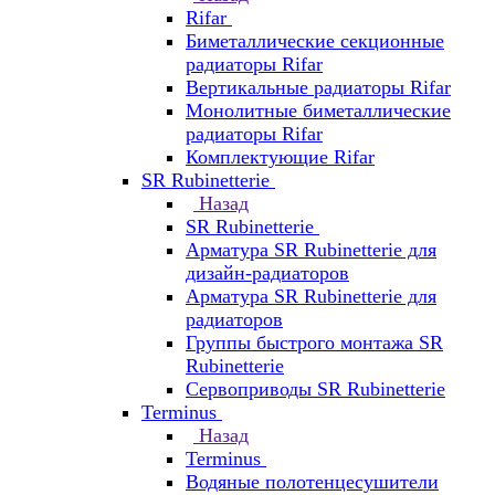
Rifar
Биметаллические секционные
радиаторы Rifar
Вертикальные радиаторы Rifar
Монолитные биметаллические
радиаторы Rifar
Комплектующие Rifar
SR Rubinetterie
Назад
SR Rubinetterie
Арматура SR Rubinetterie для
дизайн-радиаторов
Арматура SR Rubinetterie для
радиаторов
Группы быстрого монтажа SR
Rubinetterie
Сервоприводы SR Rubinetterie
Terminus
Назад
Terminus
Водяные полотенцесушители