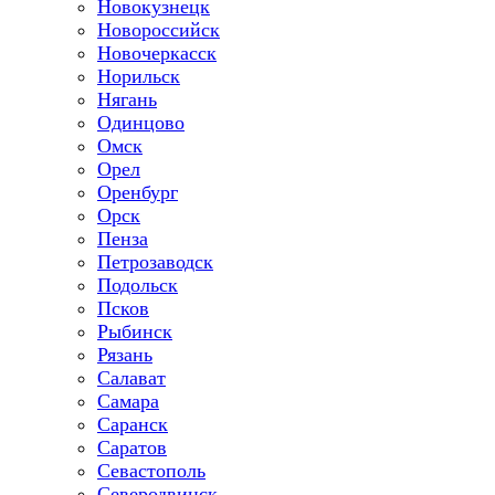
Новокузнецк
Новороссийск
Новочеркасск
Норильск
Нягань
Одинцово
Омск
Орел
Оренбург
Орск
Пенза
Петрозаводск
Подольск
Псков
Рыбинск
Рязань
Салават
Самара
Саранск
Саратов
Севастополь
Северодвинск