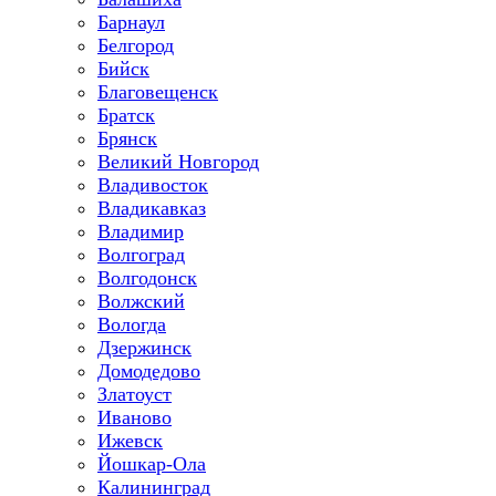
Барнаул
Белгород
Бийск
Благовещенск
Братск
Брянск
Великий Новгород
Владивосток
Владикавказ
Владимир
Волгоград
Волгодонск
Волжский
Вологда
Дзержинск
Домодедово
Златоуст
Иваново
Ижевск
Йошкар-Ола
Калининград