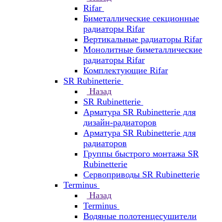
Rifar
Биметаллические секционные
радиаторы Rifar
Вертикальные радиаторы Rifar
Монолитные биметаллические
радиаторы Rifar
Комплектующие Rifar
SR Rubinetterie
Назад
SR Rubinetterie
Арматура SR Rubinetterie для
дизайн-радиаторов
Арматура SR Rubinetterie для
радиаторов
Группы быстрого монтажа SR
Rubinetterie
Сервоприводы SR Rubinetterie
Terminus
Назад
Terminus
Водяные полотенцесушители