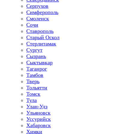
Серпухов
Симферополь
Смоленск
Сочи
Ставрополь
Старый Оскол
Стерлитамак
Сургут
Сызрань
Сыктывкар
Таганрог
Тамбов
Тверь
Тольятти
Томск
Тула
Улан-Удэ
Ульяновск
Уссурийск
Хабаровск
Химки