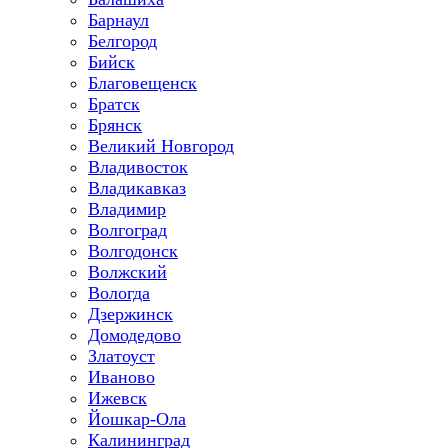
Барнаул
Белгород
Бийск
Благовещенск
Братск
Брянск
Великий Новгород
Владивосток
Владикавказ
Владимир
Волгоград
Волгодонск
Волжский
Вологда
Дзержинск
Домодедово
Златоуст
Иваново
Ижевск
Йошкар-Ола
Калининград