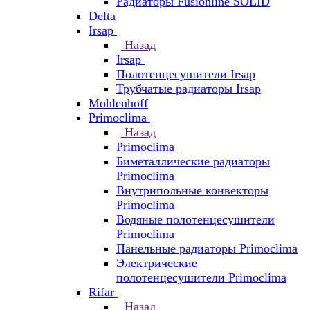
Радиаторы Fusionline SOLID
Delta
Irsap
Назад
Irsap
Полотенцесушители Irsap
Трубчатые радиаторы Irsap
Mohlenhoff
Primoclima
Назад
Primoclima
Биметаллические радиаторы
Primoclima
Внутрипольные конвекторы
Primoclima
Водяные полотенцесушители
Primoclima
Панельные радиаторы Primoclima
Электрические
полотенцесушители Primoclima
Rifar
Назад