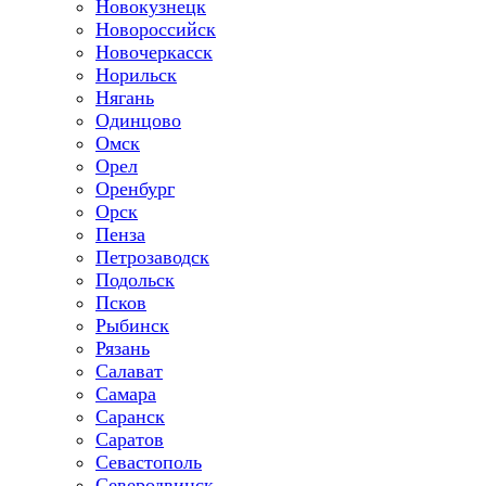
Новокузнецк
Новороссийск
Новочеркасск
Норильск
Нягань
Одинцово
Омск
Орел
Оренбург
Орск
Пенза
Петрозаводск
Подольск
Псков
Рыбинск
Рязань
Салават
Самара
Саранск
Саратов
Севастополь
Северодвинск