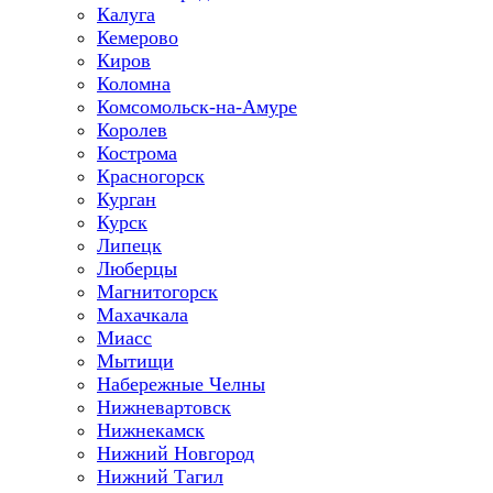
Калуга
Кемерово
Киров
Коломна
Комсомольск-на-Амуре
Королев
Кострома
Красногорск
Курган
Курск
Липецк
Люберцы
Магнитогорск
Махачкала
Миасс
Мытищи
Набережные Челны
Нижневартовск
Нижнекамск
Нижний Новгород
Нижний Тагил