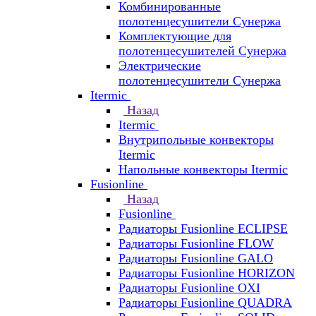
Комбинированные
полотенцесушители Сунержа
Комплектующие для
полотенцесушителей Сунержа
Электрические
полотенцесушители Сунержа
Itermic
Назад
Itermic
Внутрипольные конвекторы
Itermic
Напольные конвекторы Itermic
Fusionline
Назад
Fusionline
Радиаторы Fusionline ECLIPSE
Радиаторы Fusionline FLOW
Радиаторы Fusionline GALO
Радиаторы Fusionline HORIZON
Радиаторы Fusionline OXI
Радиаторы Fusionline QUADRA