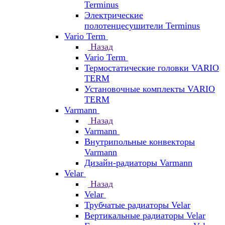
Terminus
Электрические
полотенцесушители Terminus
Vario Term
Назад
Vario Term
Термостатические головки VARIO
TERM
Установочные комплекты VARIO
TERM
Varmann
Назад
Varmann
Внутрипольные конвекторы
Varmann
Дизайн-радиаторы Varmann
Velar
Назад
Velar
Трубчатые радиаторы Velar
Вертикальные радиаторы Velar