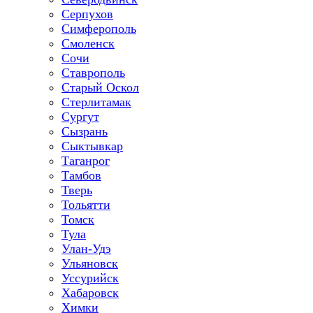
Серпухов
Симферополь
Смоленск
Сочи
Ставрополь
Старый Оскол
Стерлитамак
Сургут
Сызрань
Сыктывкар
Таганрог
Тамбов
Тверь
Тольятти
Томск
Тула
Улан-Удэ
Ульяновск
Уссурийск
Хабаровск
Химки