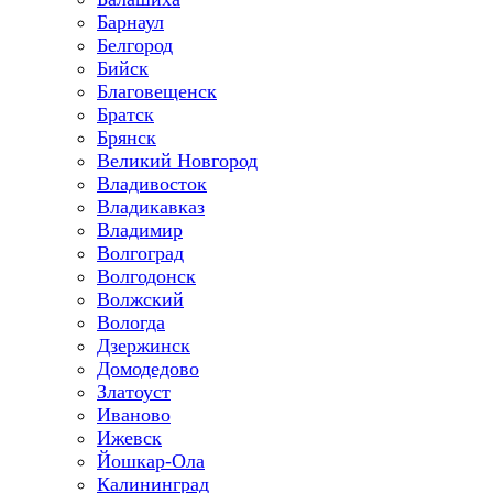
Барнаул
Белгород
Бийск
Благовещенск
Братск
Брянск
Великий Новгород
Владивосток
Владикавказ
Владимир
Волгоград
Волгодонск
Волжский
Вологда
Дзержинск
Домодедово
Златоуст
Иваново
Ижевск
Йошкар-Ола
Калининград