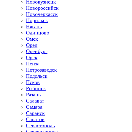
Новокузнецк
Новороссийск
Новочеркасск
Норильск
Нягань
Одинцово
Омск
Орел
Оренбург
Орск
Пенза
Петрозаводск
Подольск
Псков
Рыбинск
Рязань
Салават
Самара
Саранск
Саратов
Севастополь
Северодвинск