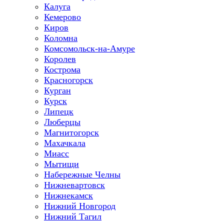
Калуга
Кемерово
Киров
Коломна
Комсомольск-на-Амуре
Королев
Кострома
Красногорск
Курган
Курск
Липецк
Люберцы
Магнитогорск
Махачкала
Миасс
Мытищи
Набережные Челны
Нижневартовск
Нижнекамск
Нижний Новгород
Нижний Тагил