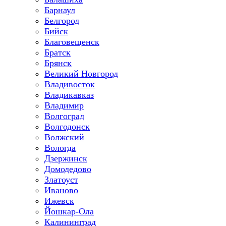
Барнаул
Белгород
Бийск
Благовещенск
Братск
Брянск
Великий Новгород
Владивосток
Владикавказ
Владимир
Волгоград
Волгодонск
Волжский
Вологда
Дзержинск
Домодедово
Златоуст
Иваново
Ижевск
Йошкар-Ола
Калининград