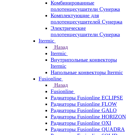
Комбинированные
полотенцесушители Сунержа
Комплектующие для
полотенцесушителей Сунержа
Электрические
полотенцесушители Сунержа
Itermic
Назад
Itermic
Внутрипольные конвекторы
Itermic
Напольные конвекторы Itermic
Fusionline
Назад
Fusionline
Радиаторы Fusionline ECLIPSE
Радиаторы Fusionline FLOW
Радиаторы Fusionline GALO
Радиаторы Fusionline HORIZON
Радиаторы Fusionline OXI
Радиаторы Fusionline QUADRA