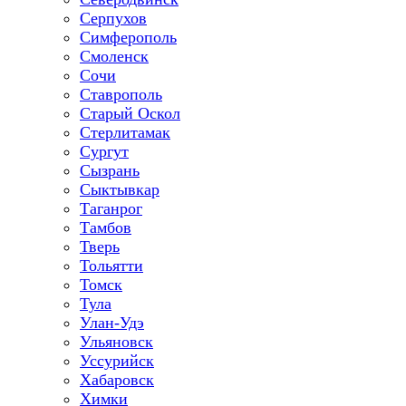
Серпухов
Симферополь
Смоленск
Сочи
Ставрополь
Старый Оскол
Стерлитамак
Сургут
Сызрань
Сыктывкар
Таганрог
Тамбов
Тверь
Тольятти
Томск
Тула
Улан-Удэ
Ульяновск
Уссурийск
Хабаровск
Химки