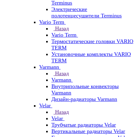
Terminus
Электрические
полотенцесушители Terminus
Vario Term
Назад
Vario Term
Термостатические головки VARIO
TERM
Установочные комплекты VARIO
TERM
Varmann
Назад
Varmann
Внутрипольные конвекторы
Varmann
Дизайн-радиаторы Varmann
Velar
Назад
Velar
Трубчатые радиаторы Velar
Вертикальные радиаторы Velar