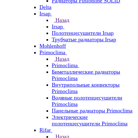
Радиаторы Fusionline SOLID
Delta
Irsap
Назад
Irsap
Полотенцесушители Irsap
Трубчатые радиаторы Irsap
Mohlenhoff
Primoclima
Назад
Primoclima
Биметаллические радиаторы
Primoclima
Внутрипольные конвекторы
Primoclima
Водяные полотенцесушители
Primoclima
Панельные радиаторы Primoclima
Электрические
полотенцесушители Primoclima
Rifar
Назад