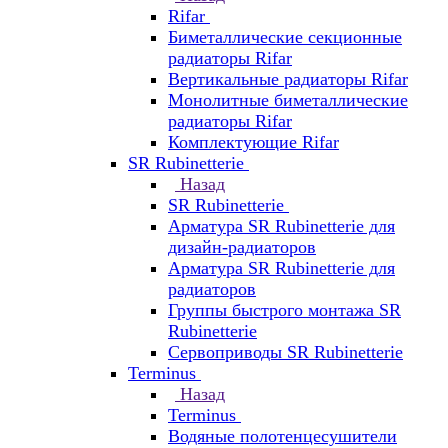
Rifar
Биметаллические секционные
радиаторы Rifar
Вертикальные радиаторы Rifar
Монолитные биметаллические
радиаторы Rifar
Комплектующие Rifar
SR Rubinetterie
Назад
SR Rubinetterie
Арматура SR Rubinetterie для
дизайн-радиаторов
Арматура SR Rubinetterie для
радиаторов
Группы быстрого монтажа SR
Rubinetterie
Сервоприводы SR Rubinetterie
Terminus
Назад
Terminus
Водяные полотенцесушители