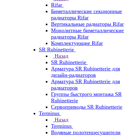
Rifar
Биметаллические секционные
радиаторы Rifar
Вертикальные радиаторы Rifar
Монолитные биметаллические
радиаторы Rifar
Комплектующие Rifar
SR Rubinetterie
Назад
SR Rubinetterie
Арматура SR Rubinetterie для
дизайн-радиаторов
Арматура SR Rubinetterie для
радиаторов
Группы быстрого монтажа SR
Rubinetterie
Сервоприводы SR Rubinetterie
Terminus
Назад
Terminus
Водяные полотенцесушители