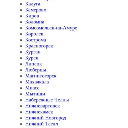
Калуга
Кемерово
Киров
Коломна
Комсомольск-на-Амуре
Королев
Кострома
Красногорск
Курган
Курск
Липецк
Люберцы
Магнитогорск
Махачкала
Миасс
Мытищи
Набережные Челны
Нижневартовск
Нижнекамск
Нижний Новгород
Нижний Тагил