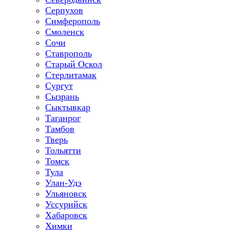
Серпухов
Симферополь
Смоленск
Сочи
Ставрополь
Старый Оскол
Стерлитамак
Сургут
Сызрань
Сыктывкар
Таганрог
Тамбов
Тверь
Тольятти
Томск
Тула
Улан-Удэ
Ульяновск
Уссурийск
Хабаровск
Химки