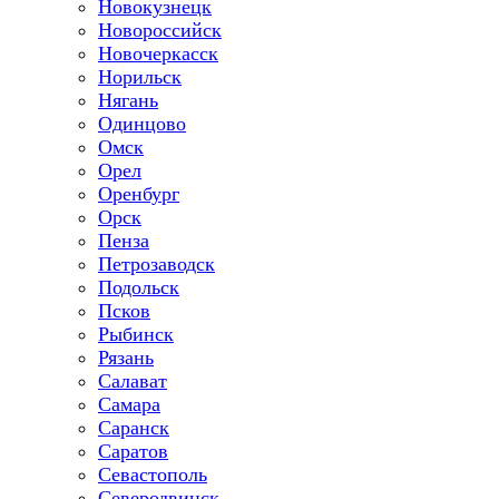
Новокузнецк
Новороссийск
Новочеркасск
Норильск
Нягань
Одинцово
Омск
Орел
Оренбург
Орск
Пенза
Петрозаводск
Подольск
Псков
Рыбинск
Рязань
Салават
Самара
Саранск
Саратов
Севастополь
Северодвинск