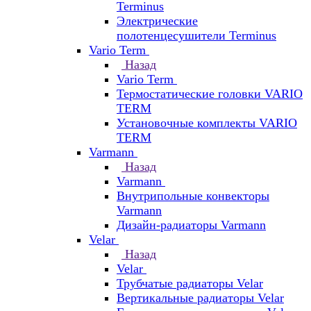
Terminus
Электрические
полотенцесушители Terminus
Vario Term
Назад
Vario Term
Термостатические головки VARIO
TERM
Установочные комплекты VARIO
TERM
Varmann
Назад
Varmann
Внутрипольные конвекторы
Varmann
Дизайн-радиаторы Varmann
Velar
Назад
Velar
Трубчатые радиаторы Velar
Вертикальные радиаторы Velar