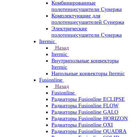
Комбинированные
полотенцесушители Сунержа
Комплектующие для
полотенцесушителей Сунержа
Электрические
полотенцесушители Сунержа
Itermic
Назад
Itermic
Внутрипольные конвекторы
Itermic
Напольные конвекторы Itermic
Fusionline
Назад
Fusionline
Радиаторы Fusionline ECLIPSE
Радиаторы Fusionline FLOW
Радиаторы Fusionline GALO
Радиаторы Fusionline HORIZON
Радиаторы Fusionline OXI
Радиаторы Fusionline QUADRA