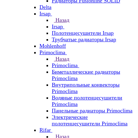
Радиаторы Fusionline SOLID
Delta
Irsap
Назад
Irsap
Полотенцесушители Irsap
Трубчатые радиаторы Irsap
Mohlenhoff
Primoclima
Назад
Primoclima
Биметаллические радиаторы
Primoclima
Внутрипольные конвекторы
Primoclima
Водяные полотенцесушители
Primoclima
Панельные радиаторы Primoclima
Электрические
полотенцесушители Primoclima
Rifar
Назад