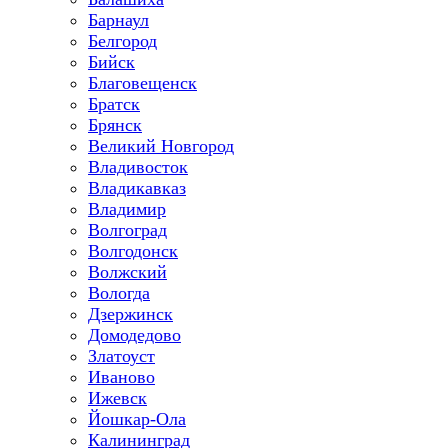
Барнаул
Белгород
Бийск
Благовещенск
Братск
Брянск
Великий Новгород
Владивосток
Владикавказ
Владимир
Волгоград
Волгодонск
Волжский
Вологда
Дзержинск
Домодедово
Златоуст
Иваново
Ижевск
Йошкар-Ола
Калининград