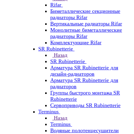
Rifar
Биметаллические секционные
радиаторы Rifar
Вертикальные радиаторы Rifar
Монолитные биметаллические
радиаторы Rifar
Комплектующие Rifar
SR Rubinetterie
Назад
SR Rubinetterie
Арматура SR Rubinetterie для
дизайн-радиаторов
Арматура SR Rubinetterie для
радиаторов
Группы быстрого монтажа SR
Rubinetterie
Сервоприводы SR Rubinetterie
Terminus
Назад
Terminus
Водяные полотенцесушители