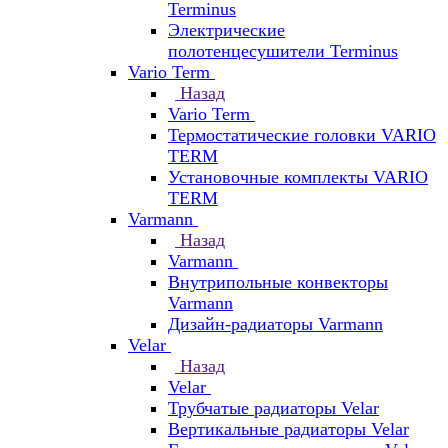
Terminus
Электрические
полотенцесушители Terminus
Vario Term
Назад
Vario Term
Термостатические головки VARIO
TERM
Установочные комплекты VARIO
TERM
Varmann
Назад
Varmann
Внутрипольные конвекторы
Varmann
Дизайн-радиаторы Varmann
Velar
Назад
Velar
Трубчатые радиаторы Velar
Вертикальные радиаторы Velar