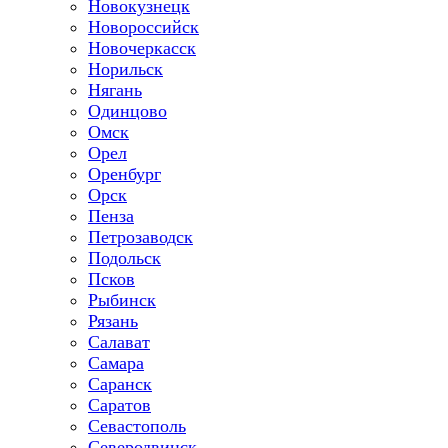
Новокузнецк
Новороссийск
Новочеркасск
Норильск
Нягань
Одинцово
Омск
Орел
Оренбург
Орск
Пенза
Петрозаводск
Подольск
Псков
Рыбинск
Рязань
Салават
Самара
Саранск
Саратов
Севастополь
Северодвинск