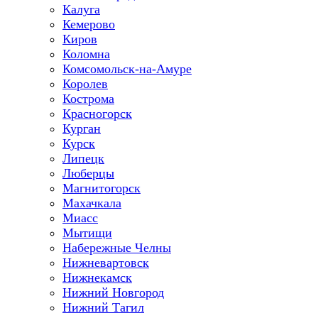
Калуга
Кемерово
Киров
Коломна
Комсомольск-на-Амуре
Королев
Кострома
Красногорск
Курган
Курск
Липецк
Люберцы
Магнитогорск
Махачкала
Миасс
Мытищи
Набережные Челны
Нижневартовск
Нижнекамск
Нижний Новгород
Нижний Тагил