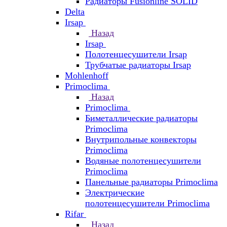
Радиаторы Fusionline SOLID
Delta
Irsap
Назад
Irsap
Полотенцесушители Irsap
Трубчатые радиаторы Irsap
Mohlenhoff
Primoclima
Назад
Primoclima
Биметаллические радиаторы
Primoclima
Внутрипольные конвекторы
Primoclima
Водяные полотенцесушители
Primoclima
Панельные радиаторы Primoclima
Электрические
полотенцесушители Primoclima
Rifar
Назад