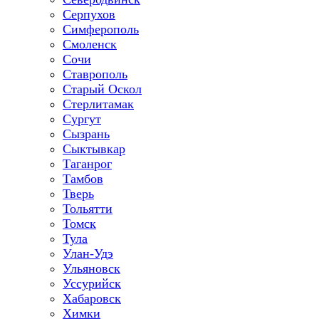
Серпухов
Симферополь
Смоленск
Сочи
Ставрополь
Старый Оскол
Стерлитамак
Сургут
Сызрань
Сыктывкар
Таганрог
Тамбов
Тверь
Тольятти
Томск
Тула
Улан-Удэ
Ульяновск
Уссурийск
Хабаровск
Химки