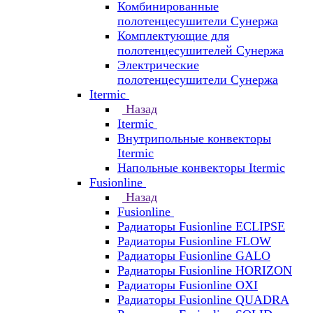
Комбинированные
полотенцесушители Сунержа
Комплектующие для
полотенцесушителей Сунержа
Электрические
полотенцесушители Сунержа
Itermic
Назад
Itermic
Внутрипольные конвекторы
Itermic
Напольные конвекторы Itermic
Fusionline
Назад
Fusionline
Радиаторы Fusionline ECLIPSE
Радиаторы Fusionline FLOW
Радиаторы Fusionline GALO
Радиаторы Fusionline HORIZON
Радиаторы Fusionline OXI
Радиаторы Fusionline QUADRA