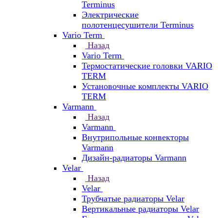
Terminus
Электрические
полотенцесушители Terminus
Vario Term
Назад
Vario Term
Термостатические головки VARIO
TERM
Установочные комплекты VARIO
TERM
Varmann
Назад
Varmann
Внутрипольные конвекторы
Varmann
Дизайн-радиаторы Varmann
Velar
Назад
Velar
Трубчатые радиаторы Velar
Вертикальные радиаторы Velar