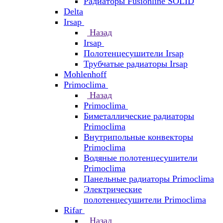
Радиаторы Fusionline SOLID
Delta
Irsap
Назад
Irsap
Полотенцесушители Irsap
Трубчатые радиаторы Irsap
Mohlenhoff
Primoclima
Назад
Primoclima
Биметаллические радиаторы
Primoclima
Внутрипольные конвекторы
Primoclima
Водяные полотенцесушители
Primoclima
Панельные радиаторы Primoclima
Электрические
полотенцесушители Primoclima
Rifar
Назад