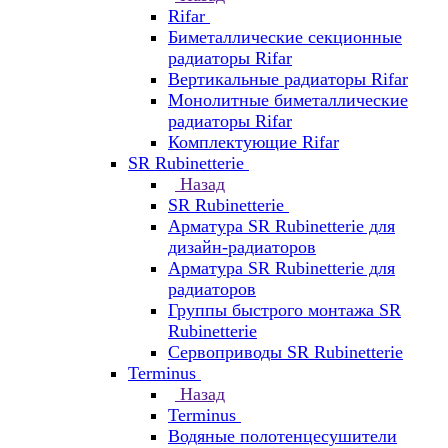
Rifar
Биметаллические секционные
радиаторы Rifar
Вертикальные радиаторы Rifar
Монолитные биметаллические
радиаторы Rifar
Комплектующие Rifar
SR Rubinetterie
Назад
SR Rubinetterie
Арматура SR Rubinetterie для
дизайн-радиаторов
Арматура SR Rubinetterie для
радиаторов
Группы быстрого монтажа SR
Rubinetterie
Сервоприводы SR Rubinetterie
Terminus
Назад
Terminus
Водяные полотенцесушители