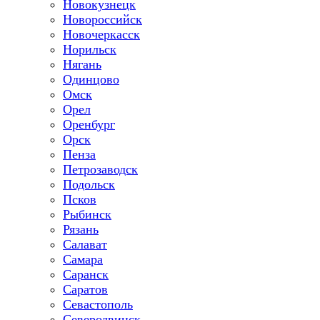
Новокузнецк
Новороссийск
Новочеркасск
Норильск
Нягань
Одинцово
Омск
Орел
Оренбург
Орск
Пенза
Петрозаводск
Подольск
Псков
Рыбинск
Рязань
Салават
Самара
Саранск
Саратов
Севастополь
Северодвинск