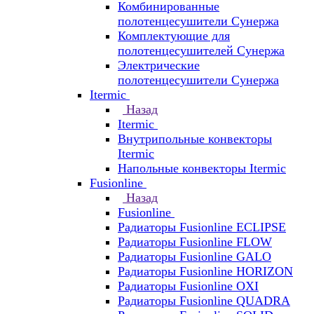
Комбинированные
полотенцесушители Сунержа
Комплектующие для
полотенцесушителей Сунержа
Электрические
полотенцесушители Сунержа
Itermic
Назад
Itermic
Внутрипольные конвекторы
Itermic
Напольные конвекторы Itermic
Fusionline
Назад
Fusionline
Радиаторы Fusionline ECLIPSE
Радиаторы Fusionline FLOW
Радиаторы Fusionline GALO
Радиаторы Fusionline HORIZON
Радиаторы Fusionline OXI
Радиаторы Fusionline QUADRA