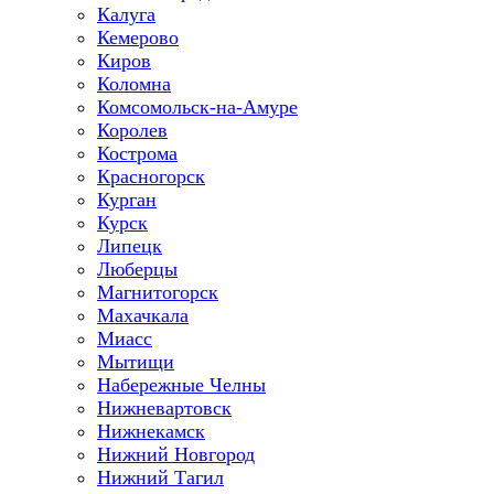
Калуга
Кемерово
Киров
Коломна
Комсомольск-на-Амуре
Королев
Кострома
Красногорск
Курган
Курск
Липецк
Люберцы
Магнитогорск
Махачкала
Миасс
Мытищи
Набережные Челны
Нижневартовск
Нижнекамск
Нижний Новгород
Нижний Тагил