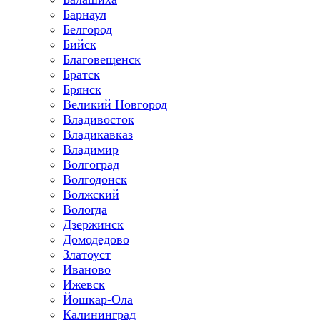
Барнаул
Белгород
Бийск
Благовещенск
Братск
Брянск
Великий Новгород
Владивосток
Владикавказ
Владимир
Волгоград
Волгодонск
Волжский
Вологда
Дзержинск
Домодедово
Златоуст
Иваново
Ижевск
Йошкар-Ола
Калининград