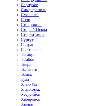
Серпухов
Симферополь
Смоленск
Сочи
Ставрополь
Старый Оскол
Стерлитамак
Сургут
Сызрань
Сыктывкар
Таганрог
Тамбов
Тверь
Тольятти
Томск
Тула
Улан-Удэ
Ульяновск
Уссурийск
Хабаровск
Химки