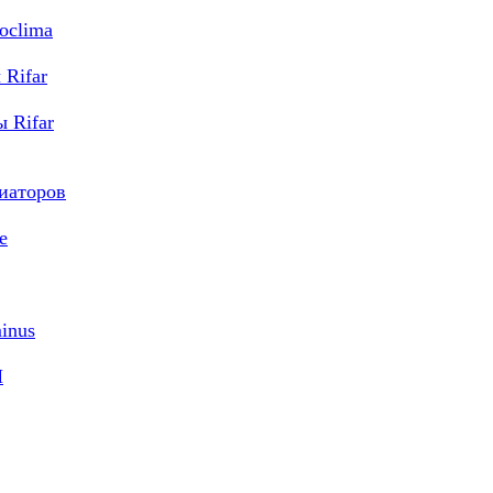
oclima
Rifar
 Rifar
диаторов
e
inus
M