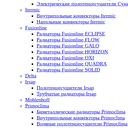
Электрические полотенцесушители Сун
Itermic
Внутрипольные конвекторы Itermic
Напольные конвекторы Itermic
Fusionline
Радиаторы Fusionline ECLIPSE
Радиаторы Fusionline FLOW
Радиаторы Fusionline GALO
Радиаторы Fusionline HORIZON
Радиаторы Fusionline OXI
Радиаторы Fusionline QUADRA
Радиаторы Fusionline SOLID
Delta
Irsap
Полотенцесушители Irsap
Трубчатые радиаторы Irsap
Mohlenhoff
Primoclima
Биметаллические радиаторы Primoclima
Внутрипольные конвекторы Primoclima
Водяные полотенцесушители Primoclima