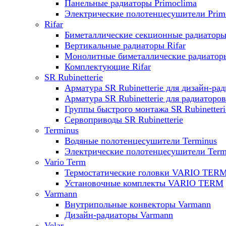
Панельные радиаторы Primoclima
Электрические полотенцесушители Prim
Rifar
Биметаллические секционные радиаторы 
Вертикальные радиаторы Rifar
Монолитные биметаллические радиаторы
Комплектующие Rifar
SR Rubinetterie
Арматура SR Rubinetterie для дизайн-ра
Арматура SR Rubinetterie для радиаторов
Группы быстрого монтажа SR Rubinetteri
Сервоприводы SR Rubinetterie
Terminus
Водяные полотенцесушители Terminus
Электрические полотенцесушители Term
Vario Term
Термостатические головки VARIO TER
Установочные комплекты VARIO TERM
Varmann
Внутрипольные конвекторы Varmann
Дизайн-радиаторы Varmann
Velar