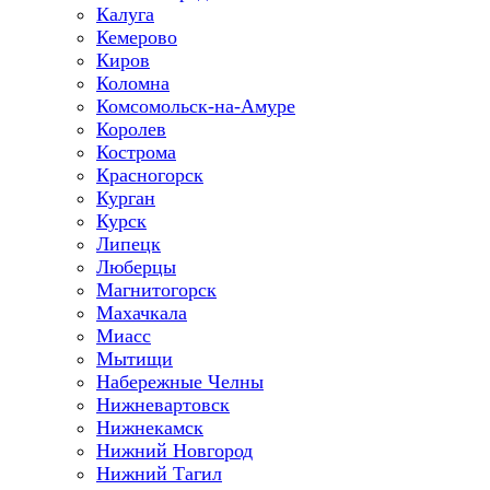
Калуга
Кемерово
Киров
Коломна
Комсомольск-на-Амуре
Королев
Кострома
Красногорск
Курган
Курск
Липецк
Люберцы
Магнитогорск
Махачкала
Миасс
Мытищи
Набережные Челны
Нижневартовск
Нижнекамск
Нижний Новгород
Нижний Тагил