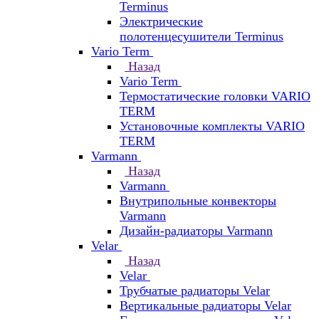
Terminus
Электрические
полотенцесушители Terminus
Vario Term
Назад
Vario Term
Термостатические головки VARIO
TERM
Установочные комплекты VARIO
TERM
Varmann
Назад
Varmann
Внутрипольные конвекторы
Varmann
Дизайн-радиаторы Varmann
Velar
Назад
Velar
Трубчатые радиаторы Velar
Вертикальные радиаторы Velar