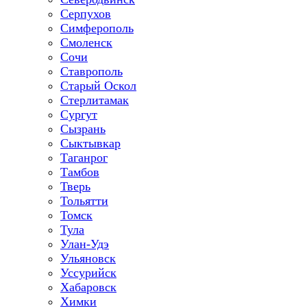
Серпухов
Симферополь
Смоленск
Сочи
Ставрополь
Старый Оскол
Стерлитамак
Сургут
Сызрань
Сыктывкар
Таганрог
Тамбов
Тверь
Тольятти
Томск
Тула
Улан-Удэ
Ульяновск
Уссурийск
Хабаровск
Химки