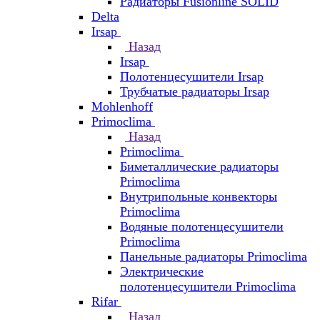
Радиаторы Fusionline SOLID
Delta
Irsap
Назад
Irsap
Полотенцесушители Irsap
Трубчатые радиаторы Irsap
Mohlenhoff
Primoclima
Назад
Primoclima
Биметаллические радиаторы
Primoclima
Внутрипольные конвекторы
Primoclima
Водяные полотенцесушители
Primoclima
Панельные радиаторы Primoclima
Электрические
полотенцесушители Primoclima
Rifar
Назад