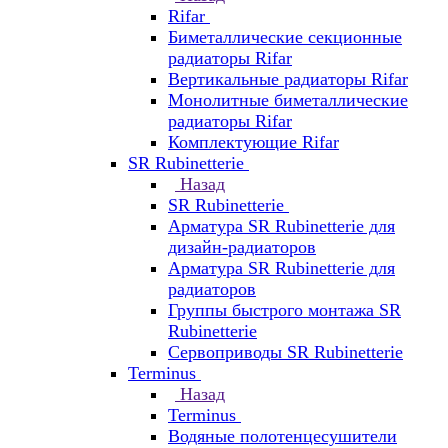
Rifar
Биметаллические секционные
радиаторы Rifar
Вертикальные радиаторы Rifar
Монолитные биметаллические
радиаторы Rifar
Комплектующие Rifar
SR Rubinetterie
Назад
SR Rubinetterie
Арматура SR Rubinetterie для
дизайн-радиаторов
Арматура SR Rubinetterie для
радиаторов
Группы быстрого монтажа SR
Rubinetterie
Сервоприводы SR Rubinetterie
Terminus
Назад
Terminus
Водяные полотенцесушители