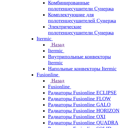
Комбинированные
полотенцесушители Сунержа
Комплектующие для
полотенцесушителей Сунержа
Электрические
полотенцесушители Сунержа
Itermic
Назад
Itermic
Внутрипольные конвекторы
Itermic
Напольные конвекторы Itermic
Fusionline
Назад
Fusionline
Радиаторы Fusionline ECLIPSE
Радиаторы Fusionline FLOW
Радиаторы Fusionline GALO
Радиаторы Fusionline HORIZON
Радиаторы Fusionline OXI
Радиаторы Fusionline QUADRA