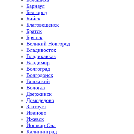
Барнаул
Белгород
Бийск
Благовещенск
Братск
Брянск
Великий Новгород
Владивосток
Владикавказ
Владимир
Волгоград
Волгодонск
Волжский
Вологда
Дзержинск
Домодедово
Златоуст
Иваново
Ижевск
Йошкар-Ола
Калининград