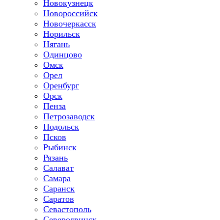
Новокузнецк
Новороссийск
Новочеркасск
Норильск
Нягань
Одинцово
Омск
Орел
Оренбург
Орск
Пенза
Петрозаводск
Подольск
Псков
Рыбинск
Рязань
Салават
Самара
Саранск
Саратов
Севастополь
Северодвинск