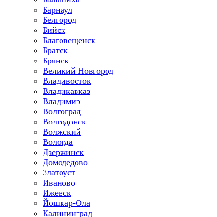
Барнаул
Белгород
Бийск
Благовещенск
Братск
Брянск
Великий Новгород
Владивосток
Владикавказ
Владимир
Волгоград
Волгодонск
Волжский
Вологда
Дзержинск
Домодедово
Златоуст
Иваново
Ижевск
Йошкар-Ола
Калининград