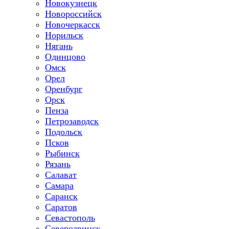
Новокузнецк
Новороссийск
Новочеркасск
Норильск
Нягань
Одинцово
Омск
Орел
Оренбург
Орск
Пенза
Петрозаводск
Подольск
Псков
Рыбинск
Рязань
Салават
Самара
Саранск
Саратов
Севастополь
Северодвинск