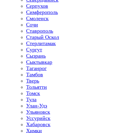
Серпухов
Симферополь
Смоленск
Сочи
Ставрополь
Старый Оскол
Стерлитамак
Сургут
Сызрань
Сыктывкар
Таганрог
Тамбов
Тверь
Тольятти
Томск
Тула
Улан-Удэ
Ульяновск
Уссурийск
Хабаровск
Химки