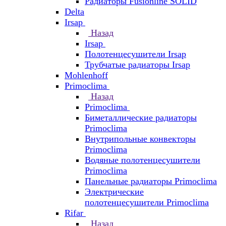
Радиаторы Fusionline SOLID
Delta
Irsap
Назад
Irsap
Полотенцесушители Irsap
Трубчатые радиаторы Irsap
Mohlenhoff
Primoclima
Назад
Primoclima
Биметаллические радиаторы
Primoclima
Внутрипольные конвекторы
Primoclima
Водяные полотенцесушители
Primoclima
Панельные радиаторы Primoclima
Электрические
полотенцесушители Primoclima
Rifar
Назад