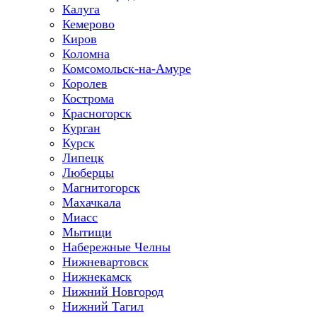
Калуга
Кемерово
Киров
Коломна
Комсомольск-на-Амуре
Королев
Кострома
Красногорск
Курган
Курск
Липецк
Люберцы
Магнитогорск
Махачкала
Миасс
Мытищи
Набережные Челны
Нижневартовск
Нижнекамск
Нижний Новгород
Нижний Тагил