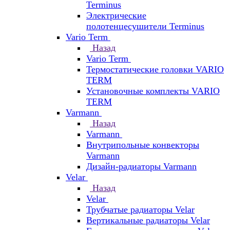
Terminus
Электрические
полотенцесушители Terminus
Vario Term
Назад
Vario Term
Термостатические головки VARIO
TERM
Установочные комплекты VARIO
TERM
Varmann
Назад
Varmann
Внутрипольные конвекторы
Varmann
Дизайн-радиаторы Varmann
Velar
Назад
Velar
Трубчатые радиаторы Velar
Вертикальные радиаторы Velar