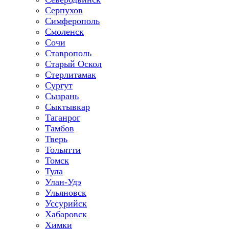
Серпухов
Симферополь
Смоленск
Сочи
Ставрополь
Старый Оскол
Стерлитамак
Сургут
Сызрань
Сыктывкар
Таганрог
Тамбов
Тверь
Тольятти
Томск
Тула
Улан-Удэ
Ульяновск
Уссурийск
Хабаровск
Химки