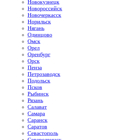
Новокузнецк
Новороссийск
Новочеркасск
Норильск
Нягань
Одинцово
Омск
Орел
Оренбург
Орск
Пенза
Петрозаводск
Подольск
Псков
Рыбинск
Рязань
Салават
Самара
Саранск
Саратов
Севастополь
Северодвинск