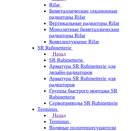
Rifar
Биметаллические секционные
радиаторы Rifar
Вертикальные радиаторы Rifar
Монолитные биметаллические
радиаторы Rifar
Комплектующие Rifar
SR Rubinetterie
Назад
SR Rubinetterie
Арматура SR Rubinetterie для
дизайн-радиаторов
Арматура SR Rubinetterie для
радиаторов
Группы быстрого монтажа SR
Rubinetterie
Сервоприводы SR Rubinetterie
Terminus
Назад
Terminus
Водяные полотенцесушители