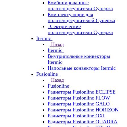
Комбинированные
полотенцесушители Сунержа
Комплектующие для
полотенцесушителей Сунержа
Электрические
полотенцесушители Сунержа
Itermic
Назад
Itermic
Внутрипольные конвекторы
Itermic
Напольные конвекторы Itermic
Fusionline
Назад
Fusionline
Радиаторы Fusionline ECLIPSE
Радиаторы Fusionline FLOW
Радиаторы Fusionline GALO
Радиаторы Fusionline HORIZON
Радиаторы Fusionline OXI
Радиаторы Fusionline QUADRA