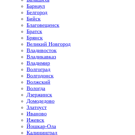
Барнаул
Белгород
Бийск
Благовещенск
Братск
Брянск
Великий Новгород
Владивосток
Владикавказ
Владимир
Волгоград
Волгодонск
Волжский
Вологда
Дзержинск
Домодедово
Златоуст
Иваново
Ижевск
Йошкар-Ола
Калининград