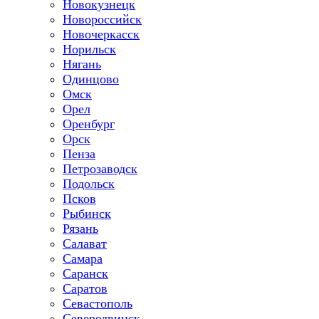
Новокузнецк
Новороссийск
Новочеркасск
Норильск
Нягань
Одинцово
Омск
Орел
Оренбург
Орск
Пенза
Петрозаводск
Подольск
Псков
Рыбинск
Рязань
Салават
Самара
Саранск
Саратов
Севастополь
Северодвинск