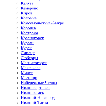
Калуга
Кемерово
Киров
Коломна
Комсомольск-на-Амуре
Королев
Кострома
Красногорск
Курган
Курск
Липецк
Люберцы
Магнитогорск
Махачкала
Миасс
Мытищи
Набережные Челны
Нижневартовск
Нижнекамск
Нижний Новгород
Нижний Тагил