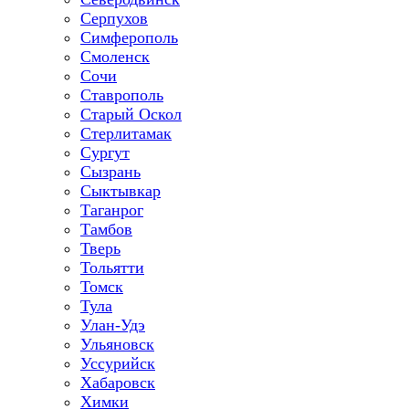
Серпухов
Симферополь
Смоленск
Сочи
Ставрополь
Старый Оскол
Стерлитамак
Сургут
Сызрань
Сыктывкар
Таганрог
Тамбов
Тверь
Тольятти
Томск
Тула
Улан-Удэ
Ульяновск
Уссурийск
Хабаровск
Химки