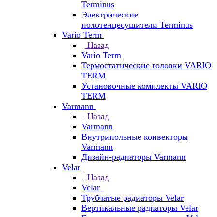
Terminus
Электрические
полотенцесушители Terminus
Vario Term
Назад
Vario Term
Термостатические головки VARIO
TERM
Установочные комплекты VARIO
TERM
Varmann
Назад
Varmann
Внутрипольные конвекторы
Varmann
Дизайн-радиаторы Varmann
Velar
Назад
Velar
Трубчатые радиаторы Velar
Вертикальные радиаторы Velar