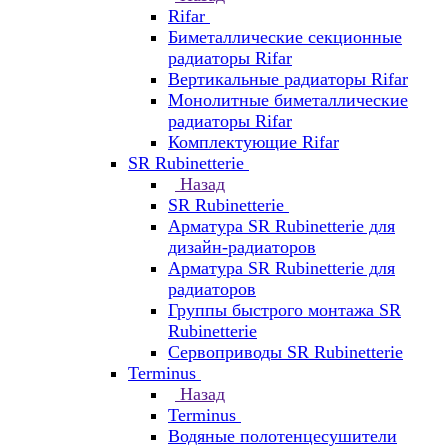
Rifar
Биметаллические секционные
радиаторы Rifar
Вертикальные радиаторы Rifar
Монолитные биметаллические
радиаторы Rifar
Комплектующие Rifar
SR Rubinetterie
Назад
SR Rubinetterie
Арматура SR Rubinetterie для
дизайн-радиаторов
Арматура SR Rubinetterie для
радиаторов
Группы быстрого монтажа SR
Rubinetterie
Сервоприводы SR Rubinetterie
Terminus
Назад
Terminus
Водяные полотенцесушители