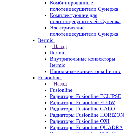
Комбинированные
полотенцесушители Сунержа
Комплектующие для
полотенцесушителей Сунержа
Электрические
полотенцесушители Сунержа
Itermic
Назад
Itermic
Внутрипольные конвекторы
Itermic
Напольные конвекторы Itermic
Fusionline
Назад
Fusionline
Радиаторы Fusionline ECLIPSE
Радиаторы Fusionline FLOW
Радиаторы Fusionline GALO
Радиаторы Fusionline HORIZON
Радиаторы Fusionline OXI
Радиаторы Fusionline QUADRA