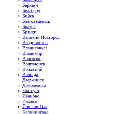
Барнаул
Белгород
Бийск
Благовещенск
Братск
Брянск
Великий Новгород
Владивосток
Владикавказ
Владимир
Волгоград
Волгодонск
Волжский
Вологда
Дзержинск
Домодедово
Златоуст
Иваново
Ижевск
Йошкар-Ола
Калининград