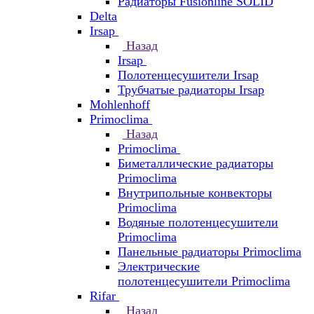
Радиаторы Fusionline SOLID
Delta
Irsap
Назад
Irsap
Полотенцесушители Irsap
Трубчатые радиаторы Irsap
Mohlenhoff
Primoclima
Назад
Primoclima
Биметаллические радиаторы
Primoclima
Внутрипольные конвекторы
Primoclima
Водяные полотенцесушители
Primoclima
Панельные радиаторы Primoclima
Электрические
полотенцесушители Primoclima
Rifar
Назад