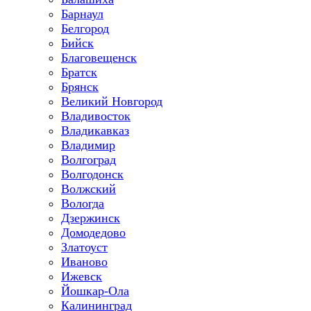
Барнаул
Белгород
Бийск
Благовещенск
Братск
Брянск
Великий Новгород
Владивосток
Владикавказ
Владимир
Волгоград
Волгодонск
Волжский
Вологда
Дзержинск
Домодедово
Златоуст
Иваново
Ижевск
Йошкар-Ола
Калининград