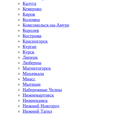
Калуга
Кемерово
Киров
Коломна
Комсомольск-на-Амуре
Королев
Кострома
Красногорск
Курган
Курск
Липецк
Люберцы
Магнитогорск
Махачкала
Миасс
Мытищи
Набережные Челны
Нижневартовск
Нижнекамск
Нижний Новгород
Нижний Тагил