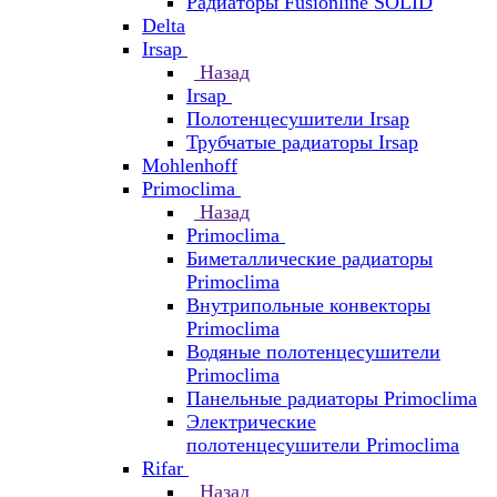
Радиаторы Fusionline SOLID
Delta
Irsap
Назад
Irsap
Полотенцесушители Irsap
Трубчатые радиаторы Irsap
Mohlenhoff
Primoclima
Назад
Primoclima
Биметаллические радиаторы
Primoclima
Внутрипольные конвекторы
Primoclima
Водяные полотенцесушители
Primoclima
Панельные радиаторы Primoclima
Электрические
полотенцесушители Primoclima
Rifar
Назад