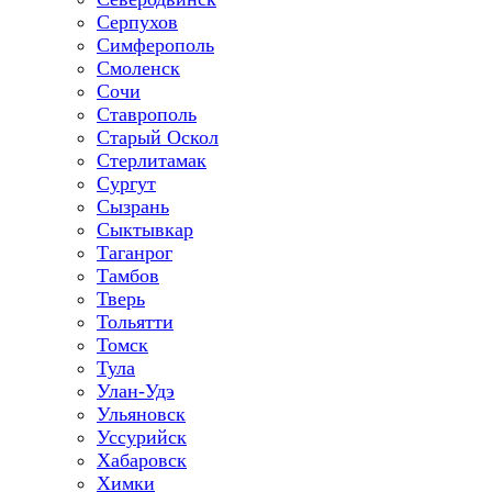
Серпухов
Симферополь
Смоленск
Сочи
Ставрополь
Старый Оскол
Стерлитамак
Сургут
Сызрань
Сыктывкар
Таганрог
Тамбов
Тверь
Тольятти
Томск
Тула
Улан-Удэ
Ульяновск
Уссурийск
Хабаровск
Химки