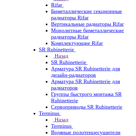
Rifar
Биметаллические секционные
радиаторы Rifar
Вертикальные радиаторы Rifar
Монолитные биметаллические
радиаторы Rifar
Комплектующие Rifar
SR Rubinetterie
Назад
SR Rubinetterie
Арматура SR Rubinetterie для
дизайн-радиаторов
Арматура SR Rubinetterie для
радиаторов
Группы быстрого монтажа SR
Rubinetterie
Сервоприводы SR Rubinetterie
Terminus
Назад
Terminus
Водяные полотенцесушители