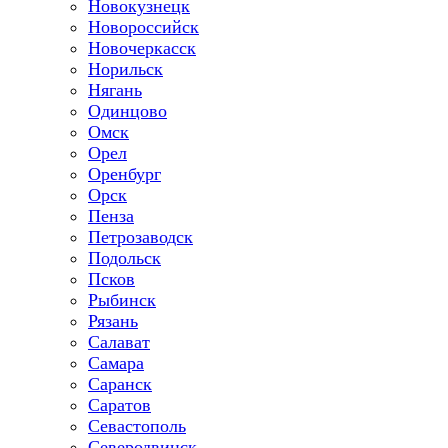
Новокузнецк
Новороссийск
Новочеркасск
Норильск
Нягань
Одинцово
Омск
Орел
Оренбург
Орск
Пенза
Петрозаводск
Подольск
Псков
Рыбинск
Рязань
Салават
Самара
Саранск
Саратов
Севастополь
Северодвинск