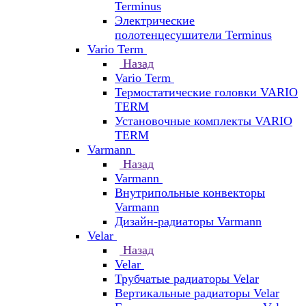
Terminus
Электрические
полотенцесушители Terminus
Vario Term
Назад
Vario Term
Термостатические головки VARIO
TERM
Установочные комплекты VARIO
TERM
Varmann
Назад
Varmann
Внутрипольные конвекторы
Varmann
Дизайн-радиаторы Varmann
Velar
Назад
Velar
Трубчатые радиаторы Velar
Вертикальные радиаторы Velar