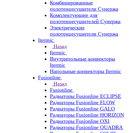
Комбинированные
полотенцесушители Сунержа
Комплектующие для
полотенцесушителей Сунержа
Электрические
полотенцесушители Сунержа
Itermic
Назад
Itermic
Внутрипольные конвекторы
Itermic
Напольные конвекторы Itermic
Fusionline
Назад
Fusionline
Радиаторы Fusionline ECLIPSE
Радиаторы Fusionline FLOW
Радиаторы Fusionline GALO
Радиаторы Fusionline HORIZON
Радиаторы Fusionline OXI
Радиаторы Fusionline QUADRA