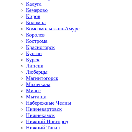
Калуга
Кемерово
Киров
Коломна
Комсомольск-на-Амуре
Королев
Кострома
Красногорск
Курган
Курск
Липецк
Люберцы
Магнитогорск
Махачкала
Миасс
Мытищи
Набережные Челны
Нижневартовск
Нижнекамск
Нижний Новгород
Нижний Тагил