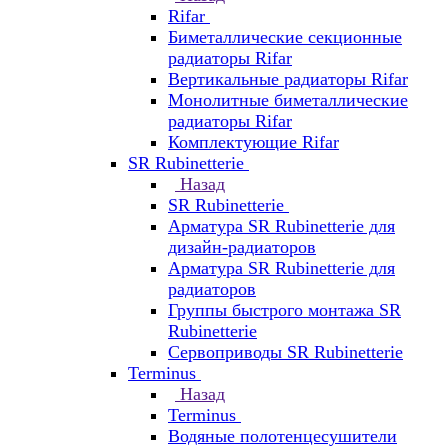
Rifar
Биметаллические секционные
радиаторы Rifar
Вертикальные радиаторы Rifar
Монолитные биметаллические
радиаторы Rifar
Комплектующие Rifar
SR Rubinetterie
Назад
SR Rubinetterie
Арматура SR Rubinetterie для
дизайн-радиаторов
Арматура SR Rubinetterie для
радиаторов
Группы быстрого монтажа SR
Rubinetterie
Сервоприводы SR Rubinetterie
Terminus
Назад
Terminus
Водяные полотенцесушители