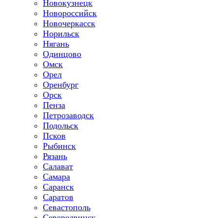
Новокузнецк
Новороссийск
Новочеркасск
Норильск
Нягань
Одинцово
Омск
Орел
Оренбург
Орск
Пенза
Петрозаводск
Подольск
Псков
Рыбинск
Рязань
Салават
Самара
Саранск
Саратов
Севастополь
Северодвинск