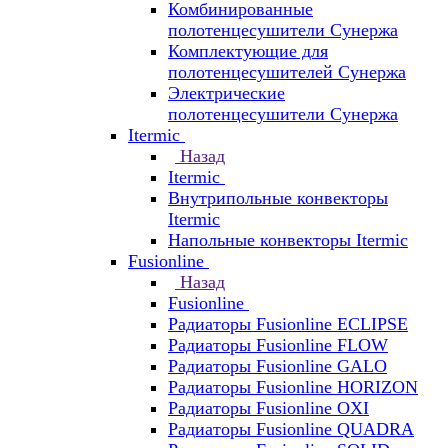
Комбинированные
полотенцесушители Сунержа
Комплектующие для
полотенцесушителей Сунержа
Электрические
полотенцесушители Сунержа
Itermic
Назад
Itermic
Внутрипольные конвекторы
Itermic
Напольные конвекторы Itermic
Fusionline
Назад
Fusionline
Радиаторы Fusionline ECLIPSE
Радиаторы Fusionline FLOW
Радиаторы Fusionline GALO
Радиаторы Fusionline HORIZON
Радиаторы Fusionline OXI
Радиаторы Fusionline QUADRA