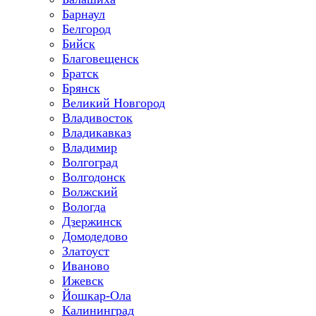
Барнаул
Белгород
Бийск
Благовещенск
Братск
Брянск
Великий Новгород
Владивосток
Владикавказ
Владимир
Волгоград
Волгодонск
Волжский
Вологда
Дзержинск
Домодедово
Златоуст
Иваново
Ижевск
Йошкар-Ола
Калининград