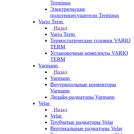
Terminus
Электрические
полотенцесушители Terminus
Vario Term
Назад
Vario Term
Термостатические головки VARIO
TERM
Установочные комплекты VARIO
TERM
Varmann
Назад
Varmann
Внутрипольные конвекторы
Varmann
Дизайн-радиаторы Varmann
Velar
Назад
Velar
Трубчатые радиаторы Velar
Вертикальные радиаторы Velar