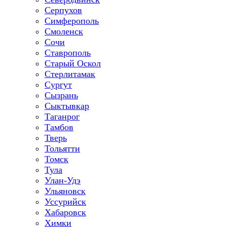
Серпухов
Симферополь
Смоленск
Сочи
Ставрополь
Старый Оскол
Стерлитамак
Сургут
Сызрань
Сыктывкар
Таганрог
Тамбов
Тверь
Тольятти
Томск
Тула
Улан-Удэ
Ульяновск
Уссурийск
Хабаровск
Химки