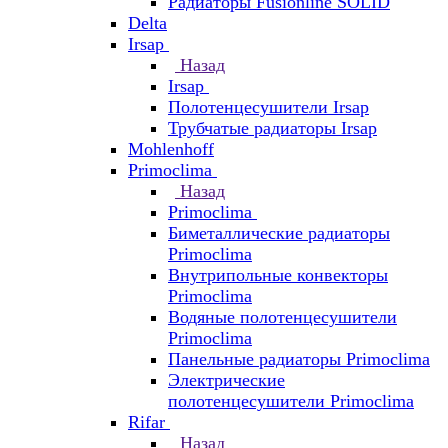
Радиаторы Fusionline SOLID
Delta
Irsap
Назад
Irsap
Полотенцесушители Irsap
Трубчатые радиаторы Irsap
Mohlenhoff
Primoclima
Назад
Primoclima
Биметаллические радиаторы
Primoclima
Внутрипольные конвекторы
Primoclima
Водяные полотенцесушители
Primoclima
Панельные радиаторы Primoclima
Электрические
полотенцесушители Primoclima
Rifar
Назад