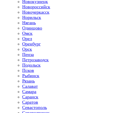
Новокузнецк
Новороссийск
Новочеркасск
Норильск
Нягань
Одинцово
Омск
Орел
Оренбург
Орск
Пенза
Петрозаводск
Подольск
Псков
Рыбинск
Рязань
Салават
Самара
Саранск
Саратов
Севастополь
Северодвинск