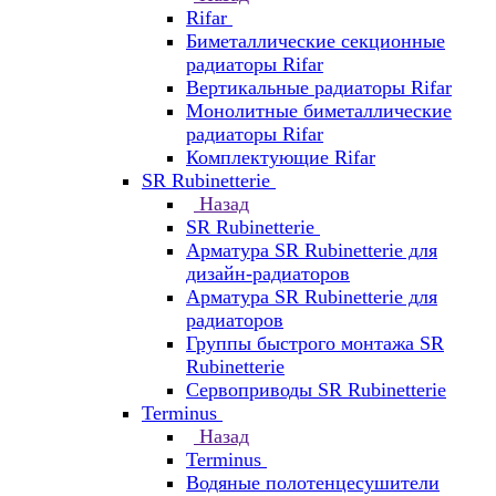
Rifar
Биметаллические секционные
радиаторы Rifar
Вертикальные радиаторы Rifar
Монолитные биметаллические
радиаторы Rifar
Комплектующие Rifar
SR Rubinetterie
Назад
SR Rubinetterie
Арматура SR Rubinetterie для
дизайн-радиаторов
Арматура SR Rubinetterie для
радиаторов
Группы быстрого монтажа SR
Rubinetterie
Сервоприводы SR Rubinetterie
Terminus
Назад
Terminus
Водяные полотенцесушители