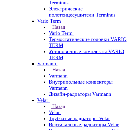
Terminus
Электрические
полотенцесушители Terminus
Vario Term
Назад
Vario Term
Термостатические головки VARIO
TERM
Установочные комплекты VARIO
TERM
Varmann
Назад
Varmann
Внутрипольные конвекторы
Varmann
Дизайн-радиаторы Varmann
Velar
Назад
Velar
Трубчатые радиаторы Velar
Вертикальные радиаторы Velar