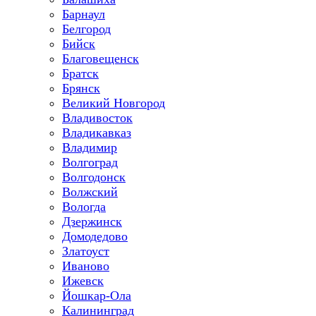
Барнаул
Белгород
Бийск
Благовещенск
Братск
Брянск
Великий Новгород
Владивосток
Владикавказ
Владимир
Волгоград
Волгодонск
Волжский
Вологда
Дзержинск
Домодедово
Златоуст
Иваново
Ижевск
Йошкар-Ола
Калининград