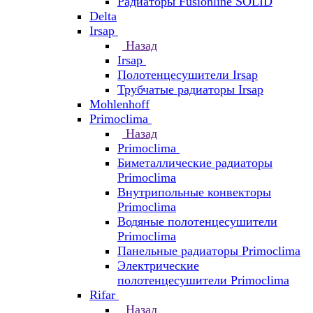
Радиаторы Fusionline SOLID
Delta
Irsap
Назад
Irsap
Полотенцесушители Irsap
Трубчатые радиаторы Irsap
Mohlenhoff
Primoclima
Назад
Primoclima
Биметаллические радиаторы
Primoclima
Внутрипольные конвекторы
Primoclima
Водяные полотенцесушители
Primoclima
Панельные радиаторы Primoclima
Электрические
полотенцесушители Primoclima
Rifar
Назад