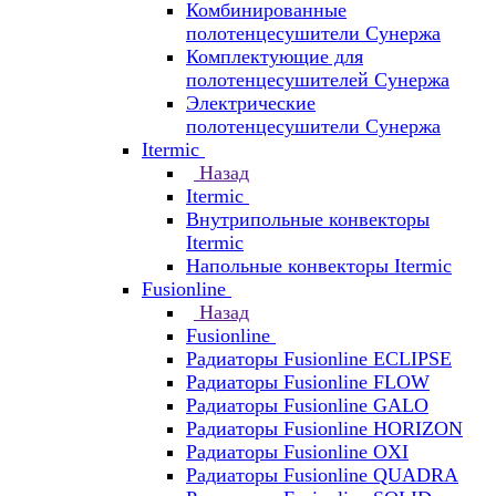
Комбинированные
полотенцесушители Сунержа
Комплектующие для
полотенцесушителей Сунержа
Электрические
полотенцесушители Сунержа
Itermic
Назад
Itermic
Внутрипольные конвекторы
Itermic
Напольные конвекторы Itermic
Fusionline
Назад
Fusionline
Радиаторы Fusionline ECLIPSE
Радиаторы Fusionline FLOW
Радиаторы Fusionline GALO
Радиаторы Fusionline HORIZON
Радиаторы Fusionline OXI
Радиаторы Fusionline QUADRA