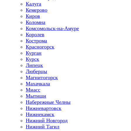
Калуга
Кемерово
Киров
Коломна
Комсомольск-на-Амуре
Королев
Кострома
Красногорск
Курган
Курск
Липецк
Люберцы
Магнитогорск
Махачкала
Миасс
Мытищи
Набережные Челны
Нижневартовск
Нижнекамск
Нижний Новгород
Нижний Тагил