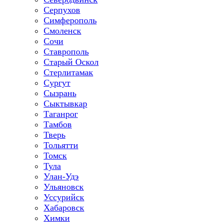
Серпухов
Симферополь
Смоленск
Сочи
Ставрополь
Старый Оскол
Стерлитамак
Сургут
Сызрань
Сыктывкар
Таганрог
Тамбов
Тверь
Тольятти
Томск
Тула
Улан-Удэ
Ульяновск
Уссурийск
Хабаровск
Химки