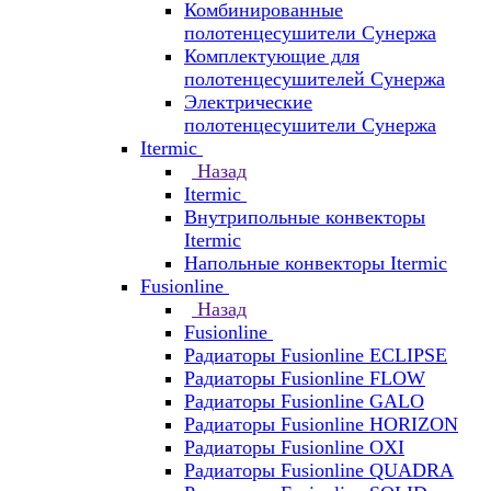
Комбинированные
полотенцесушители Сунержа
Комплектующие для
полотенцесушителей Сунержа
Электрические
полотенцесушители Сунержа
Itermic
Назад
Itermic
Внутрипольные конвекторы
Itermic
Напольные конвекторы Itermic
Fusionline
Назад
Fusionline
Радиаторы Fusionline ECLIPSE
Радиаторы Fusionline FLOW
Радиаторы Fusionline GALO
Радиаторы Fusionline HORIZON
Радиаторы Fusionline OXI
Радиаторы Fusionline QUADRA