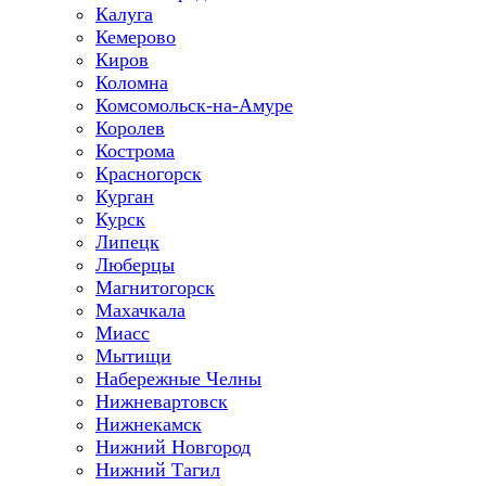
Калуга
Кемерово
Киров
Коломна
Комсомольск-на-Амуре
Королев
Кострома
Красногорск
Курган
Курск
Липецк
Люберцы
Магнитогорск
Махачкала
Миасс
Мытищи
Набережные Челны
Нижневартовск
Нижнекамск
Нижний Новгород
Нижний Тагил