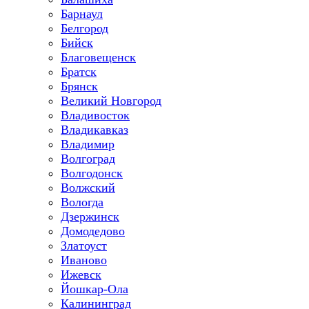
Барнаул
Белгород
Бийск
Благовещенск
Братск
Брянск
Великий Новгород
Владивосток
Владикавказ
Владимир
Волгоград
Волгодонск
Волжский
Вологда
Дзержинск
Домодедово
Златоуст
Иваново
Ижевск
Йошкар-Ола
Калининград