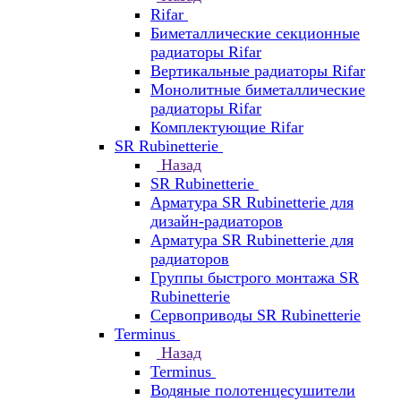
Rifar
Биметаллические секционные
радиаторы Rifar
Вертикальные радиаторы Rifar
Монолитные биметаллические
радиаторы Rifar
Комплектующие Rifar
SR Rubinetterie
Назад
SR Rubinetterie
Арматура SR Rubinetterie для
дизайн-радиаторов
Арматура SR Rubinetterie для
радиаторов
Группы быстрого монтажа SR
Rubinetterie
Сервоприводы SR Rubinetterie
Terminus
Назад
Terminus
Водяные полотенцесушители