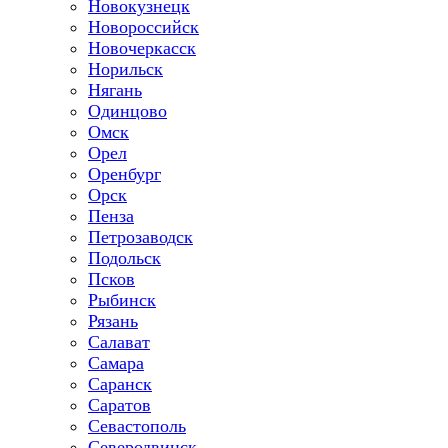
Новокузнецк
Новороссийск
Новочеркасск
Норильск
Нягань
Одинцово
Омск
Орел
Оренбург
Орск
Пенза
Петрозаводск
Подольск
Псков
Рыбинск
Рязань
Салават
Самара
Саранск
Саратов
Севастополь
Северодвинск