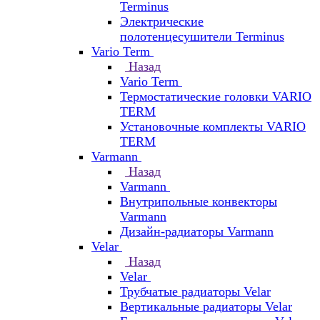
Terminus
Электрические
полотенцесушители Terminus
Vario Term
Назад
Vario Term
Термостатические головки VARIO
TERM
Установочные комплекты VARIO
TERM
Varmann
Назад
Varmann
Внутрипольные конвекторы
Varmann
Дизайн-радиаторы Varmann
Velar
Назад
Velar
Трубчатые радиаторы Velar
Вертикальные радиаторы Velar