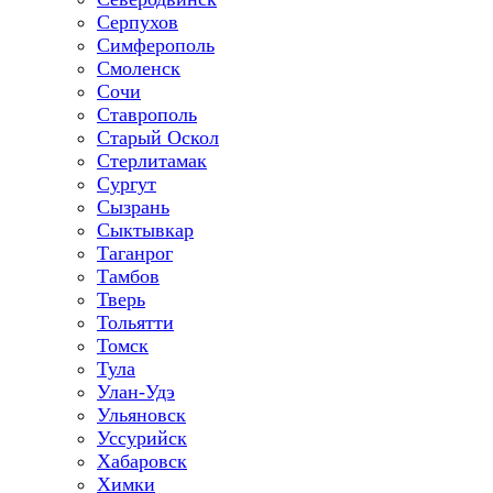
Серпухов
Симферополь
Смоленск
Сочи
Ставрополь
Старый Оскол
Стерлитамак
Сургут
Сызрань
Сыктывкар
Таганрог
Тамбов
Тверь
Тольятти
Томск
Тула
Улан-Удэ
Ульяновск
Уссурийск
Хабаровск
Химки