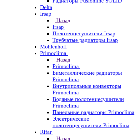
Радиаторы Fusionline SOLID
Delta
Irsap
Назад
Irsap
Полотенцесушители Irsap
Трубчатые радиаторы Irsap
Mohlenhoff
Primoclima
Назад
Primoclima
Биметаллические радиаторы
Primoclima
Внутрипольные конвекторы
Primoclima
Водяные полотенцесушители
Primoclima
Панельные радиаторы Primoclima
Электрические
полотенцесушители Primoclima
Rifar
Назад