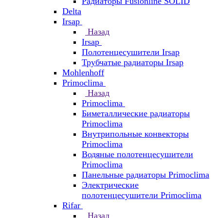
Радиаторы Fusionline SOLID
Delta
Irsap
Назад
Irsap
Полотенцесушители Irsap
Трубчатые радиаторы Irsap
Mohlenhoff
Primoclima
Назад
Primoclima
Биметаллические радиаторы
Primoclima
Внутрипольные конвекторы
Primoclima
Водяные полотенцесушители
Primoclima
Панельные радиаторы Primoclima
Электрические
полотенцесушители Primoclima
Rifar
Назад