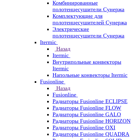
Комбинированные
полотенцесушители Сунержа
Комплектующие для
полотенцесушителей Сунержа
Электрические
полотенцесушители Сунержа
Itermic
Назад
Itermic
Внутрипольные конвекторы
Itermic
Напольные конвекторы Itermic
Fusionline
Назад
Fusionline
Радиаторы Fusionline ECLIPSE
Радиаторы Fusionline FLOW
Радиаторы Fusionline GALO
Радиаторы Fusionline HORIZON
Радиаторы Fusionline OXI
Радиаторы Fusionline QUADRA