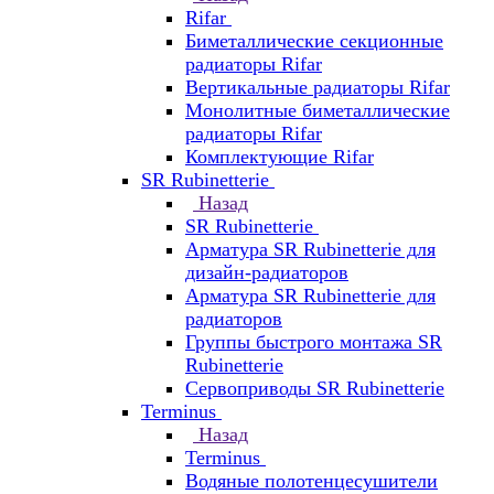
Rifar
Биметаллические секционные
радиаторы Rifar
Вертикальные радиаторы Rifar
Монолитные биметаллические
радиаторы Rifar
Комплектующие Rifar
SR Rubinetterie
Назад
SR Rubinetterie
Арматура SR Rubinetterie для
дизайн-радиаторов
Арматура SR Rubinetterie для
радиаторов
Группы быстрого монтажа SR
Rubinetterie
Сервоприводы SR Rubinetterie
Terminus
Назад
Terminus
Водяные полотенцесушители