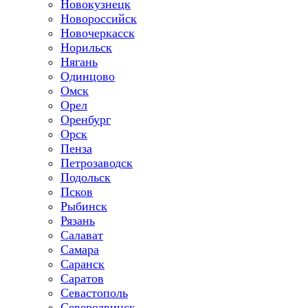
Новокузнецк
Новороссийск
Новочеркасск
Норильск
Нягань
Одинцово
Омск
Орел
Оренбург
Орск
Пенза
Петрозаводск
Подольск
Псков
Рыбинск
Рязань
Салават
Самара
Саранск
Саратов
Севастополь
Северодвинск