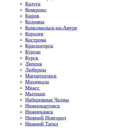
Калуга
Кемерово
Киров
Коломна
Комсомольск-на-Амуре
Королев
Кострома
Красногорск
Курган
Курск
Липецк
Люберцы
Магнитогорск
Махачкала
Миасс
Мытищи
Набережные Челны
Нижневартовск
Нижнекамск
Нижний Новгород
Нижний Тагил