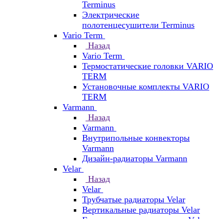
Terminus
Электрические
полотенцесушители Terminus
Vario Term
Назад
Vario Term
Термостатические головки VARIO
TERM
Установочные комплекты VARIO
TERM
Varmann
Назад
Varmann
Внутрипольные конвекторы
Varmann
Дизайн-радиаторы Varmann
Velar
Назад
Velar
Трубчатые радиаторы Velar
Вертикальные радиаторы Velar