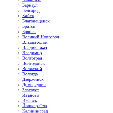
Барнаул
Белгород
Бийск
Благовещенск
Братск
Брянск
Великий Новгород
Владивосток
Владикавказ
Владимир
Волгоград
Волгодонск
Волжский
Вологда
Дзержинск
Домодедово
Златоуст
Иваново
Ижевск
Йошкар-Ола
Калининград