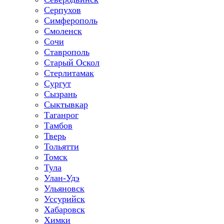
Серпухов
Симферополь
Смоленск
Сочи
Ставрополь
Старый Оскол
Стерлитамак
Сургут
Сызрань
Сыктывкар
Таганрог
Тамбов
Тверь
Тольятти
Томск
Тула
Улан-Удэ
Ульяновск
Уссурийск
Хабаровск
Химки