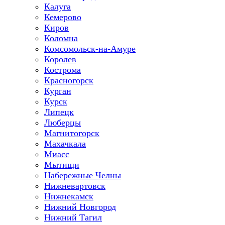
Калуга
Кемерово
Киров
Коломна
Комсомольск-на-Амуре
Королев
Кострома
Красногорск
Курган
Курск
Липецк
Люберцы
Магнитогорск
Махачкала
Миасс
Мытищи
Набережные Челны
Нижневартовск
Нижнекамск
Нижний Новгород
Нижний Тагил