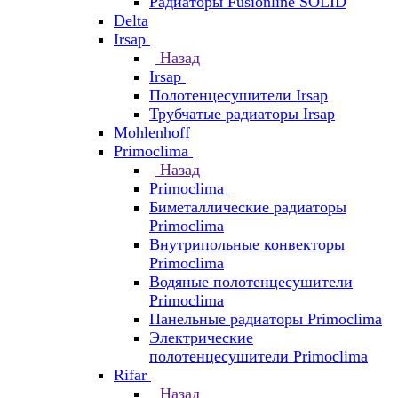
Радиаторы Fusionline SOLID
Delta
Irsap
Назад
Irsap
Полотенцесушители Irsap
Трубчатые радиаторы Irsap
Mohlenhoff
Primoclima
Назад
Primoclima
Биметаллические радиаторы
Primoclima
Внутрипольные конвекторы
Primoclima
Водяные полотенцесушители
Primoclima
Панельные радиаторы Primoclima
Электрические
полотенцесушители Primoclima
Rifar
Назад