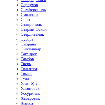
Серпухов
Симферополь
Смоленск
Сочи
Ставрополь
Старый Оскол
Стерлитамак
Сургут
Сызрань
Сыктывкар
Таганрог
Тамбов
Тверь
Тольятти
Томск
Тула
Улан-Удэ
Ульяновск
Уссурийск
Хабаровск
Химки