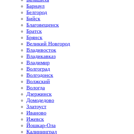
Барнаул
Белгород
Бийск
Благовещенск
Братск
Брянск
Великий Новгород
Владивосток
Владикавказ
Владимир
Волгоград
Волгодонск
Волжский
Вологда
Дзержинск
Домодедово
Златоуст
Иваново
Ижевск
Йошкар-Ола
Калининград