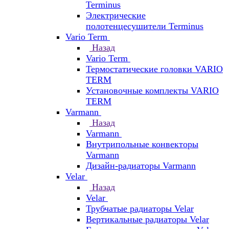
Terminus
Электрические
полотенцесушители Terminus
Vario Term
Назад
Vario Term
Термостатические головки VARIO
TERM
Установочные комплекты VARIO
TERM
Varmann
Назад
Varmann
Внутрипольные конвекторы
Varmann
Дизайн-радиаторы Varmann
Velar
Назад
Velar
Трубчатые радиаторы Velar
Вертикальные радиаторы Velar