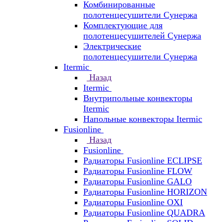
Комбинированные
полотенцесушители Сунержа
Комплектующие для
полотенцесушителей Сунержа
Электрические
полотенцесушители Сунержа
Itermic
Назад
Itermic
Внутрипольные конвекторы
Itermic
Напольные конвекторы Itermic
Fusionline
Назад
Fusionline
Радиаторы Fusionline ECLIPSE
Радиаторы Fusionline FLOW
Радиаторы Fusionline GALO
Радиаторы Fusionline HORIZON
Радиаторы Fusionline OXI
Радиаторы Fusionline QUADRA