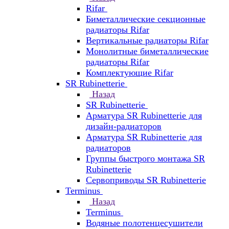
Rifar
Биметаллические секционные
радиаторы Rifar
Вертикальные радиаторы Rifar
Монолитные биметаллические
радиаторы Rifar
Комплектующие Rifar
SR Rubinetterie
Назад
SR Rubinetterie
Арматура SR Rubinetterie для
дизайн-радиаторов
Арматура SR Rubinetterie для
радиаторов
Группы быстрого монтажа SR
Rubinetterie
Сервоприводы SR Rubinetterie
Terminus
Назад
Terminus
Водяные полотенцесушители