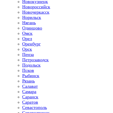
Новокузнецк
Новороссийск
Новочеркасск
Норильск
Нягань
Одинцово
Омск
Орел
Оренбург
Орск
Пенза
Петрозаводск
Подольск
Псков
Рыбинск
Рязань
Салават
Самара
Саранск
Саратов
Севастополь
Северодвинск