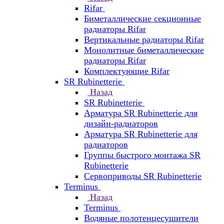
Rifar
Биметаллические секционные
радиаторы Rifar
Вертикальные радиаторы Rifar
Монолитные биметаллические
радиаторы Rifar
Комплектующие Rifar
SR Rubinetterie
Назад
SR Rubinetterie
Арматура SR Rubinetterie для
дизайн-радиаторов
Арматура SR Rubinetterie для
радиаторов
Группы быстрого монтажа SR
Rubinetterie
Сервоприводы SR Rubinetterie
Terminus
Назад
Terminus
Водяные полотенцесушители