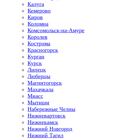
Калуга
Кемерово
Киров
Коломна
Комсомольск-на-Амуре
Королев
Кострома
Красногорск
Курган
Курск
Липецк
Люберцы
Магнитогорск
Махачкала
Миасс
Мытищи
Набережные Челны
Нижневартовск
Нижнекамск
Нижний Новгород
Нижний Тагил