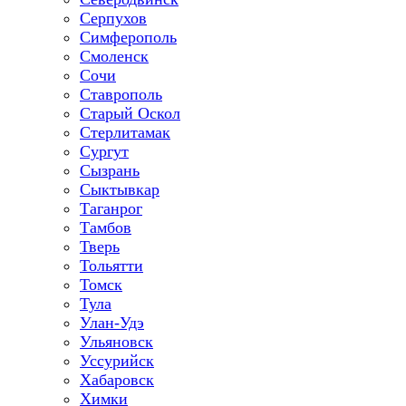
Серпухов
Симферополь
Смоленск
Сочи
Ставрополь
Старый Оскол
Стерлитамак
Сургут
Сызрань
Сыктывкар
Таганрог
Тамбов
Тверь
Тольятти
Томск
Тула
Улан-Удэ
Ульяновск
Уссурийск
Хабаровск
Химки