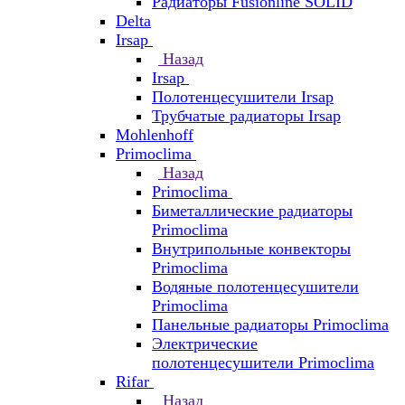
Радиаторы Fusionline SOLID
Delta
Irsap
Назад
Irsap
Полотенцесушители Irsap
Трубчатые радиаторы Irsap
Mohlenhoff
Primoclima
Назад
Primoclima
Биметаллические радиаторы
Primoclima
Внутрипольные конвекторы
Primoclima
Водяные полотенцесушители
Primoclima
Панельные радиаторы Primoclima
Электрические
полотенцесушители Primoclima
Rifar
Назад