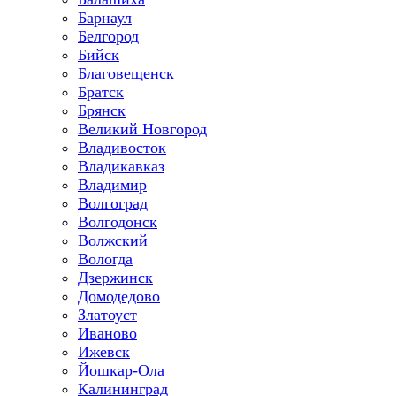
Барнаул
Белгород
Бийск
Благовещенск
Братск
Брянск
Великий Новгород
Владивосток
Владикавказ
Владимир
Волгоград
Волгодонск
Волжский
Вологда
Дзержинск
Домодедово
Златоуст
Иваново
Ижевск
Йошкар-Ола
Калининград