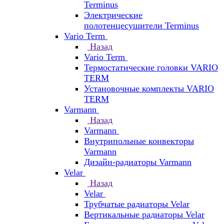
Terminus
Электрические
полотенцесушители Terminus
Vario Term
Назад
Vario Term
Термостатические головки VARIO
TERM
Установочные комплекты VARIO
TERM
Varmann
Назад
Varmann
Внутрипольные конвекторы
Varmann
Дизайн-радиаторы Varmann
Velar
Назад
Velar
Трубчатые радиаторы Velar
Вертикальные радиаторы Velar