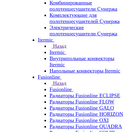
Комбинированные
полотенцесушители Сунержа
Комплектующие для
полотенцесушителей Сунержа
Электрические
полотенцесушители Сунержа
Itermic
Назад
Itermic
Внутрипольные конвекторы
Itermic
Напольные конвекторы Itermic
Fusionline
Назад
Fusionline
Радиаторы Fusionline ECLIPSE
Радиаторы Fusionline FLOW
Радиаторы Fusionline GALO
Радиаторы Fusionline HORIZON
Радиаторы Fusionline OXI
Радиаторы Fusionline QUADRA