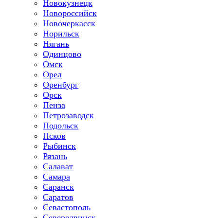
Новокузнецк
Новороссийск
Новочеркасск
Норильск
Нягань
Одинцово
Омск
Орел
Оренбург
Орск
Пенза
Петрозаводск
Подольск
Псков
Рыбинск
Рязань
Салават
Самара
Саранск
Саратов
Севастополь
Северодвинск