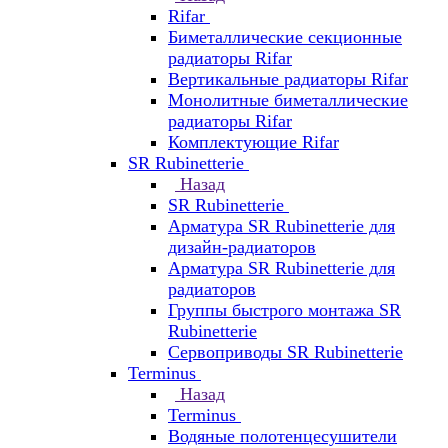
Rifar
Биметаллические секционные
радиаторы Rifar
Вертикальные радиаторы Rifar
Монолитные биметаллические
радиаторы Rifar
Комплектующие Rifar
SR Rubinetterie
Назад
SR Rubinetterie
Арматура SR Rubinetterie для
дизайн-радиаторов
Арматура SR Rubinetterie для
радиаторов
Группы быстрого монтажа SR
Rubinetterie
Сервоприводы SR Rubinetterie
Terminus
Назад
Terminus
Водяные полотенцесушители