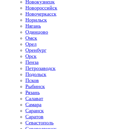
Новокузнецк
Новороссийск
Новочеркасск
Норильск
Нягань
Одинцово
Омск
Орел
Оренбург
Орск
Пенза
Петрозаводск
Подольск
Псков
Рыбинск
Рязань
Салават
Самара
Саранск
Саратов
Севастополь
Северодвинск