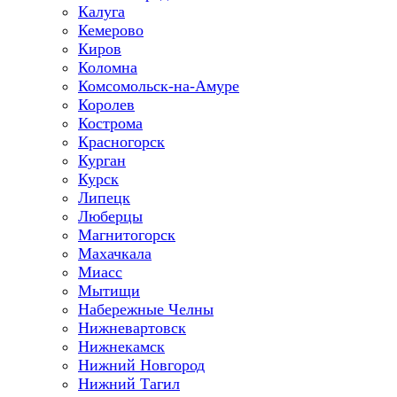
Калуга
Кемерово
Киров
Коломна
Комсомольск-на-Амуре
Королев
Кострома
Красногорск
Курган
Курск
Липецк
Люберцы
Магнитогорск
Махачкала
Миасс
Мытищи
Набережные Челны
Нижневартовск
Нижнекамск
Нижний Новгород
Нижний Тагил