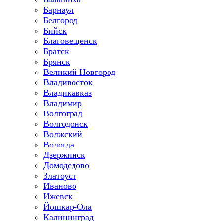
Барнаул
Белгород
Бийск
Благовещенск
Братск
Брянск
Великий Новгород
Владивосток
Владикавказ
Владимир
Волгоград
Волгодонск
Волжский
Вологда
Дзержинск
Домодедово
Златоуст
Иваново
Ижевск
Йошкар-Ола
Калининград