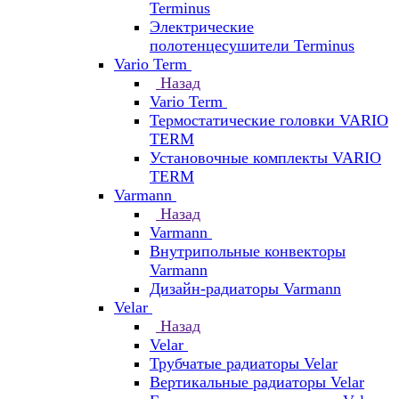
Terminus
Электрические
полотенцесушители Terminus
Vario Term
Назад
Vario Term
Термостатические головки VARIO
TERM
Установочные комплекты VARIO
TERM
Varmann
Назад
Varmann
Внутрипольные конвекторы
Varmann
Дизайн-радиаторы Varmann
Velar
Назад
Velar
Трубчатые радиаторы Velar
Вертикальные радиаторы Velar