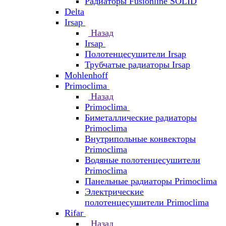
Радиаторы Fusionline SOLID
Delta
Irsap
Назад
Irsap
Полотенцесушители Irsap
Трубчатые радиаторы Irsap
Mohlenhoff
Primoclima
Назад
Primoclima
Биметаллические радиаторы
Primoclima
Внутрипольные конвекторы
Primoclima
Водяные полотенцесушители
Primoclima
Панельные радиаторы Primoclima
Электрические
полотенцесушители Primoclima
Rifar
Назад