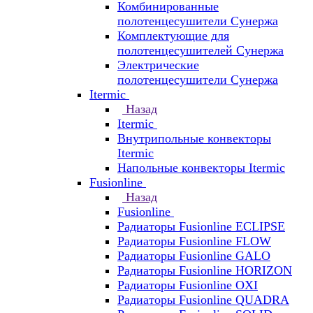
Комбинированные
полотенцесушители Сунержа
Комплектующие для
полотенцесушителей Сунержа
Электрические
полотенцесушители Сунержа
Itermic
Назад
Itermic
Внутрипольные конвекторы
Itermic
Напольные конвекторы Itermic
Fusionline
Назад
Fusionline
Радиаторы Fusionline ECLIPSE
Радиаторы Fusionline FLOW
Радиаторы Fusionline GALO
Радиаторы Fusionline HORIZON
Радиаторы Fusionline OXI
Радиаторы Fusionline QUADRA