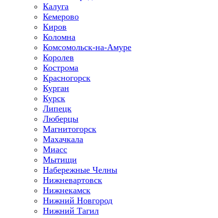
Калуга
Кемерово
Киров
Коломна
Комсомольск-на-Амуре
Королев
Кострома
Красногорск
Курган
Курск
Липецк
Люберцы
Магнитогорск
Махачкала
Миасс
Мытищи
Набережные Челны
Нижневартовск
Нижнекамск
Нижний Новгород
Нижний Тагил