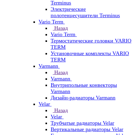
Terminus
Электрические
полотенцесушители Terminus
Vario Term
Назад
Vario Term
Термостатические головки VARIO
TERM
Установочные комплекты VARIO
TERM
Varmann
Назад
Varmann
Внутрипольные конвекторы
Varmann
Дизайн-радиаторы Varmann
Velar
Назад
Velar
Трубчатые радиаторы Velar
Вертикальные радиаторы Velar