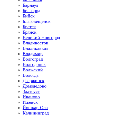
Барнаул
Белгород
Бийск
Благовещенск
Братск
Брянск
Великий Новгород
Владивосток
Владикавказ
Владимир
Волгоград
Волгодонск
Волжский
Вологда
Дзержинск
Домодедово
Златоуст
Иваново
Ижевск
Йошкар-Ола
Калининград