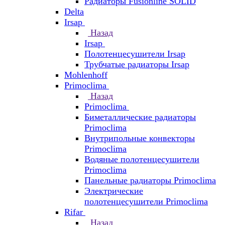
Радиаторы Fusionline SOLID
Delta
Irsap
Назад
Irsap
Полотенцесушители Irsap
Трубчатые радиаторы Irsap
Mohlenhoff
Primoclima
Назад
Primoclima
Биметаллические радиаторы
Primoclima
Внутрипольные конвекторы
Primoclima
Водяные полотенцесушители
Primoclima
Панельные радиаторы Primoclima
Электрические
полотенцесушители Primoclima
Rifar
Назад