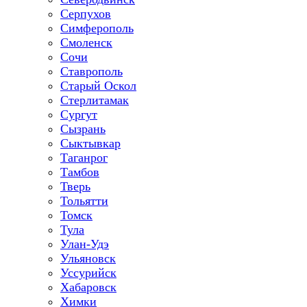
Серпухов
Симферополь
Смоленск
Сочи
Ставрополь
Старый Оскол
Стерлитамак
Сургут
Сызрань
Сыктывкар
Таганрог
Тамбов
Тверь
Тольятти
Томск
Тула
Улан-Удэ
Ульяновск
Уссурийск
Хабаровск
Химки