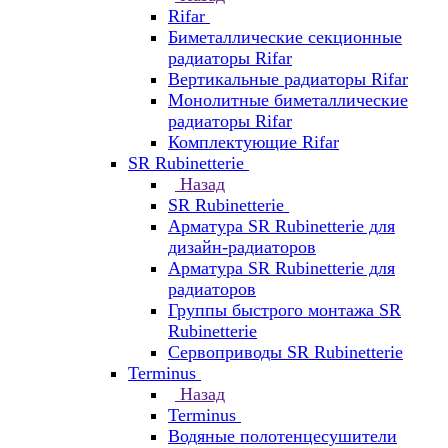
Rifar
Биметаллические секционные
радиаторы Rifar
Вертикальные радиаторы Rifar
Монолитные биметаллические
радиаторы Rifar
Комплектующие Rifar
SR Rubinetterie
Назад
SR Rubinetterie
Арматура SR Rubinetterie для
дизайн-радиаторов
Арматура SR Rubinetterie для
радиаторов
Группы быстрого монтажа SR
Rubinetterie
Сервоприводы SR Rubinetterie
Terminus
Назад
Terminus
Водяные полотенцесушители