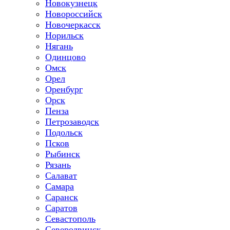
Новокузнецк
Новороссийск
Новочеркасск
Норильск
Нягань
Одинцово
Омск
Орел
Оренбург
Орск
Пенза
Петрозаводск
Подольск
Псков
Рыбинск
Рязань
Салават
Самара
Саранск
Саратов
Севастополь
Северодвинск