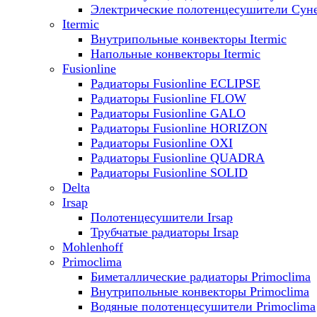
Электрические полотенцесушители Сун
Itermic
Внутрипольные конвекторы Itermic
Напольные конвекторы Itermic
Fusionline
Радиаторы Fusionline ECLIPSE
Радиаторы Fusionline FLOW
Радиаторы Fusionline GALO
Радиаторы Fusionline HORIZON
Радиаторы Fusionline OXI
Радиаторы Fusionline QUADRA
Радиаторы Fusionline SOLID
Delta
Irsap
Полотенцесушители Irsap
Трубчатые радиаторы Irsap
Mohlenhoff
Primoclima
Биметаллические радиаторы Primoclima
Внутрипольные конвекторы Primoclima
Водяные полотенцесушители Primoclima