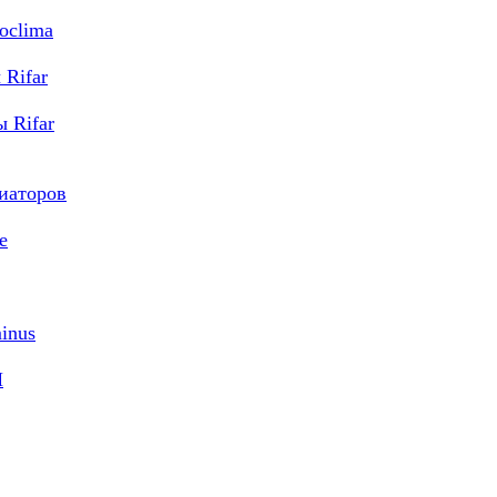
oclima
Rifar
 Rifar
диаторов
e
inus
M