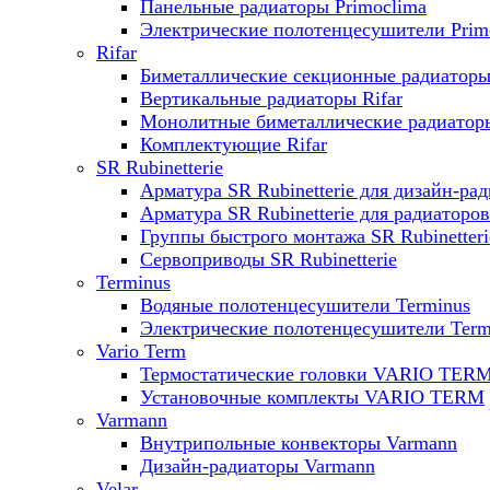
Панельные радиаторы Primoclima
Электрические полотенцесушители Prim
Rifar
Биметаллические секционные радиаторы 
Вертикальные радиаторы Rifar
Монолитные биметаллические радиаторы
Комплектующие Rifar
SR Rubinetterie
Арматура SR Rubinetterie для дизайн-ра
Арматура SR Rubinetterie для радиаторов
Группы быстрого монтажа SR Rubinetteri
Сервоприводы SR Rubinetterie
Terminus
Водяные полотенцесушители Terminus
Электрические полотенцесушители Term
Vario Term
Термостатические головки VARIO TER
Установочные комплекты VARIO TERM
Varmann
Внутрипольные конвекторы Varmann
Дизайн-радиаторы Varmann
Velar