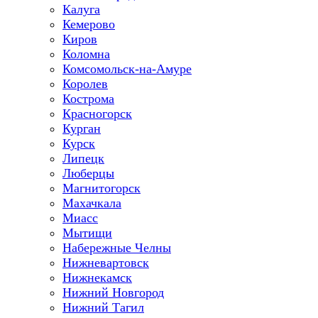
Калуга
Кемерово
Киров
Коломна
Комсомольск-на-Амуре
Королев
Кострома
Красногорск
Курган
Курск
Липецк
Люберцы
Магнитогорск
Махачкала
Миасс
Мытищи
Набережные Челны
Нижневартовск
Нижнекамск
Нижний Новгород
Нижний Тагил