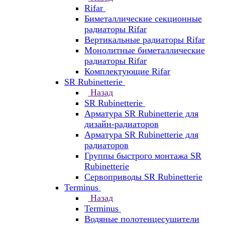
Rifar
Биметаллические секционные
радиаторы Rifar
Вертикальные радиаторы Rifar
Монолитные биметаллические
радиаторы Rifar
Комплектующие Rifar
SR Rubinetterie
Назад
SR Rubinetterie
Арматура SR Rubinetterie для
дизайн-радиаторов
Арматура SR Rubinetterie для
радиаторов
Группы быстрого монтажа SR
Rubinetterie
Сервоприводы SR Rubinetterie
Terminus
Назад
Terminus
Водяные полотенцесушители