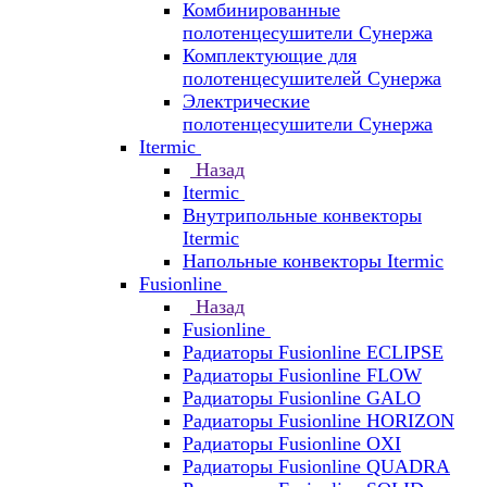
Комбинированные
полотенцесушители Сунержа
Комплектующие для
полотенцесушителей Сунержа
Электрические
полотенцесушители Сунержа
Itermic
Назад
Itermic
Внутрипольные конвекторы
Itermic
Напольные конвекторы Itermic
Fusionline
Назад
Fusionline
Радиаторы Fusionline ECLIPSE
Радиаторы Fusionline FLOW
Радиаторы Fusionline GALO
Радиаторы Fusionline HORIZON
Радиаторы Fusionline OXI
Радиаторы Fusionline QUADRA