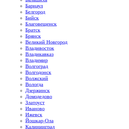
Барнаул
Белгород
Бийск
Благовещенск
Братск
Брянск
Великий Новгород
Владивосток
Владикавказ
Владимир
Волгоград
Волгодонск
Волжский
Вологда
Дзержинск
Домодедово
Златоуст
Иваново
Ижевск
Йошкар-Ола
Калининград