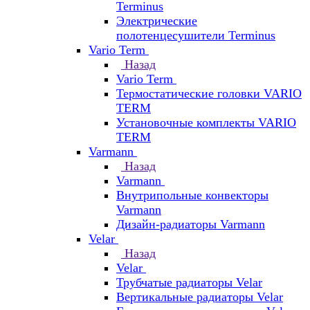
Terminus
Электрические
полотенцесушители Terminus
Vario Term
Назад
Vario Term
Термостатические головки VARIO
TERM
Установочные комплекты VARIO
TERM
Varmann
Назад
Varmann
Внутрипольные конвекторы
Varmann
Дизайн-радиаторы Varmann
Velar
Назад
Velar
Трубчатые радиаторы Velar
Вертикальные радиаторы Velar