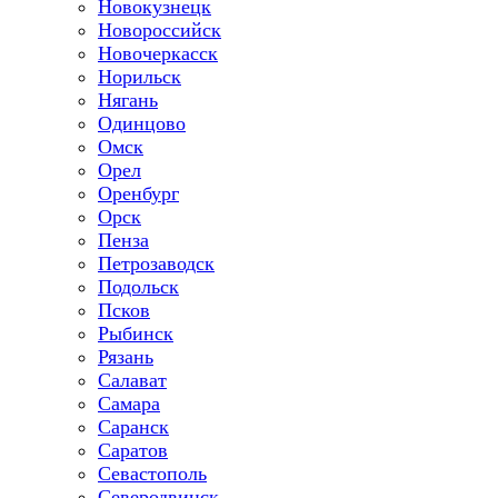
Новокузнецк
Новороссийск
Новочеркасск
Норильск
Нягань
Одинцово
Омск
Орел
Оренбург
Орск
Пенза
Петрозаводск
Подольск
Псков
Рыбинск
Рязань
Салават
Самара
Саранск
Саратов
Севастополь
Северодвинск