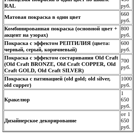
RAL
руб.
660
Матовая покраска в один цвет
руб.
Комбинированная покраска (основной цвет +
800
акцент на узорах)
руб.
Покраска с эффектом РЕПТИЛИЯ (цвета:
600
черный, серый, коричневый)
руб.
Покраска с эффектом состаривания Old Craft
700
(Old Craft BRONZE, Old Craft COPPER, Old
руб.
Craft GOLD, Old Craft SILVER)
Покраска с патинацией (old gold; old silver,
1000
old cupper)
руб.
1
Кракелюр
650
руб.
от 1
Дизайнерское декорирование
650
руб.