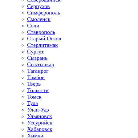
Серпухов
Симферополь
Смоленск
Сочи
Ставрополь
Старый Оскол
Стерлитамак
Сургут
Сызрань
Сыктывкар
Таганрог
Тамбов
Тверь
Тольятти
Томск
Тула
Улан-Удэ
Ульяновск
Уссурийск
Хабаровск
Химки