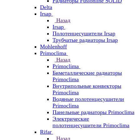
Радиаторы Fusionline SOLID
Delta
Irsap
Назад
Irsap
Полотенцесушители Irsap
Трубчатые радиаторы Irsap
Mohlenhoff
Primoclima
Назад
Primoclima
Биметаллические радиаторы
Primoclima
Внутрипольные конвекторы
Primoclima
Водяные полотенцесушители
Primoclima
Панельные радиаторы Primoclima
Электрические
полотенцесушители Primoclima
Rifar
Назад