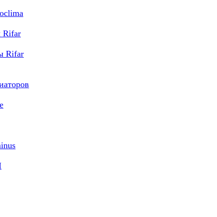
oclima
Rifar
 Rifar
диаторов
e
inus
M