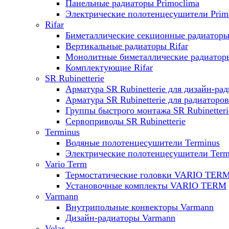
Панельные радиаторы Primoclima
Электрические полотенцесушители Prim
Rifar
Биметаллические секционные радиаторы 
Вертикальные радиаторы Rifar
Монолитные биметаллические радиаторы
Комплектующие Rifar
SR Rubinetterie
Арматура SR Rubinetterie для дизайн-ра
Арматура SR Rubinetterie для радиаторов
Группы быстрого монтажа SR Rubinetteri
Сервоприводы SR Rubinetterie
Terminus
Водяные полотенцесушители Terminus
Электрические полотенцесушители Term
Vario Term
Термостатические головки VARIO TER
Установочные комплекты VARIO TERM
Varmann
Внутрипольные конвекторы Varmann
Дизайн-радиаторы Varmann
Velar