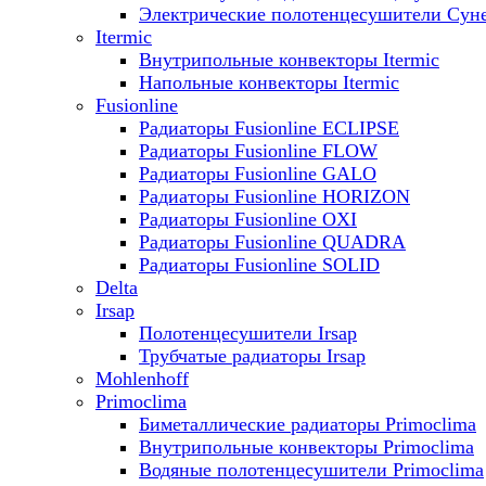
Электрические полотенцесушители Сун
Itermic
Внутрипольные конвекторы Itermic
Напольные конвекторы Itermic
Fusionline
Радиаторы Fusionline ECLIPSE
Радиаторы Fusionline FLOW
Радиаторы Fusionline GALO
Радиаторы Fusionline HORIZON
Радиаторы Fusionline OXI
Радиаторы Fusionline QUADRA
Радиаторы Fusionline SOLID
Delta
Irsap
Полотенцесушители Irsap
Трубчатые радиаторы Irsap
Mohlenhoff
Primoclima
Биметаллические радиаторы Primoclima
Внутрипольные конвекторы Primoclima
Водяные полотенцесушители Primoclima