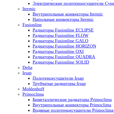
Электрические полотенцесушители Сун
Itermic
Внутрипольные конвекторы Itermic
Напольные конвекторы Itermic
Fusionline
Радиаторы Fusionline ECLIPSE
Радиаторы Fusionline FLOW
Радиаторы Fusionline GALO
Радиаторы Fusionline HORIZON
Радиаторы Fusionline OXI
Радиаторы Fusionline QUADRA
Радиаторы Fusionline SOLID
Delta
Irsap
Полотенцесушители Irsap
Трубчатые радиаторы Irsap
Mohlenhoff
Primoclima
Биметаллические радиаторы Primoclima
Внутрипольные конвекторы Primoclima
Водяные полотенцесушители Primoclima