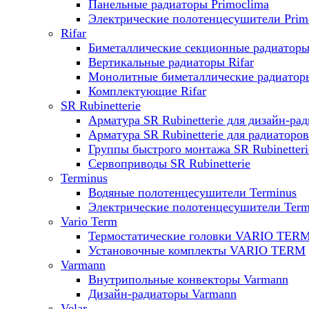
Панельные радиаторы Primoclima
Электрические полотенцесушители Prim
Rifar
Биметаллические секционные радиаторы 
Вертикальные радиаторы Rifar
Монолитные биметаллические радиаторы
Комплектующие Rifar
SR Rubinetterie
Арматура SR Rubinetterie для дизайн-ра
Арматура SR Rubinetterie для радиаторов
Группы быстрого монтажа SR Rubinetteri
Сервоприводы SR Rubinetterie
Terminus
Водяные полотенцесушители Terminus
Электрические полотенцесушители Term
Vario Term
Термостатические головки VARIO TER
Установочные комплекты VARIO TERM
Varmann
Внутрипольные конвекторы Varmann
Дизайн-радиаторы Varmann
Velar