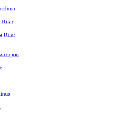
oclima
Rifar
 Rifar
диаторов
e
inus
M