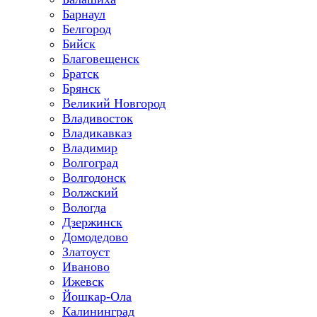
Барнаул
Белгород
Бийск
Благовещенск
Братск
Брянск
Великий Новгород
Владивосток
Владикавказ
Владимир
Волгоград
Волгодонск
Волжский
Вологда
Дзержинск
Домодедово
Златоуст
Иваново
Ижевск
Йошкар-Ола
Калининград