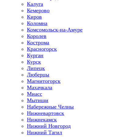
Калуга
Кемерово
Киров
Коломна
Комсомольск-на-Амуре
Королев
Кострома
Красногорск
Курган
Курск
Липецк
Люберцы
Магнитогорск
Махачкала
Миасс
Мытищи
Набережные Челны
Нижневартовск
Нижнекамск
Нижний Новгород
Нижний Тагил