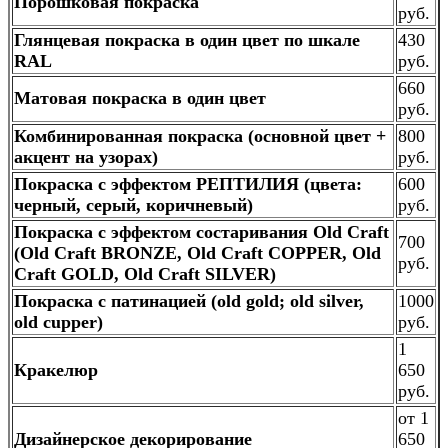
Порошковая покраска
руб.
Глянцевая покраска в один цвет по шкале
430
RAL
руб.
660
Матовая покраска в один цвет
руб.
Комбинированная покраска (основной цвет +
800
акцент на узорах)
руб.
Покраска с эффектом РЕПТИЛИЯ (цвета:
600
черный, серый, коричневый)
руб.
Покраска с эффектом состаривания Old Craft
700
(Old Craft BRONZE, Old Craft COPPER, Old
руб.
Craft GOLD, Old Craft SILVER)
Покраска с патинацией (old gold; old silver,
1000
old cupper)
руб.
1
Кракелюр
650
руб.
от 1
Дизайнерское декорирование
650