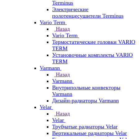
Terminus
Электрические
полотенцесушители Terminus
Vario Term
Назад
Vario Term
Термостатические головки VARIO
TERM
Установочные комплекты VARIO
TERM
Varmann
Назад
Varmann
Внутрипольные конвекторы
Varmann
Дизайн-радиаторы Varmann
Velar
Назад
Velar
Трубчатые радиаторы Velar
Вертикальные радиаторы Velar