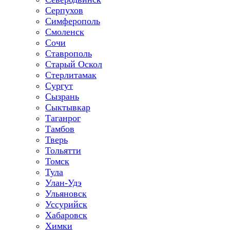
Серпухов
Симферополь
Смоленск
Сочи
Ставрополь
Старый Оскол
Стерлитамак
Сургут
Сызрань
Сыктывкар
Таганрог
Тамбов
Тверь
Тольятти
Томск
Тула
Улан-Удэ
Ульяновск
Уссурийск
Хабаровск
Химки