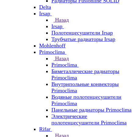
Радиаторы Fusionline SOLID
Delta
Irsap
Назад
Irsap
Полотенцесушители Irsap
Трубчатые радиаторы Irsap
Mohlenhoff
Primoclima
Назад
Primoclima
Биметаллические радиаторы
Primoclima
Внутрипольные конвекторы
Primoclima
Водяные полотенцесушители
Primoclima
Панельные радиаторы Primoclima
Электрические
полотенцесушители Primoclima
Rifar
Назад