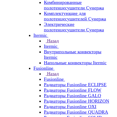
Комбинированные
полотенцесушители Сунержа
Комплектующие для
полотенцесушителей Сунержа
Электрические
полотенцесушители Сунержа
Itermic
Назад
Itermic
Внутрипольные конвекторы
Itermic
Напольные конвекторы Itermic
Fusionline
Назад
Fusionline
Радиаторы Fusionline ECLIPSE
Радиаторы Fusionline FLOW
Радиаторы Fusionline GALO
Радиаторы Fusionline HORIZON
Радиаторы Fusionline OXI
Радиаторы Fusionline QUADRA