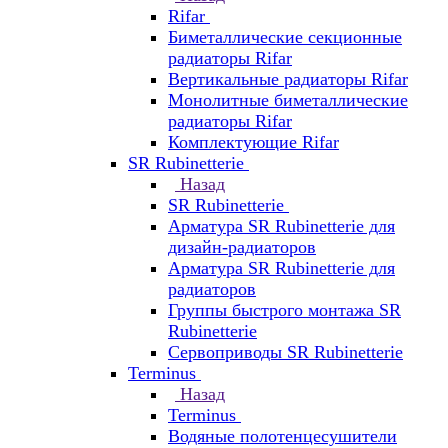
Rifar
Биметаллические секционные
радиаторы Rifar
Вертикальные радиаторы Rifar
Монолитные биметаллические
радиаторы Rifar
Комплектующие Rifar
SR Rubinetterie
Назад
SR Rubinetterie
Арматура SR Rubinetterie для
дизайн-радиаторов
Арматура SR Rubinetterie для
радиаторов
Группы быстрого монтажа SR
Rubinetterie
Сервоприводы SR Rubinetterie
Terminus
Назад
Terminus
Водяные полотенцесушители