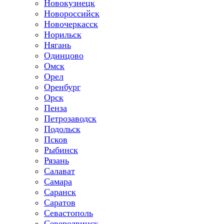
Новокузнецк
Новороссийск
Новочеркасск
Норильск
Нягань
Одинцово
Омск
Орел
Оренбург
Орск
Пенза
Петрозаводск
Подольск
Псков
Рыбинск
Рязань
Салават
Самара
Саранск
Саратов
Севастополь
Северодвинск