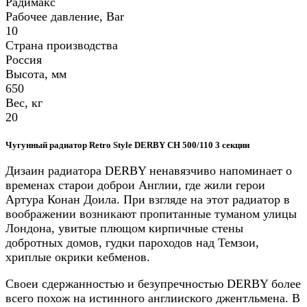
Радимакс
Рабочее давление, Bar
10
Страна производства
Россия
Высота, мм
650
Вес, кг
20
Чугунный радиатор Retro Style DERBY CH 500/110 3 секции
Дизаин радиатора DERBY ненавязчиво напоминает о
временах старои доброи Англии, где жили герои
Артура Конан Доила. При взгляде на этот радиатор в
воображении возникают пропитанные туманом улицы
Лондона, увитые плющом кирпичные стены
добротных домов, гудки пароходов над Темзои,
хриплые окрики кебменов.
Своеи сдержанностью и безупречностью DERBY более
всего похож на истинного англииского джентльмена. В