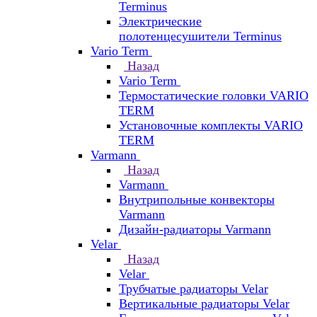
Terminus
Электрические
полотенцесушители Terminus
Vario Term
Назад
Vario Term
Термостатические головки VARIO
TERM
Установочные комплекты VARIO
TERM
Varmann
Назад
Varmann
Внутрипольные конвекторы
Varmann
Дизайн-радиаторы Varmann
Velar
Назад
Velar
Трубчатые радиаторы Velar
Вертикальные радиаторы Velar