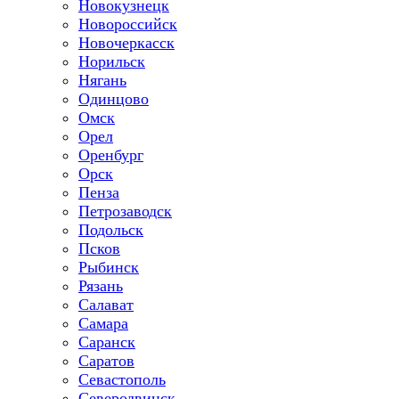
Новокузнецк
Новороссийск
Новочеркасск
Норильск
Нягань
Одинцово
Омск
Орел
Оренбург
Орск
Пенза
Петрозаводск
Подольск
Псков
Рыбинск
Рязань
Салават
Самара
Саранск
Саратов
Севастополь
Северодвинск