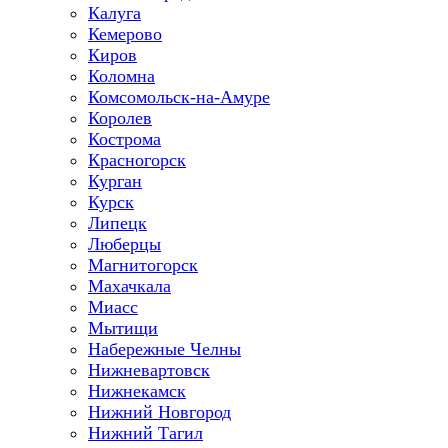
Калуга
Кемерово
Киров
Коломна
Комсомольск-на-Амуре
Королев
Кострома
Красногорск
Курган
Курск
Липецк
Люберцы
Магнитогорск
Махачкала
Миасс
Мытищи
Набережные Челны
Нижневартовск
Нижнекамск
Нижний Новгород
Нижний Тагил