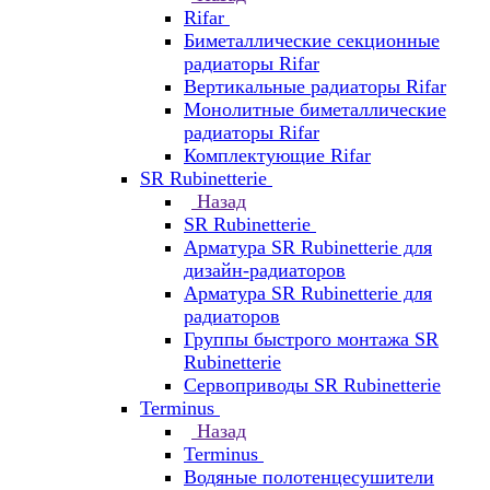
Rifar
Биметаллические секционные
радиаторы Rifar
Вертикальные радиаторы Rifar
Монолитные биметаллические
радиаторы Rifar
Комплектующие Rifar
SR Rubinetterie
Назад
SR Rubinetterie
Арматура SR Rubinetterie для
дизайн-радиаторов
Арматура SR Rubinetterie для
радиаторов
Группы быстрого монтажа SR
Rubinetterie
Сервоприводы SR Rubinetterie
Terminus
Назад
Terminus
Водяные полотенцесушители