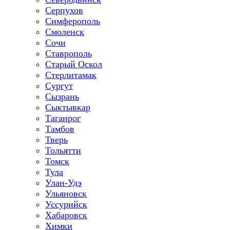
Серпухов
Симферополь
Смоленск
Сочи
Ставрополь
Старый Оскол
Стерлитамак
Сургут
Сызрань
Сыктывкар
Таганрог
Тамбов
Тверь
Тольятти
Томск
Тула
Улан-Удэ
Ульяновск
Уссурийск
Хабаровск
Химки