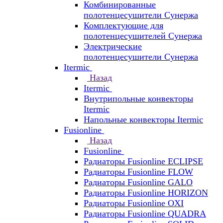
Комбинированные
полотенцесушители Сунержа
Комплектующие для
полотенцесушителей Сунержа
Электрические
полотенцесушители Сунержа
Itermic
Назад
Itermic
Внутрипольные конвекторы
Itermic
Напольные конвекторы Itermic
Fusionline
Назад
Fusionline
Радиаторы Fusionline ECLIPSE
Радиаторы Fusionline FLOW
Радиаторы Fusionline GALO
Радиаторы Fusionline HORIZON
Радиаторы Fusionline OXI
Радиаторы Fusionline QUADRA