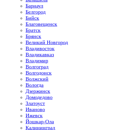
Барнаул
Белгород
Бийск
Благовещенск
Братск
Брянск
Великий Новгород
Владивосток
Владикавказ
Владимир
Волгоград
Волгодонск
Волжский
Вологда
Дзержинск
Домодедово
Златоуст
Иваново
Ижевск
Йошкар-Ола
Калининград