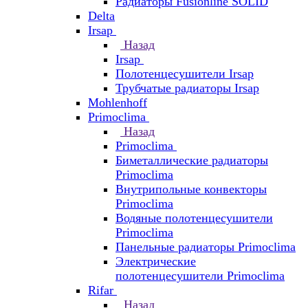
Радиаторы Fusionline SOLID
Delta
Irsap
Назад
Irsap
Полотенцесушители Irsap
Трубчатые радиаторы Irsap
Mohlenhoff
Primoclima
Назад
Primoclima
Биметаллические радиаторы
Primoclima
Внутрипольные конвекторы
Primoclima
Водяные полотенцесушители
Primoclima
Панельные радиаторы Primoclima
Электрические
полотенцесушители Primoclima
Rifar
Назад