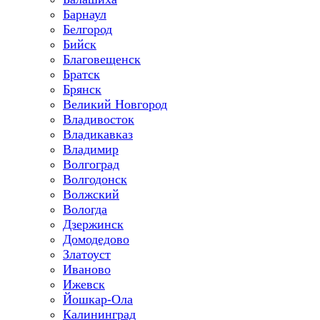
Барнаул
Белгород
Бийск
Благовещенск
Братск
Брянск
Великий Новгород
Владивосток
Владикавказ
Владимир
Волгоград
Волгодонск
Волжский
Вологда
Дзержинск
Домодедово
Златоуст
Иваново
Ижевск
Йошкар-Ола
Калининград