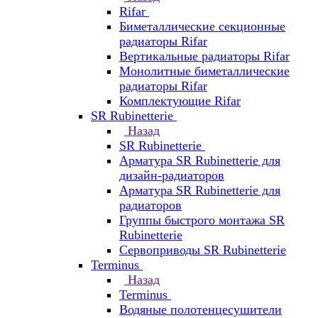
Rifar
Биметаллические секционные
радиаторы Rifar
Вертикальные радиаторы Rifar
Монолитные биметаллические
радиаторы Rifar
Комплектующие Rifar
SR Rubinetterie
Назад
SR Rubinetterie
Арматура SR Rubinetterie для
дизайн-радиаторов
Арматура SR Rubinetterie для
радиаторов
Группы быстрого монтажа SR
Rubinetterie
Сервоприводы SR Rubinetterie
Terminus
Назад
Terminus
Водяные полотенцесушители