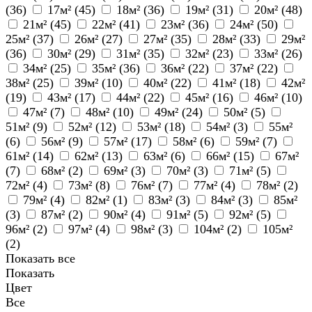
(
36
)
17м² (
45
)
18м² (
36
)
19м² (
31
)
20м² (
48
)
21м² (
45
)
22м² (
41
)
23м² (
36
)
24м² (
50
)
25м² (
37
)
26м² (
27
)
27м² (
35
)
28м² (
33
)
29м²
(
36
)
30м² (
29
)
31м² (
35
)
32м² (
23
)
33м² (
26
)
34м² (
25
)
35м² (
36
)
36м² (
22
)
37м² (
22
)
38м² (
25
)
39м² (
10
)
40м² (
22
)
41м² (
18
)
42м²
(
19
)
43м² (
17
)
44м² (
22
)
45м² (
16
)
46м² (
10
)
47м² (
7
)
48м² (
10
)
49м² (
24
)
50м² (
5
)
51м² (
9
)
52м² (
12
)
53м² (
18
)
54м² (
3
)
55м²
(
6
)
56м² (
9
)
57м² (
17
)
58м² (
6
)
59м² (
7
)
61м² (
14
)
62м² (
13
)
63м² (
6
)
66м² (
15
)
67м²
(
7
)
68м² (
2
)
69м² (
3
)
70м² (
3
)
71м² (
5
)
72м² (
4
)
73м² (
8
)
76м² (
7
)
77м² (
4
)
78м² (
2
)
79м² (
4
)
82м² (
1
)
83м² (
3
)
84м² (
3
)
85м²
(
3
)
87м² (
2
)
90м² (
4
)
91м² (
5
)
92м² (
5
)
96м² (
2
)
97м² (
4
)
98м² (
3
)
104м² (
2
)
105м²
(
2
)
Показать все
Показать
Цвет
Все