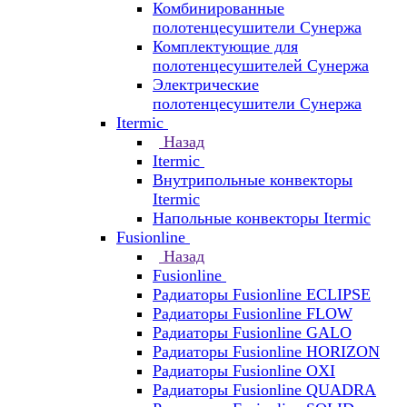
Комбинированные
полотенцесушители Сунержа
Комплектующие для
полотенцесушителей Сунержа
Электрические
полотенцесушители Сунержа
Itermic
Назад
Itermic
Внутрипольные конвекторы
Itermic
Напольные конвекторы Itermic
Fusionline
Назад
Fusionline
Радиаторы Fusionline ECLIPSE
Радиаторы Fusionline FLOW
Радиаторы Fusionline GALO
Радиаторы Fusionline HORIZON
Радиаторы Fusionline OXI
Радиаторы Fusionline QUADRA