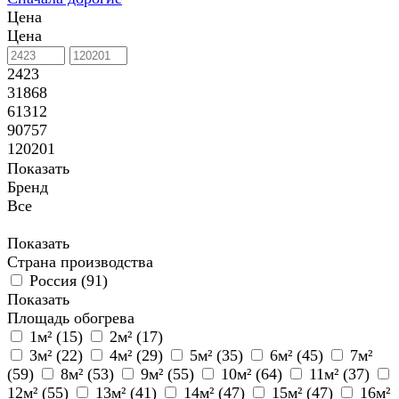
Цена
Цена
2423
31868
61312
90757
120201
Показать
Бренд
Все
Показать
Страна производства
Россия (
91
)
Показать
Площадь обогрева
1м² (
15
)
2м² (
17
)
3м² (
22
)
4м² (
29
)
5м² (
35
)
6м² (
45
)
7м²
(
59
)
8м² (
53
)
9м² (
55
)
10м² (
64
)
11м² (
37
)
12м² (
55
)
13м² (
41
)
14м² (
47
)
15м² (
47
)
16м²