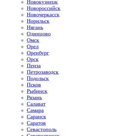
Новокузнецк
Новороссийск
Новочеркасск
Норильск
Нягань
Одинцово
Омск
Орел
Оренбург
Орск
Пенза
Петрозаводск
Подольск
Псков
Рыбинск
Рязань
Салават
Самара
Саранск
Саратов
Севастополь
Северодвинск