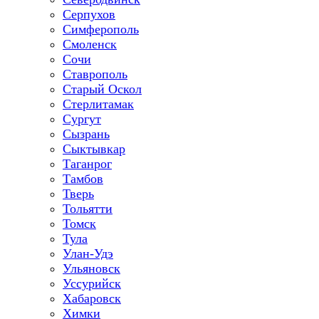
Серпухов
Симферополь
Смоленск
Сочи
Ставрополь
Старый Оскол
Стерлитамак
Сургут
Сызрань
Сыктывкар
Таганрог
Тамбов
Тверь
Тольятти
Томск
Тула
Улан-Удэ
Ульяновск
Уссурийск
Хабаровск
Химки