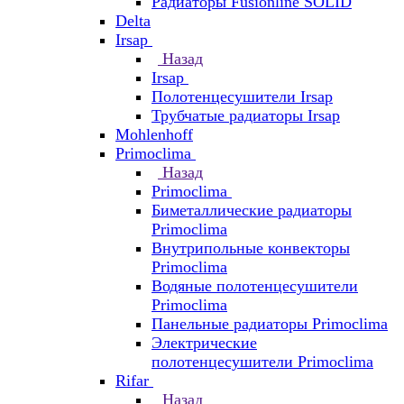
Радиаторы Fusionline SOLID
Delta
Irsap
Назад
Irsap
Полотенцесушители Irsap
Трубчатые радиаторы Irsap
Mohlenhoff
Primoclima
Назад
Primoclima
Биметаллические радиаторы
Primoclima
Внутрипольные конвекторы
Primoclima
Водяные полотенцесушители
Primoclima
Панельные радиаторы Primoclima
Электрические
полотенцесушители Primoclima
Rifar
Назад