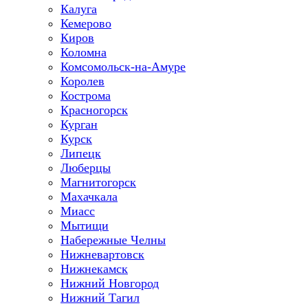
Калуга
Кемерово
Киров
Коломна
Комсомольск-на-Амуре
Королев
Кострома
Красногорск
Курган
Курск
Липецк
Люберцы
Магнитогорск
Махачкала
Миасс
Мытищи
Набережные Челны
Нижневартовск
Нижнекамск
Нижний Новгород
Нижний Тагил