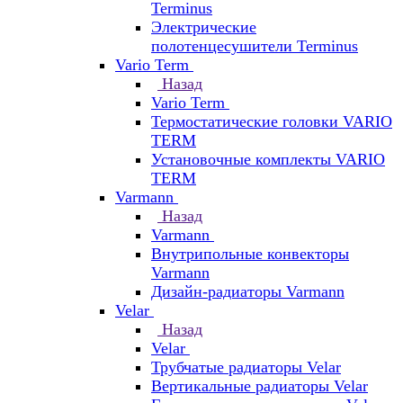
Terminus
Электрические
полотенцесушители Terminus
Vario Term
Назад
Vario Term
Термостатические головки VARIO
TERM
Установочные комплекты VARIO
TERM
Varmann
Назад
Varmann
Внутрипольные конвекторы
Varmann
Дизайн-радиаторы Varmann
Velar
Назад
Velar
Трубчатые радиаторы Velar
Вертикальные радиаторы Velar