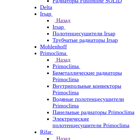
Радиаторы Fusionline SOLID
Delta
Irsap
Назад
Irsap
Полотенцесушители Irsap
Трубчатые радиаторы Irsap
Mohlenhoff
Primoclima
Назад
Primoclima
Биметаллические радиаторы
Primoclima
Внутрипольные конвекторы
Primoclima
Водяные полотенцесушители
Primoclima
Панельные радиаторы Primoclima
Электрические
полотенцесушители Primoclima
Rifar
Назад