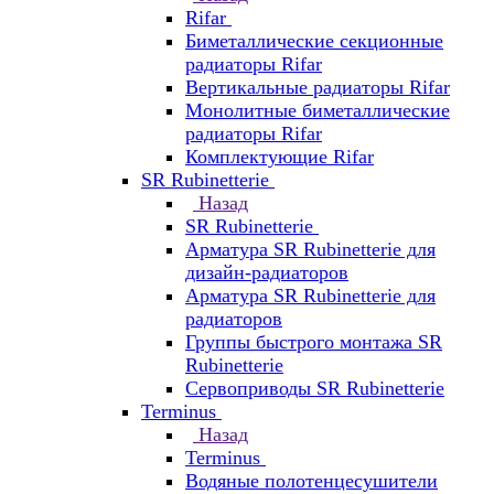
Rifar
Биметаллические секционные
радиаторы Rifar
Вертикальные радиаторы Rifar
Монолитные биметаллические
радиаторы Rifar
Комплектующие Rifar
SR Rubinetterie
Назад
SR Rubinetterie
Арматура SR Rubinetterie для
дизайн-радиаторов
Арматура SR Rubinetterie для
радиаторов
Группы быстрого монтажа SR
Rubinetterie
Сервоприводы SR Rubinetterie
Terminus
Назад
Terminus
Водяные полотенцесушители