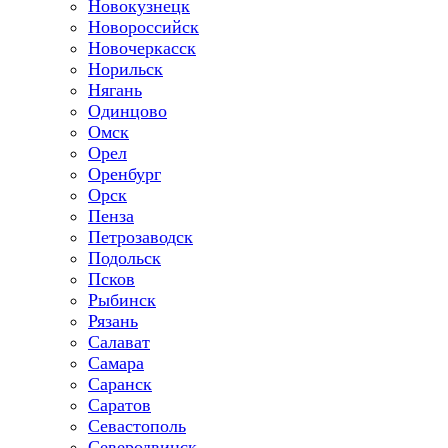
Новокузнецк
Новороссийск
Новочеркасск
Норильск
Нягань
Одинцово
Омск
Орел
Оренбург
Орск
Пенза
Петрозаводск
Подольск
Псков
Рыбинск
Рязань
Салават
Самара
Саранск
Саратов
Севастополь
Северодвинск