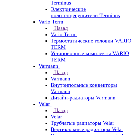
Terminus
Электрические
полотенцесушители Terminus
Vario Term
Назад
Vario Term
Термостатические головки VARIO
TERM
Установочные комплекты VARIO
TERM
Varmann
Назад
Varmann
Внутрипольные конвекторы
Varmann
Дизайн-радиаторы Varmann
Velar
Назад
Velar
Трубчатые радиаторы Velar
Вертикальные радиаторы Velar