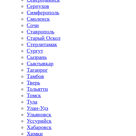
Серпухов
Симферополь
Смоленск
Сочи
Ставрополь
Старый Оскол
Стерлитамак
Сургут
Сызрань
Сыктывкар
Таганрог
Тамбов
Тверь
Тольятти
Томск
Тула
Улан-Удэ
Ульяновск
Уссурийск
Хабаровск
Химки