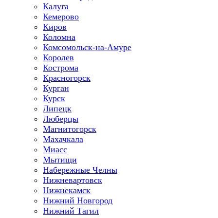
Калуга
Кемерово
Киров
Коломна
Комсомольск-на-Амуре
Королев
Кострома
Красногорск
Курган
Курск
Липецк
Люберцы
Магнитогорск
Махачкала
Миасс
Мытищи
Набережные Челны
Нижневартовск
Нижнекамск
Нижний Новгород
Нижний Тагил