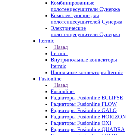
Комбинированные
полотенцесушители Сунержа
Комплектующие для
полотенцесушителей Сунержа
Электрические
полотенцесушители Сунержа
Itermic
Назад
Itermic
Внутрипольные конвекторы
Itermic
Напольные конвекторы Itermic
Fusionline
Назад
Fusionline
Радиаторы Fusionline ECLIPSE
Радиаторы Fusionline FLOW
Радиаторы Fusionline GALO
Радиаторы Fusionline HORIZON
Радиаторы Fusionline OXI
Радиаторы Fusionline QUADRA