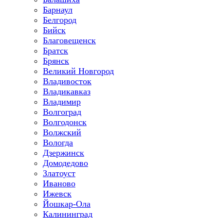
Барнаул
Белгород
Бийск
Благовещенск
Братск
Брянск
Великий Новгород
Владивосток
Владикавказ
Владимир
Волгоград
Волгодонск
Волжский
Вологда
Дзержинск
Домодедово
Златоуст
Иваново
Ижевск
Йошкар-Ола
Калининград