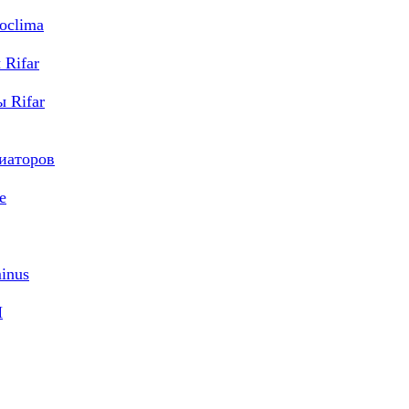
oclima
Rifar
 Rifar
диаторов
e
inus
M