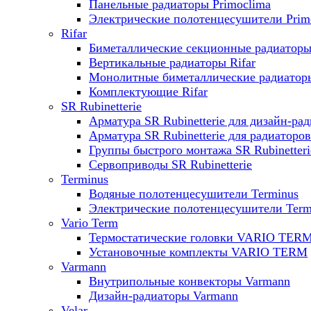
Панельные радиаторы Primoclima
Электрические полотенцесушители Prim
Rifar
Биметаллические секционные радиаторы 
Вертикальные радиаторы Rifar
Монолитные биметаллические радиаторы
Комплектующие Rifar
SR Rubinetterie
Арматура SR Rubinetterie для дизайн-ра
Арматура SR Rubinetterie для радиаторов
Группы быстрого монтажа SR Rubinetteri
Сервоприводы SR Rubinetterie
Terminus
Водяные полотенцесушители Terminus
Электрические полотенцесушители Term
Vario Term
Термостатические головки VARIO TER
Установочные комплекты VARIO TERM
Varmann
Внутрипольные конвекторы Varmann
Дизайн-радиаторы Varmann
Velar