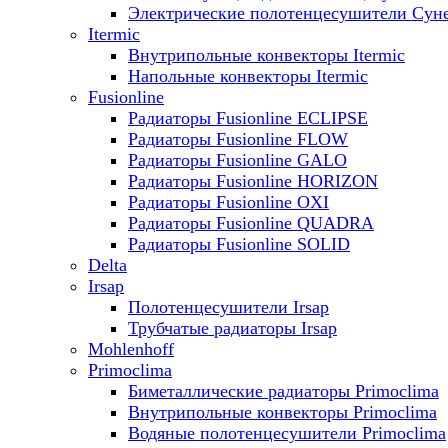
Электрические полотенцесушители Сун
Itermic
Внутрипольные конвекторы Itermic
Напольные конвекторы Itermic
Fusionline
Радиаторы Fusionline ECLIPSE
Радиаторы Fusionline FLOW
Радиаторы Fusionline GALO
Радиаторы Fusionline HORIZON
Радиаторы Fusionline OXI
Радиаторы Fusionline QUADRA
Радиаторы Fusionline SOLID
Delta
Irsap
Полотенцесушители Irsap
Трубчатые радиаторы Irsap
Mohlenhoff
Primoclima
Биметаллические радиаторы Primoclima
Внутрипольные конвекторы Primoclima
Водяные полотенцесушители Primoclima