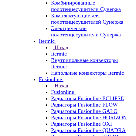
Комбинированные
полотенцесушители Сунержа
Комплектующие для
полотенцесушителей Сунержа
Электрические
полотенцесушители Сунержа
Itermic
Назад
Itermic
Внутрипольные конвекторы
Itermic
Напольные конвекторы Itermic
Fusionline
Назад
Fusionline
Радиаторы Fusionline ECLIPSE
Радиаторы Fusionline FLOW
Радиаторы Fusionline GALO
Радиаторы Fusionline HORIZON
Радиаторы Fusionline OXI
Радиаторы Fusionline QUADRA