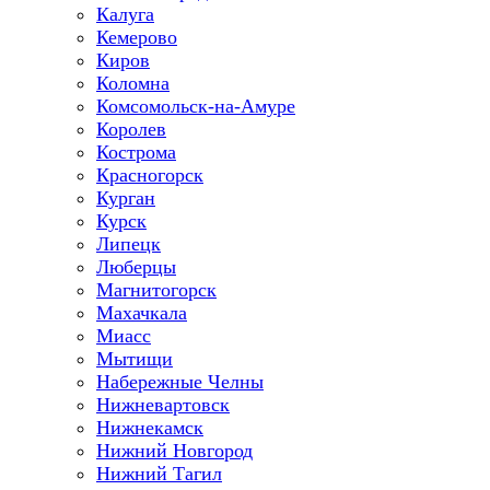
Калуга
Кемерово
Киров
Коломна
Комсомольск-на-Амуре
Королев
Кострома
Красногорск
Курган
Курск
Липецк
Люберцы
Магнитогорск
Махачкала
Миасс
Мытищи
Набережные Челны
Нижневартовск
Нижнекамск
Нижний Новгород
Нижний Тагил