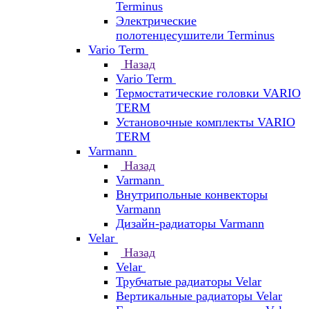
Terminus
Электрические
полотенцесушители Terminus
Vario Term
Назад
Vario Term
Термостатические головки VARIO
TERM
Установочные комплекты VARIO
TERM
Varmann
Назад
Varmann
Внутрипольные конвекторы
Varmann
Дизайн-радиаторы Varmann
Velar
Назад
Velar
Трубчатые радиаторы Velar
Вертикальные радиаторы Velar