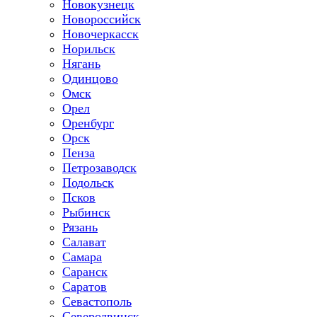
Новокузнецк
Новороссийск
Новочеркасск
Норильск
Нягань
Одинцово
Омск
Орел
Оренбург
Орск
Пенза
Петрозаводск
Подольск
Псков
Рыбинск
Рязань
Салават
Самара
Саранск
Саратов
Севастополь
Северодвинск