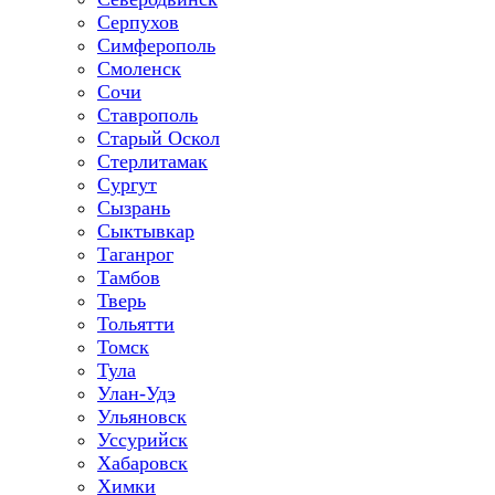
Серпухов
Симферополь
Смоленск
Сочи
Ставрополь
Старый Оскол
Стерлитамак
Сургут
Сызрань
Сыктывкар
Таганрог
Тамбов
Тверь
Тольятти
Томск
Тула
Улан-Удэ
Ульяновск
Уссурийск
Хабаровск
Химки