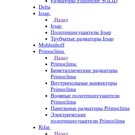
Радиаторы Fusionline SOLID
Delta
Irsap
Назад
Irsap
Полотенцесушители Irsap
Трубчатые радиаторы Irsap
Mohlenhoff
Primoclima
Назад
Primoclima
Биметаллические радиаторы
Primoclima
Внутрипольные конвекторы
Primoclima
Водяные полотенцесушители
Primoclima
Панельные радиаторы Primoclima
Электрические
полотенцесушители Primoclima
Rifar
Назад