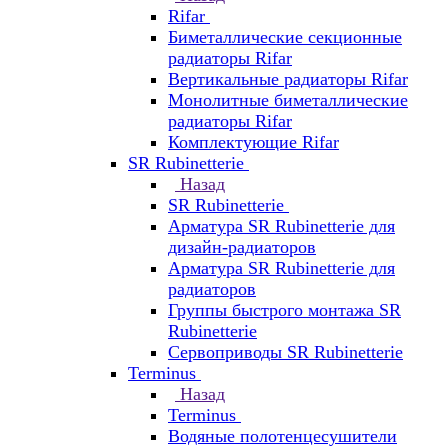
Rifar
Биметаллические секционные
радиаторы Rifar
Вертикальные радиаторы Rifar
Монолитные биметаллические
радиаторы Rifar
Комплектующие Rifar
SR Rubinetterie
Назад
SR Rubinetterie
Арматура SR Rubinetterie для
дизайн-радиаторов
Арматура SR Rubinetterie для
радиаторов
Группы быстрого монтажа SR
Rubinetterie
Сервоприводы SR Rubinetterie
Terminus
Назад
Terminus
Водяные полотенцесушители