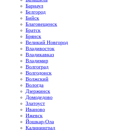
Барнаул
Белгород
Бийск
Благовещенск
Братск
Брянск
Великий Новгород
Владивосток
Владикавказ
Владимир
Волгоград
Волгодонск
Волжский
Вологда
Дзержинск
Домодедово
Златоуст
Иваново
Ижевск
Йошкар-Ола
Калининград