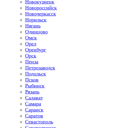
Новокузнецк
Новороссийск
Новочеркасск
Норильск
Нягань
Одинцово
Омск
Орел
Оренбург
Орск
Пенза
Петрозаводск
Подольск
Псков
Рыбинск
Рязань
Салават
Самара
Саранск
Саратов
Севастополь
Северодвинск