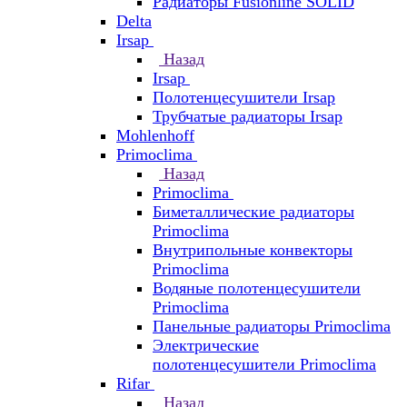
Радиаторы Fusionline SOLID
Delta
Irsap
Назад
Irsap
Полотенцесушители Irsap
Трубчатые радиаторы Irsap
Mohlenhoff
Primoclima
Назад
Primoclima
Биметаллические радиаторы
Primoclima
Внутрипольные конвекторы
Primoclima
Водяные полотенцесушители
Primoclima
Панельные радиаторы Primoclima
Электрические
полотенцесушители Primoclima
Rifar
Назад