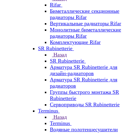
Rifar
Биметаллические секционные
радиаторы Rifar
Вертикальные радиаторы Rifar
Монолитные биметаллические
радиаторы Rifar
Комплектующие Rifar
SR Rubinetterie
Назад
SR Rubinetterie
Арматура SR Rubinetterie для
дизайн-радиаторов
Арматура SR Rubinetterie для
радиаторов
Группы быстрого монтажа SR
Rubinetterie
Сервоприводы SR Rubinetterie
Terminus
Назад
Terminus
Водяные полотенцесушители