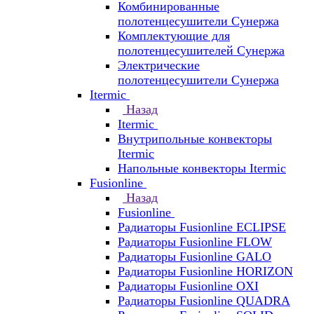
Комбинированные
полотенцесушители Сунержа
Комплектующие для
полотенцесушителей Сунержа
Электрические
полотенцесушители Сунержа
Itermic
Назад
Itermic
Внутрипольные конвекторы
Itermic
Напольные конвекторы Itermic
Fusionline
Назад
Fusionline
Радиаторы Fusionline ECLIPSE
Радиаторы Fusionline FLOW
Радиаторы Fusionline GALO
Радиаторы Fusionline HORIZON
Радиаторы Fusionline OXI
Радиаторы Fusionline QUADRA