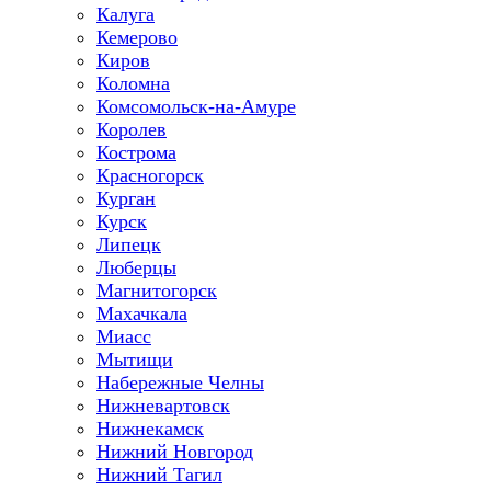
Калуга
Кемерово
Киров
Коломна
Комсомольск-на-Амуре
Королев
Кострома
Красногорск
Курган
Курск
Липецк
Люберцы
Магнитогорск
Махачкала
Миасс
Мытищи
Набережные Челны
Нижневартовск
Нижнекамск
Нижний Новгород
Нижний Тагил