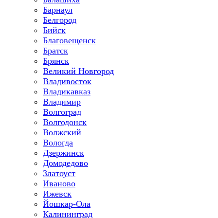
Барнаул
Белгород
Бийск
Благовещенск
Братск
Брянск
Великий Новгород
Владивосток
Владикавказ
Владимир
Волгоград
Волгодонск
Волжский
Вологда
Дзержинск
Домодедово
Златоуст
Иваново
Ижевск
Йошкар-Ола
Калининград