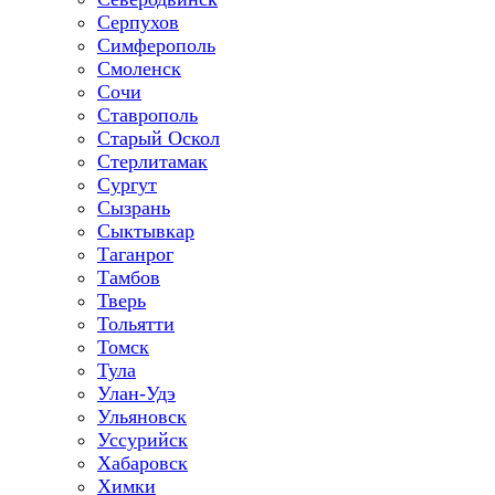
Серпухов
Симферополь
Смоленск
Сочи
Ставрополь
Старый Оскол
Стерлитамак
Сургут
Сызрань
Сыктывкар
Таганрог
Тамбов
Тверь
Тольятти
Томск
Тула
Улан-Удэ
Ульяновск
Уссурийск
Хабаровск
Химки