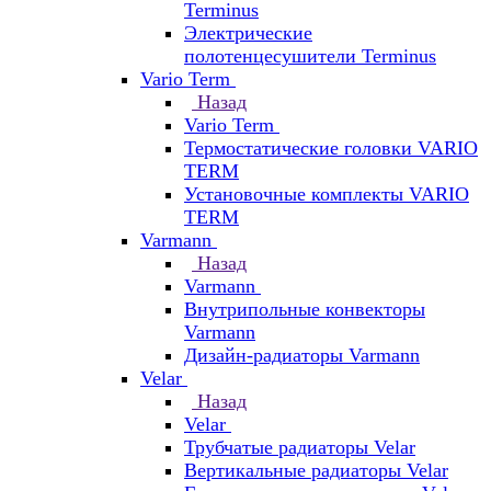
Terminus
Электрические
полотенцесушители Terminus
Vario Term
Назад
Vario Term
Термостатические головки VARIO
TERM
Установочные комплекты VARIO
TERM
Varmann
Назад
Varmann
Внутрипольные конвекторы
Varmann
Дизайн-радиаторы Varmann
Velar
Назад
Velar
Трубчатые радиаторы Velar
Вертикальные радиаторы Velar