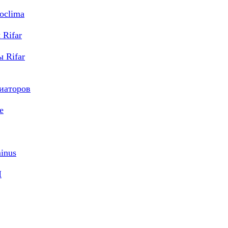
oclima
Rifar
 Rifar
диаторов
e
inus
M