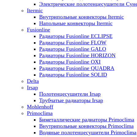
Электрические полотенцесушители Сун
Itermic
Внутрипольные конвекторы Itermic
Напольные конвекторы Itermic
Fusionline
Радиаторы Fusionline ECLIPSE
Радиаторы Fusionline FLOW
Радиаторы Fusionline GALO
Радиаторы Fusionline HORIZON
Радиаторы Fusionline OXI
Радиаторы Fusionline QUADRA
Радиаторы Fusionline SOLID
Delta
Irsap
Полотенцесушители Irsap
Трубчатые радиаторы Irsap
Mohlenhoff
Primoclima
Биметаллические радиаторы Primoclima
Внутрипольные конвекторы Primoclima
Водяные полотенцесушители Primoclima