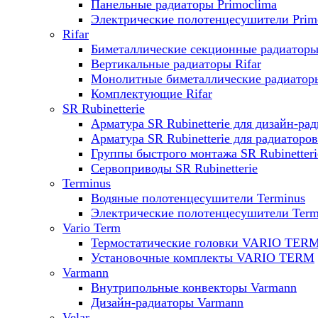
Панельные радиаторы Primoclima
Электрические полотенцесушители Prim
Rifar
Биметаллические секционные радиаторы 
Вертикальные радиаторы Rifar
Монолитные биметаллические радиаторы
Комплектующие Rifar
SR Rubinetterie
Арматура SR Rubinetterie для дизайн-ра
Арматура SR Rubinetterie для радиаторов
Группы быстрого монтажа SR Rubinetteri
Сервоприводы SR Rubinetterie
Terminus
Водяные полотенцесушители Terminus
Электрические полотенцесушители Term
Vario Term
Термостатические головки VARIO TER
Установочные комплекты VARIO TERM
Varmann
Внутрипольные конвекторы Varmann
Дизайн-радиаторы Varmann
Velar