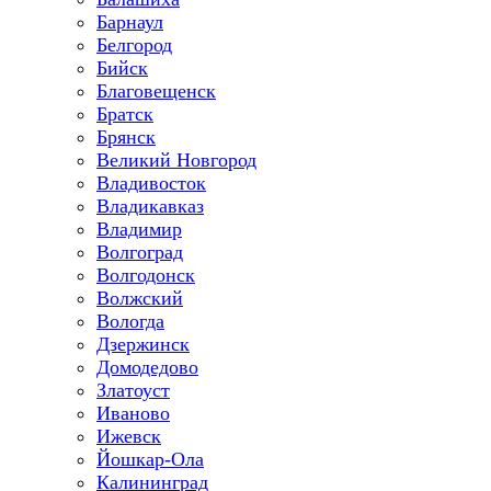
Барнаул
Белгород
Бийск
Благовещенск
Братск
Брянск
Великий Новгород
Владивосток
Владикавказ
Владимир
Волгоград
Волгодонск
Волжский
Вологда
Дзержинск
Домодедово
Златоуст
Иваново
Ижевск
Йошкар-Ола
Калининград