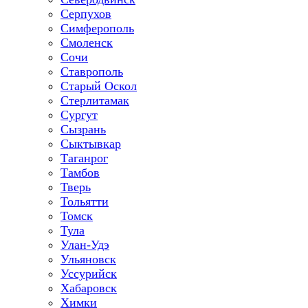
Серпухов
Симферополь
Смоленск
Сочи
Ставрополь
Старый Оскол
Стерлитамак
Сургут
Сызрань
Сыктывкар
Таганрог
Тамбов
Тверь
Тольятти
Томск
Тула
Улан-Удэ
Ульяновск
Уссурийск
Хабаровск
Химки