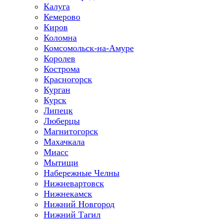
Калуга
Кемерово
Киров
Коломна
Комсомольск-на-Амуре
Королев
Кострома
Красногорск
Курган
Курск
Липецк
Люберцы
Магнитогорск
Махачкала
Миасс
Мытищи
Набережные Челны
Нижневартовск
Нижнекамск
Нижний Новгород
Нижний Тагил