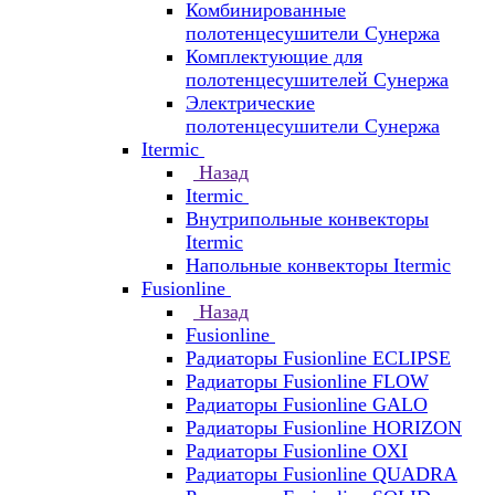
Комбинированные
полотенцесушители Сунержа
Комплектующие для
полотенцесушителей Сунержа
Электрические
полотенцесушители Сунержа
Itermic
Назад
Itermic
Внутрипольные конвекторы
Itermic
Напольные конвекторы Itermic
Fusionline
Назад
Fusionline
Радиаторы Fusionline ECLIPSE
Радиаторы Fusionline FLOW
Радиаторы Fusionline GALO
Радиаторы Fusionline HORIZON
Радиаторы Fusionline OXI
Радиаторы Fusionline QUADRA