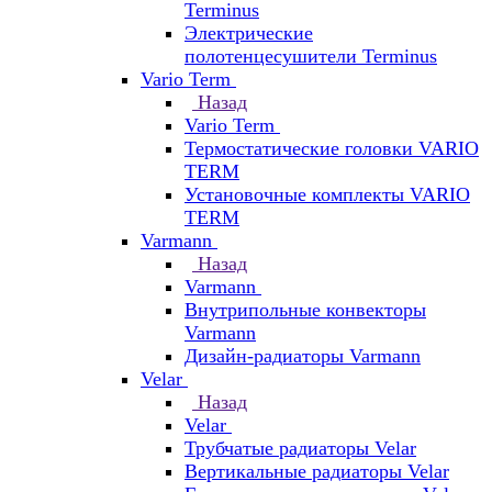
Terminus
Электрические
полотенцесушители Terminus
Vario Term
Назад
Vario Term
Термостатические головки VARIO
TERM
Установочные комплекты VARIO
TERM
Varmann
Назад
Varmann
Внутрипольные конвекторы
Varmann
Дизайн-радиаторы Varmann
Velar
Назад
Velar
Трубчатые радиаторы Velar
Вертикальные радиаторы Velar