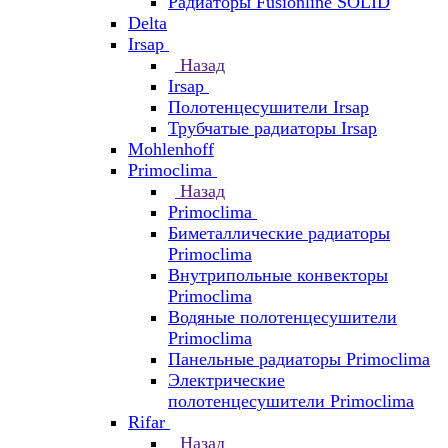
Радиаторы Fusionline SOLID
Delta
Irsap
Назад
Irsap
Полотенцесушители Irsap
Трубчатые радиаторы Irsap
Mohlenhoff
Primoclima
Назад
Primoclima
Биметаллические радиаторы
Primoclima
Внутрипольные конвекторы
Primoclima
Водяные полотенцесушители
Primoclima
Панельные радиаторы Primoclima
Электрические
полотенцесушители Primoclima
Rifar
Назад