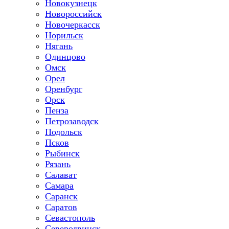
Новокузнецк
Новороссийск
Новочеркасск
Норильск
Нягань
Одинцово
Омск
Орел
Оренбург
Орск
Пенза
Петрозаводск
Подольск
Псков
Рыбинск
Рязань
Салават
Самара
Саранск
Саратов
Севастополь
Северодвинск