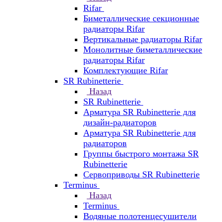
Rifar
Биметаллические секционные
радиаторы Rifar
Вертикальные радиаторы Rifar
Монолитные биметаллические
радиаторы Rifar
Комплектующие Rifar
SR Rubinetterie
Назад
SR Rubinetterie
Арматура SR Rubinetterie для
дизайн-радиаторов
Арматура SR Rubinetterie для
радиаторов
Группы быстрого монтажа SR
Rubinetterie
Сервоприводы SR Rubinetterie
Terminus
Назад
Terminus
Водяные полотенцесушители