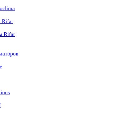
oclima
Rifar
 Rifar
диаторов
e
inus
M