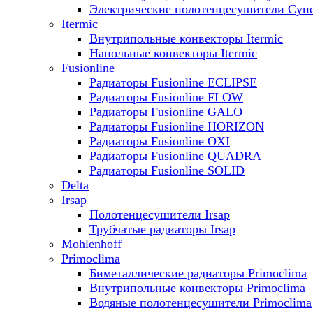
Электрические полотенцесушители Сун
Itermic
Внутрипольные конвекторы Itermic
Напольные конвекторы Itermic
Fusionline
Радиаторы Fusionline ECLIPSE
Радиаторы Fusionline FLOW
Радиаторы Fusionline GALO
Радиаторы Fusionline HORIZON
Радиаторы Fusionline OXI
Радиаторы Fusionline QUADRA
Радиаторы Fusionline SOLID
Delta
Irsap
Полотенцесушители Irsap
Трубчатые радиаторы Irsap
Mohlenhoff
Primoclima
Биметаллические радиаторы Primoclima
Внутрипольные конвекторы Primoclima
Водяные полотенцесушители Primoclima