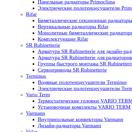
Панельные радиаторы Primoclima
Электрические полотенцесушители Prim
Rifar
Биметаллические секционные радиаторы 
Вертикальные радиаторы Rifar
Монолитные биметаллические радиаторы
Комплектующие Rifar
SR Rubinetterie
Арматура SR Rubinetterie для дизайн-ра
Арматура SR Rubinetterie для радиаторов
Группы быстрого монтажа SR Rubinetteri
Сервоприводы SR Rubinetterie
Terminus
Водяные полотенцесушители Terminus
Электрические полотенцесушители Term
Vario Term
Термостатические головки VARIO TER
Установочные комплекты VARIO TERM
Varmann
Внутрипольные конвекторы Varmann
Дизайн-радиаторы Varmann
Velar