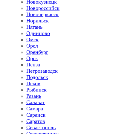
Новокузнецк
Новороссийск
Новочеркасск
Норильск
Нягань
Одинцово
Омск
Орел
Оренбург
Орск
Пенза
Петрозаводск
Подольск
Псков
Рыбинск
Рязань
Салават
Самара
Саранск
Саратов
Севастополь
Северодвинск