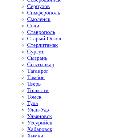
Серпухов
Симферополь
Смоленск
Сочи
Ставрополь
Старый Оскол
Стерлитамак
Сургут
Сызрань
Сыктывкар
Таганрог
Тамбов
Тверь
Тольятти
Томск
Тула
Улан-Удэ
Ульяновск
Уссурийск
Хабаровск
Химки