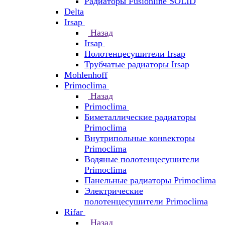
Радиаторы Fusionline SOLID
Delta
Irsap
Назад
Irsap
Полотенцесушители Irsap
Трубчатые радиаторы Irsap
Mohlenhoff
Primoclima
Назад
Primoclima
Биметаллические радиаторы
Primoclima
Внутрипольные конвекторы
Primoclima
Водяные полотенцесушители
Primoclima
Панельные радиаторы Primoclima
Электрические
полотенцесушители Primoclima
Rifar
Назад