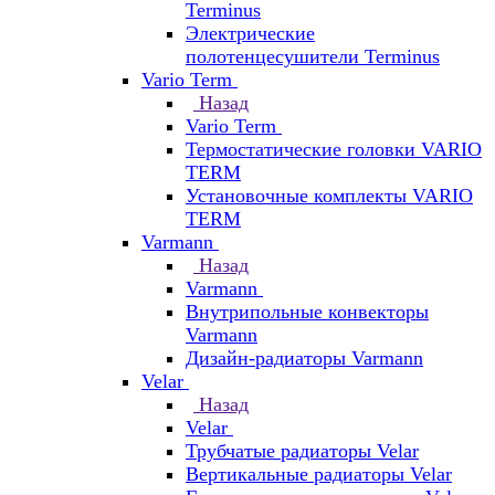
Terminus
Электрические
полотенцесушители Terminus
Vario Term
Назад
Vario Term
Термостатические головки VARIO
TERM
Установочные комплекты VARIO
TERM
Varmann
Назад
Varmann
Внутрипольные конвекторы
Varmann
Дизайн-радиаторы Varmann
Velar
Назад
Velar
Трубчатые радиаторы Velar
Вертикальные радиаторы Velar