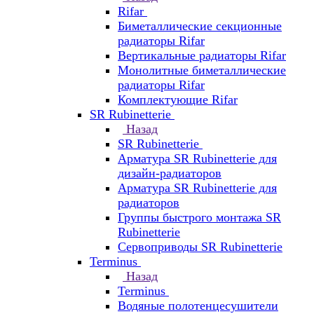
Rifar
Биметаллические секционные
радиаторы Rifar
Вертикальные радиаторы Rifar
Монолитные биметаллические
радиаторы Rifar
Комплектующие Rifar
SR Rubinetterie
Назад
SR Rubinetterie
Арматура SR Rubinetterie для
дизайн-радиаторов
Арматура SR Rubinetterie для
радиаторов
Группы быстрого монтажа SR
Rubinetterie
Сервоприводы SR Rubinetterie
Terminus
Назад
Terminus
Водяные полотенцесушители