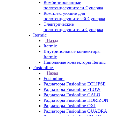
Комбинированные
полотенцесушители Сунержа
Комплектующие для
полотенцесушителей Сунержа
Электрические
полотенцесушители Сунержа
Itermic
Назад
Itermic
Внутрипольные конвекторы
Itermic
Напольные конвекторы Itermic
Fusionline
Назад
Fusionline
Радиаторы Fusionline ECLIPSE
Радиаторы Fusionline FLOW
Радиаторы Fusionline GALO
Радиаторы Fusionline HORIZON
Радиаторы Fusionline OXI
Радиаторы Fusionline QUADRA