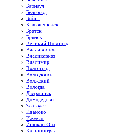
Барнаул
Белгород
Бийск
Благовещенск
Братск
Брянск
Великий Новгород
Владивосток
Владикавказ
Владимир
Волгоград
Волгодонск
Волжский
Вологда
Дзержинск
Домодедово
Златоуст
Иваново
Ижевск
Йошкар-Ола
Калининград