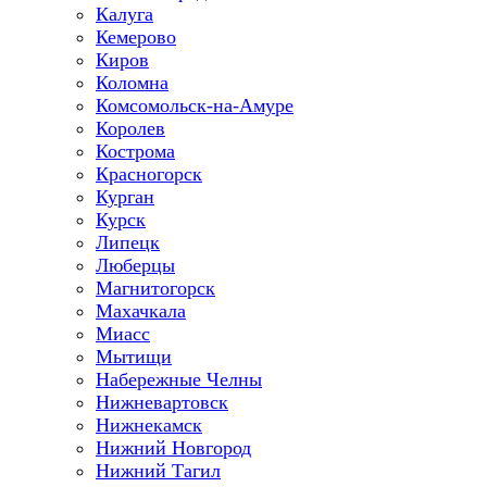
Калуга
Кемерово
Киров
Коломна
Комсомольск-на-Амуре
Королев
Кострома
Красногорск
Курган
Курск
Липецк
Люберцы
Магнитогорск
Махачкала
Миасс
Мытищи
Набережные Челны
Нижневартовск
Нижнекамск
Нижний Новгород
Нижний Тагил