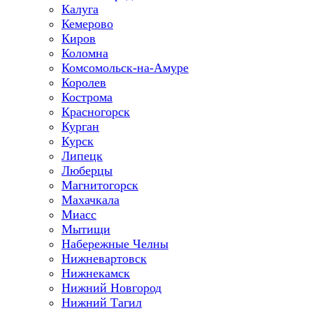
Калуга
Кемерово
Киров
Коломна
Комсомольск-на-Амуре
Королев
Кострома
Красногорск
Курган
Курск
Липецк
Люберцы
Магнитогорск
Махачкала
Миасс
Мытищи
Набережные Челны
Нижневартовск
Нижнекамск
Нижний Новгород
Нижний Тагил