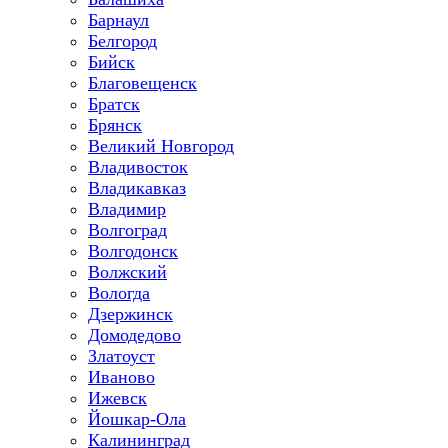
Барнаул
Белгород
Бийск
Благовещенск
Братск
Брянск
Великий Новгород
Владивосток
Владикавказ
Владимир
Волгоград
Волгодонск
Волжский
Вологда
Дзержинск
Домодедово
Златоуст
Иваново
Ижевск
Йошкар-Ола
Калининград