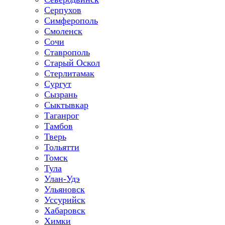
Серпухов
Симферополь
Смоленск
Сочи
Ставрополь
Старый Оскол
Стерлитамак
Сургут
Сызрань
Сыктывкар
Таганрог
Тамбов
Тверь
Тольятти
Томск
Тула
Улан-Удэ
Ульяновск
Уссурийск
Хабаровск
Химки