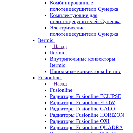
Комбинированные
полотенцесушители Сунержа
Комплектующие для
полотенцесушителей Сунержа
Электрические
полотенцесушители Сунержа
Itermic
Назад
Itermic
Внутрипольные конвекторы
Itermic
Напольные конвекторы Itermic
Fusionline
Назад
Fusionline
Радиаторы Fusionline ECLIPSE
Радиаторы Fusionline FLOW
Радиаторы Fusionline GALO
Радиаторы Fusionline HORIZON
Радиаторы Fusionline OXI
Радиаторы Fusionline QUADRA