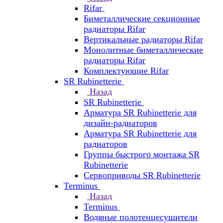
Rifar
Биметаллические секционные
радиаторы Rifar
Вертикальные радиаторы Rifar
Монолитные биметаллические
радиаторы Rifar
Комплектующие Rifar
SR Rubinetterie
Назад
SR Rubinetterie
Арматура SR Rubinetterie для
дизайн-радиаторов
Арматура SR Rubinetterie для
радиаторов
Группы быстрого монтажа SR
Rubinetterie
Сервоприводы SR Rubinetterie
Terminus
Назад
Terminus
Водяные полотенцесушители