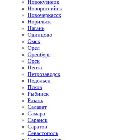
Новокузнецк
Новороссийск
Новочеркасск
Норильск
Нягань
Одинцово
Омск
Орел
Оренбург
Орск
Пенза
Петрозаводск
Подольск
Псков
Рыбинск
Рязань
Салават
Самара
Саранск
Саратов
Севастополь
Северодвинск