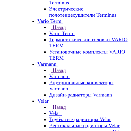
Terminus
Электрические
полотенцесушители Terminus
Vario Term
Назад
Vario Term
Термостатические головки VARIO
TERM
Установочные комплекты VARIO
TERM
Varmann
Назад
Varmann
Внутрипольные конвекторы
Varmann
Дизайн-радиаторы Varmann
Velar
Назад
Velar
Трубчатые радиаторы Velar
Вертикальные радиаторы Velar