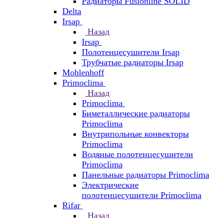
Радиаторы Fusionline SOLID
Delta
Irsap
Назад
Irsap
Полотенцесушители Irsap
Трубчатые радиаторы Irsap
Mohlenhoff
Primoclima
Назад
Primoclima
Биметаллические радиаторы
Primoclima
Внутрипольные конвекторы
Primoclima
Водяные полотенцесушители
Primoclima
Панельные радиаторы Primoclima
Электрические
полотенцесушители Primoclima
Rifar
Назад