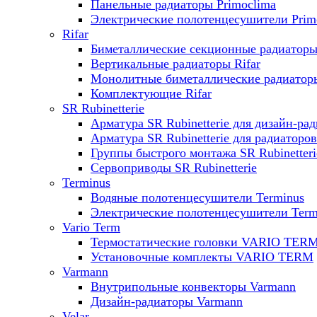
Панельные радиаторы Primoclima
Электрические полотенцесушители Prim
Rifar
Биметаллические секционные радиаторы 
Вертикальные радиаторы Rifar
Монолитные биметаллические радиаторы
Комплектующие Rifar
SR Rubinetterie
Арматура SR Rubinetterie для дизайн-ра
Арматура SR Rubinetterie для радиаторов
Группы быстрого монтажа SR Rubinetteri
Сервоприводы SR Rubinetterie
Terminus
Водяные полотенцесушители Terminus
Электрические полотенцесушители Term
Vario Term
Термостатические головки VARIO TER
Установочные комплекты VARIO TERM
Varmann
Внутрипольные конвекторы Varmann
Дизайн-радиаторы Varmann
Velar