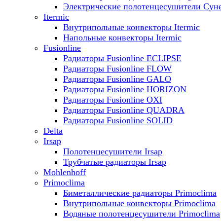
Электрические полотенцесушители Сун
Itermic
Внутрипольные конвекторы Itermic
Напольные конвекторы Itermic
Fusionline
Радиаторы Fusionline ECLIPSE
Радиаторы Fusionline FLOW
Радиаторы Fusionline GALO
Радиаторы Fusionline HORIZON
Радиаторы Fusionline OXI
Радиаторы Fusionline QUADRA
Радиаторы Fusionline SOLID
Delta
Irsap
Полотенцесушители Irsap
Трубчатые радиаторы Irsap
Mohlenhoff
Primoclima
Биметаллические радиаторы Primoclima
Внутрипольные конвекторы Primoclima
Водяные полотенцесушители Primoclima