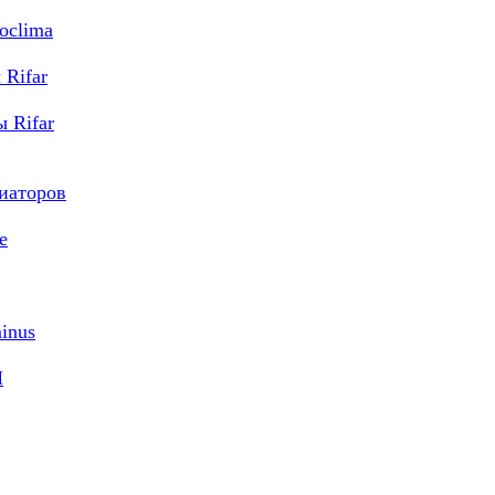
oclima
Rifar
 Rifar
диаторов
e
inus
M