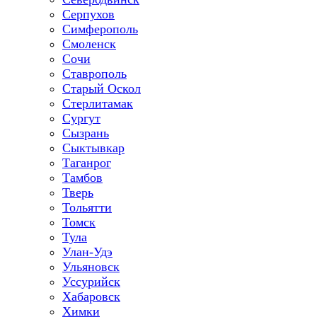
Серпухов
Симферополь
Смоленск
Сочи
Ставрополь
Старый Оскол
Стерлитамак
Сургут
Сызрань
Сыктывкар
Таганрог
Тамбов
Тверь
Тольятти
Томск
Тула
Улан-Удэ
Ульяновск
Уссурийск
Хабаровск
Химки