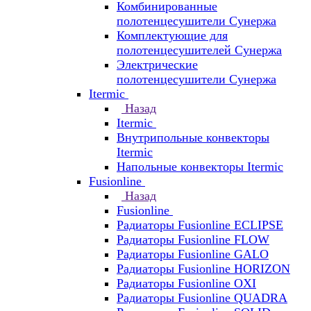
Комбинированные
полотенцесушители Сунержа
Комплектующие для
полотенцесушителей Сунержа
Электрические
полотенцесушители Сунержа
Itermic
Назад
Itermic
Внутрипольные конвекторы
Itermic
Напольные конвекторы Itermic
Fusionline
Назад
Fusionline
Радиаторы Fusionline ECLIPSE
Радиаторы Fusionline FLOW
Радиаторы Fusionline GALO
Радиаторы Fusionline HORIZON
Радиаторы Fusionline OXI
Радиаторы Fusionline QUADRA