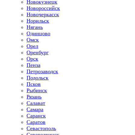
Новокузнецк
Новороссийск
Новочеркасск
Норильск
Нягань
Одинцово
Омск
Орел
Оренбург
Орск
Пенза
Петрозаводск
Подольск
Псков
Рыбинск
Рязань
Салават
Самара
Саранск
Саратов
Севастополь
Северодвинск