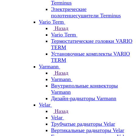
Terminus
Электрические
полотенцесушители Terminus
Vario Term
Назад
Vario Term
Термостатические головки VARIO
TERM
Установочные комплекты VARIO
TERM
Varmann
Назад
Varmann
Внутрипольные конвекторы
Varmann
Дизайн-радиаторы Varmann
Velar
Назад
Velar
Трубчатые радиаторы Velar
Вертикальные радиаторы Velar