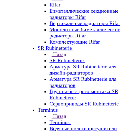
Rifar
Биметаллические секционные
радиаторы Rifar
Вертикальные радиаторы Rifar
Монолитные биметаллические
радиаторы Rifar
Комплектующие Rifar
SR Rubinetterie
Назад
SR Rubinetterie
Арматура SR Rubinetterie для
дизайн-радиаторов
Арматура SR Rubinetterie для
радиаторов
Группы быстрого монтажа SR
Rubinetterie
Сервоприводы SR Rubinetterie
Terminus
Назад
Terminus
Водяные полотенцесушители