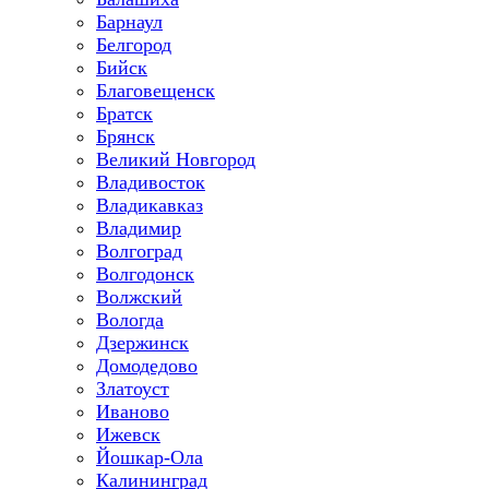
Барнаул
Белгород
Бийск
Благовещенск
Братск
Брянск
Великий Новгород
Владивосток
Владикавказ
Владимир
Волгоград
Волгодонск
Волжский
Вологда
Дзержинск
Домодедово
Златоуст
Иваново
Ижевск
Йошкар-Ола
Калининград