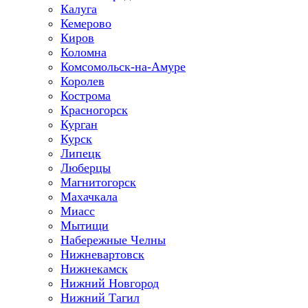
Калуга
Кемерово
Киров
Коломна
Комсомольск-на-Амуре
Королев
Кострома
Красногорск
Курган
Курск
Липецк
Люберцы
Магнитогорск
Махачкала
Миасс
Мытищи
Набережные Челны
Нижневартовск
Нижнекамск
Нижний Новгород
Нижний Тагил