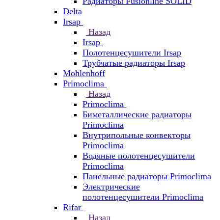
Радиаторы Fusionline SOLID
Delta
Irsap
Назад
Irsap
Полотенцесушители Irsap
Трубчатые радиаторы Irsap
Mohlenhoff
Primoclima
Назад
Primoclima
Биметаллические радиаторы
Primoclima
Внутрипольные конвекторы
Primoclima
Водяные полотенцесушители
Primoclima
Панельные радиаторы Primoclima
Электрические
полотенцесушители Primoclima
Rifar
Назад