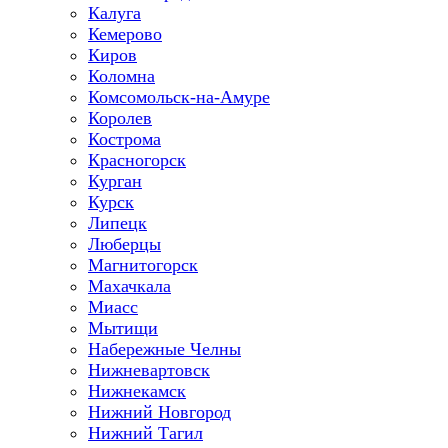
Калуга
Кемерово
Киров
Коломна
Комсомольск-на-Амуре
Королев
Кострома
Красногорск
Курган
Курск
Липецк
Люберцы
Магнитогорск
Махачкала
Миасс
Мытищи
Набережные Челны
Нижневартовск
Нижнекамск
Нижний Новгород
Нижний Тагил