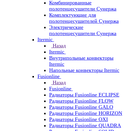
Комбинированные
полотенцесушители Сунержа
Комплектующие для
полотенцесушителей Сунержа
Электрические
полотенцесушители Сунержа
Itermic
Назад
Itermic
Внутрипольные конвекторы
Itermic
Напольные конвекторы Itermic
Fusionline
Назад
Fusionline
Радиаторы Fusionline ECLIPSE
Радиаторы Fusionline FLOW
Радиаторы Fusionline GALO
Радиаторы Fusionline HORIZON
Радиаторы Fusionline OXI
Радиаторы Fusionline QUADRA