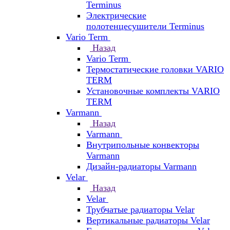
Terminus
Электрические
полотенцесушители Terminus
Vario Term
Назад
Vario Term
Термостатические головки VARIO
TERM
Установочные комплекты VARIO
TERM
Varmann
Назад
Varmann
Внутрипольные конвекторы
Varmann
Дизайн-радиаторы Varmann
Velar
Назад
Velar
Трубчатые радиаторы Velar
Вертикальные радиаторы Velar