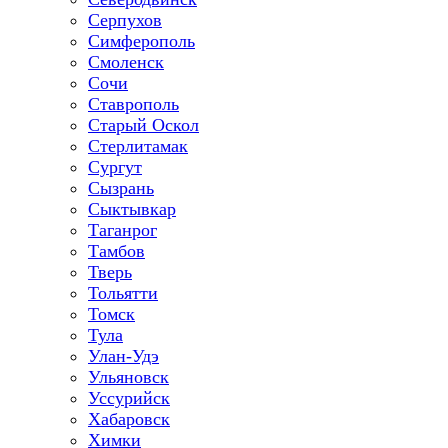
Серпухов
Симферополь
Смоленск
Сочи
Ставрополь
Старый Оскол
Стерлитамак
Сургут
Сызрань
Сыктывкар
Таганрог
Тамбов
Тверь
Тольятти
Томск
Тула
Улан-Удэ
Ульяновск
Уссурийск
Хабаровск
Химки