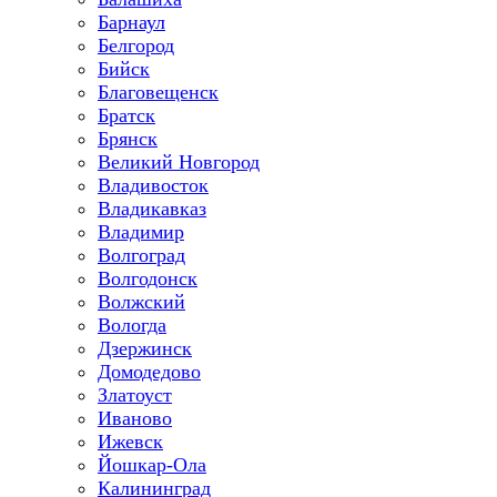
Барнаул
Белгород
Бийск
Благовещенск
Братск
Брянск
Великий Новгород
Владивосток
Владикавказ
Владимир
Волгоград
Волгодонск
Волжский
Вологда
Дзержинск
Домодедово
Златоуст
Иваново
Ижевск
Йошкар-Ола
Калининград