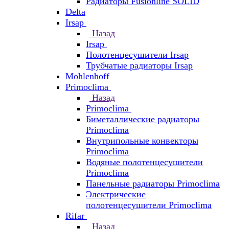
Радиаторы Fusionline SOLID
Delta
Irsap
Назад
Irsap
Полотенцесушители Irsap
Трубчатые радиаторы Irsap
Mohlenhoff
Primoclima
Назад
Primoclima
Биметаллические радиаторы
Primoclima
Внутрипольные конвекторы
Primoclima
Водяные полотенцесушители
Primoclima
Панельные радиаторы Primoclima
Электрические
полотенцесушители Primoclima
Rifar
Назад