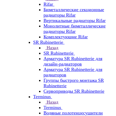
Rifar
Биметаллические секционные
радиаторы Rifar
Вертикальные радиаторы Rifar
Монолитные биметаллические
радиаторы Rifar
Комплектующие Rifar
SR Rubinetterie
Назад
SR Rubinetterie
Арматура SR Rubinetterie для
дизайн-радиаторов
Арматура SR Rubinetterie для
радиаторов
Группы быстрого монтажа SR
Rubinetterie
Сервоприводы SR Rubinetterie
Terminus
Назад
Terminus
Водяные полотенцесушители