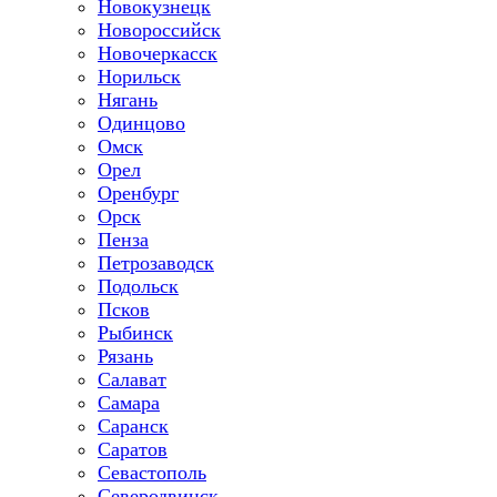
Новокузнецк
Новороссийск
Новочеркасск
Норильск
Нягань
Одинцово
Омск
Орел
Оренбург
Орск
Пенза
Петрозаводск
Подольск
Псков
Рыбинск
Рязань
Салават
Самара
Саранск
Саратов
Севастополь
Северодвинск