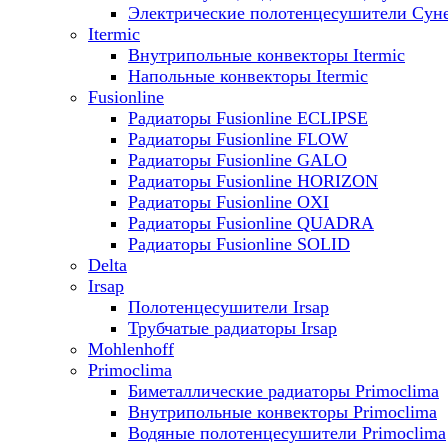
Электрические полотенцесушители Сун
Itermic
Внутрипольные конвекторы Itermic
Напольные конвекторы Itermic
Fusionline
Радиаторы Fusionline ECLIPSE
Радиаторы Fusionline FLOW
Радиаторы Fusionline GALO
Радиаторы Fusionline HORIZON
Радиаторы Fusionline OXI
Радиаторы Fusionline QUADRA
Радиаторы Fusionline SOLID
Delta
Irsap
Полотенцесушители Irsap
Трубчатые радиаторы Irsap
Mohlenhoff
Primoclima
Биметаллические радиаторы Primoclima
Внутрипольные конвекторы Primoclima
Водяные полотенцесушители Primoclima