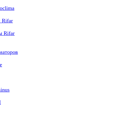
oclima
Rifar
 Rifar
диаторов
e
inus
M