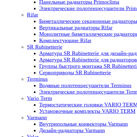
Панельные радиаторы Primoclima
Электрические полотенцесушители Prim
Rifar
Биметаллические секционные радиаторы 
Вертикальные радиаторы Rifar
Монолитные биметаллические радиаторы
Комплектующие Rifar
SR Rubinetterie
Арматура SR Rubinetterie для дизайн-ра
Арматура SR Rubinetterie для радиаторов
Группы быстрого монтажа SR Rubinetteri
Сервоприводы SR Rubinetterie
Terminus
Водяные полотенцесушители Terminus
Электрические полотенцесушители Term
Vario Term
Термостатические головки VARIO TER
Установочные комплекты VARIO TERM
Varmann
Внутрипольные конвекторы Varmann
Дизайн-радиаторы Varmann
Velar