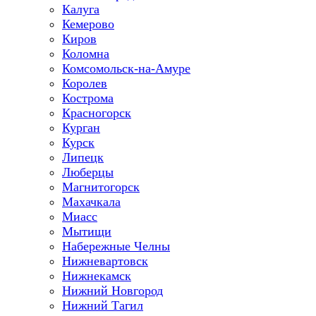
Калуга
Кемерово
Киров
Коломна
Комсомольск-на-Амуре
Королев
Кострома
Красногорск
Курган
Курск
Липецк
Люберцы
Магнитогорск
Махачкала
Миасс
Мытищи
Набережные Челны
Нижневартовск
Нижнекамск
Нижний Новгород
Нижний Тагил