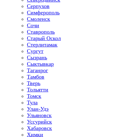
Серпухов
Симферополь
Смоленск
Сочи
Ставрополь
Старый Оскол
Стерлитамак
Сургут
Сызрань
Сыктывкар
Таганрог
Тамбов
Тверь
Тольятти
Томск
Тула
Улан-Удэ
Ульяновск
Уссурийск
Хабаровск
Химки