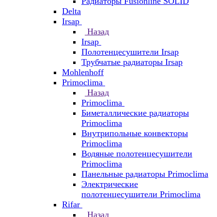
Радиаторы Fusionline SOLID
Delta
Irsap
Назад
Irsap
Полотенцесушители Irsap
Трубчатые радиаторы Irsap
Mohlenhoff
Primoclima
Назад
Primoclima
Биметаллические радиаторы
Primoclima
Внутрипольные конвекторы
Primoclima
Водяные полотенцесушители
Primoclima
Панельные радиаторы Primoclima
Электрические
полотенцесушители Primoclima
Rifar
Назад