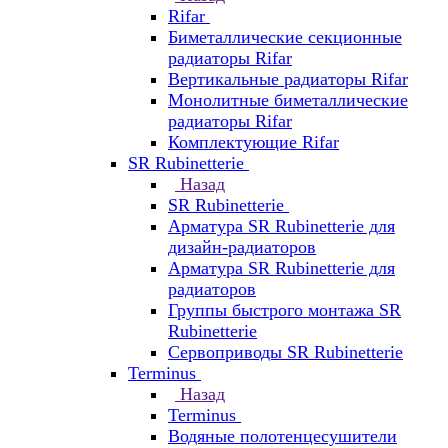
Rifar
Биметаллические секционные
радиаторы Rifar
Вертикальные радиаторы Rifar
Монолитные биметаллические
радиаторы Rifar
Комплектующие Rifar
SR Rubinetterie
Назад
SR Rubinetterie
Арматура SR Rubinetterie для
дизайн-радиаторов
Арматура SR Rubinetterie для
радиаторов
Группы быстрого монтажа SR
Rubinetterie
Сервоприводы SR Rubinetterie
Terminus
Назад
Terminus
Водяные полотенцесушители