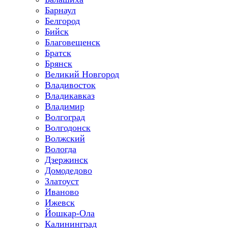
Барнаул
Белгород
Бийск
Благовещенск
Братск
Брянск
Великий Новгород
Владивосток
Владикавказ
Владимир
Волгоград
Волгодонск
Волжский
Вологда
Дзержинск
Домодедово
Златоуст
Иваново
Ижевск
Йошкар-Ола
Калининград