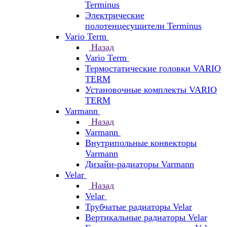
Terminus
Электрические
полотенцесушители Terminus
Vario Term
Назад
Vario Term
Термостатические головки VARIO
TERM
Установочные комплекты VARIO
TERM
Varmann
Назад
Varmann
Внутрипольные конвекторы
Varmann
Дизайн-радиаторы Varmann
Velar
Назад
Velar
Трубчатые радиаторы Velar
Вертикальные радиаторы Velar