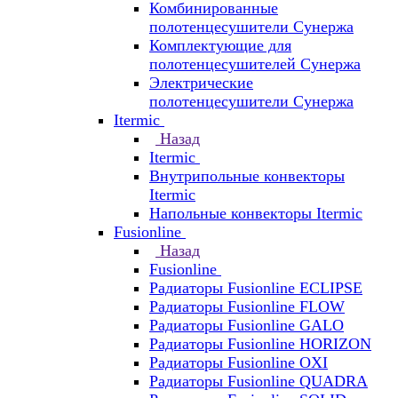
Комбинированные
полотенцесушители Сунержа
Комплектующие для
полотенцесушителей Сунержа
Электрические
полотенцесушители Сунержа
Itermic
Назад
Itermic
Внутрипольные конвекторы
Itermic
Напольные конвекторы Itermic
Fusionline
Назад
Fusionline
Радиаторы Fusionline ECLIPSE
Радиаторы Fusionline FLOW
Радиаторы Fusionline GALO
Радиаторы Fusionline HORIZON
Радиаторы Fusionline OXI
Радиаторы Fusionline QUADRA