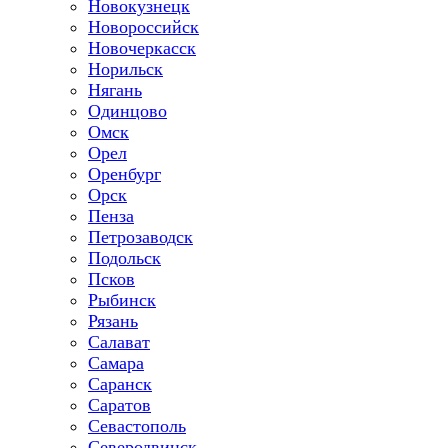
Новокузнецк
Новороссийск
Новочеркасск
Норильск
Нягань
Одинцово
Омск
Орел
Оренбург
Орск
Пенза
Петрозаводск
Подольск
Псков
Рыбинск
Рязань
Салават
Самара
Саранск
Саратов
Севастополь
Северодвинск